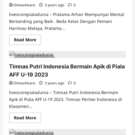
DimasAlvaro
3 years ago
0
livescorepialadunia – Pratama Arhan Mempunyai Mental
Bertanding yang Baik . Beda Kelas Dengan Pemain
Harimau Malaya, Pratama...
Read
Read More
more
about
Pratama
Arhan
4 minutes read
Mempunyai
Mental
Timnas Putri Indonesia Bermain Apik di Piala
Bertanding
yang
AFF U-19 2023
Baik
DimasAlvaro
3 years ago
0
livescorepialadunia – Timnas Putri Indonesia Bermain
Apik di Piala AFF U-19 2023. Timnas Pertiwi Indonesia di
Klasemen...
Read
Read More
more
about
Timnas
Putri