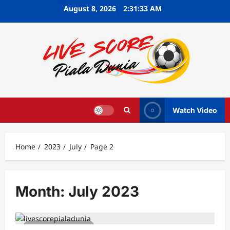
Skip
August 8, 2026
2:31:33 AM
to
content
Watch Video
Home
2023
July
Page 2
Month:
July 2023
5 minutes read