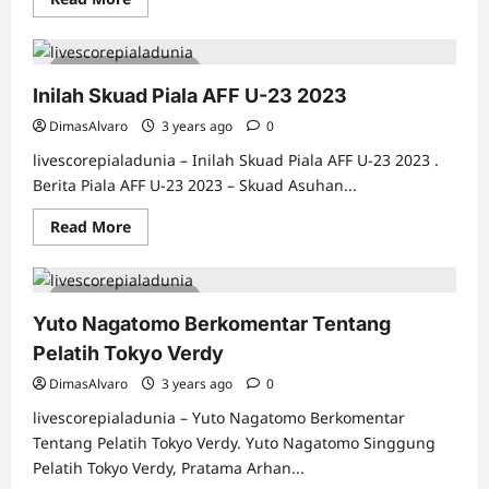
more
about
Beberapa
Transfer
4 minutes read
Temahal
Pada
Inilah Skuad Piala AFF U-23 2023
Tahun
2023
DimasAlvaro
3 years ago
0
livescorepialadunia – Inilah Skuad Piala AFF U-23 2023 .
Berita Piala AFF U-23 2023 – Skuad Asuhan...
Read
Read More
more
about
Inilah
Skuad
5 minutes read
Piala
AFF
Yuto Nagatomo Berkomentar Tentang
U-
23
Pelatih Tokyo Verdy
2023
DimasAlvaro
3 years ago
0
livescorepialadunia – Yuto Nagatomo Berkomentar
Tentang Pelatih Tokyo Verdy. Yuto Nagatomo Singgung
Pelatih Tokyo Verdy, Pratama Arhan...