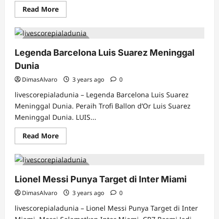
Read
Read More
more
about
Yuto
Nagatomo
5 minutes read
Berkomentar
Tentang
Legenda Barcelona Luis Suarez Meninggal
Pelatih
Tokyo
Dunia
Verdy
DimasAlvaro
3 years ago
0
livescorepialadunia – Legenda Barcelona Luis Suarez
Meninggal Dunia. Peraih Trofi Ballon d’Or Luis Suarez
Meninggal Dunia. LUIS...
Read
Read More
more
about
Legenda
Barcelona
5 minutes read
Luis
Suarez
Lionel Messi Punya Target di Inter Miami
Meninggal
Dunia
DimasAlvaro
3 years ago
0
livescorepialadunia – Lionel Messi Punya Target di Inter