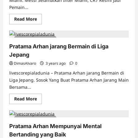
Miami. Messi Selamatkan Inter Miami, CR7 Resmi Jadi
Pemain...
Read
Read More
more
about
Lionel
Messi
5 minutes read
Punya
Target
Pratama Arhan jarang Bermain di Liga
di
Inter
Jepang
Miami
DimasAlvaro
3 years ago
0
livescorepialadunia – Pratama Arhan jarang Bermain di
Liga Jepang. Sosok Yang Buat Pratama Arhan Jarang Main
Bersama...
Read
Read More
more
about
Pratama
Arhan
5 minutes read
jarang
Bermain
Pratama Arhan Mempunyai Mental
di
Liga
Bertanding yang Baik
Jepang