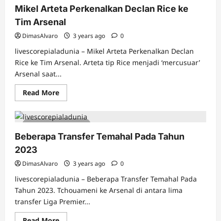
Mikel Arteta Perkenalkan Declan Rice ke
Tim Arsenal
DimasAlvaro
3 years ago
0
livescorepialadunia – Mikel Arteta Perkenalkan Declan
Rice ke Tim Arsenal. Arteta tip Rice menjadi ‘mercusuar’
Arsenal saat...
Read
Read More
more
about
Mikel
Arteta
4 minutes read
Perkenalkan
Declan
Beberapa Transfer Temahal Pada Tahun
Rice
ke
2023
Tim
Arsenal
DimasAlvaro
3 years ago
0
livescorepialadunia – Beberapa Transfer Temahal Pada
Tahun 2023. Tchouameni ke Arsenal di antara lima
transfer Liga Premier...
Read
Read More