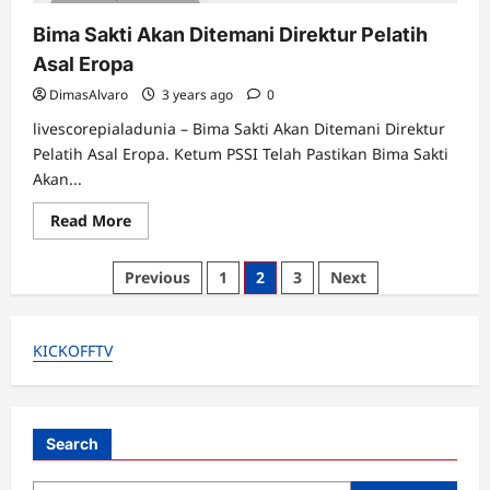
4 minutes read
Indonesia
Bermain
Bima Sakti Akan Ditemani Direktur Pelatih
Apik
di
Asal Eropa
Piala
AFF
DimasAlvaro
3 years ago
0
U-
19
livescorepialadunia – Bima Sakti Akan Ditemani Direktur
2023
Pelatih Asal Eropa. Ketum PSSI Telah Pastikan Bima Sakti
Akan...
Read
Read More
more
about
Bima
Posts
Previous
1
2
3
Next
Sakti
Akan
pagination
Ditemani
Direktur
Pelatih
KICKOFFTV
Asal
Eropa
Search