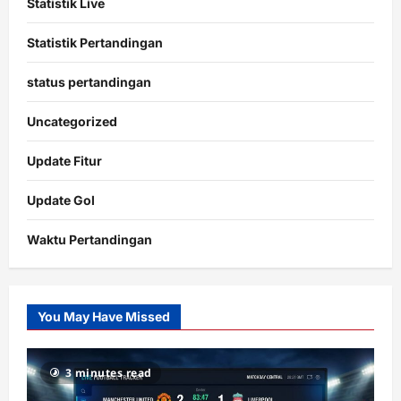
Statistik Live
Statistik Pertandingan
status pertandingan
Uncategorized
Update Fitur
Update Gol
Waktu Pertandingan
Citislots
Pusatnya
Slot
You May Have Missed
Gacor
dengan
RTP
3 minutes read
terupdate