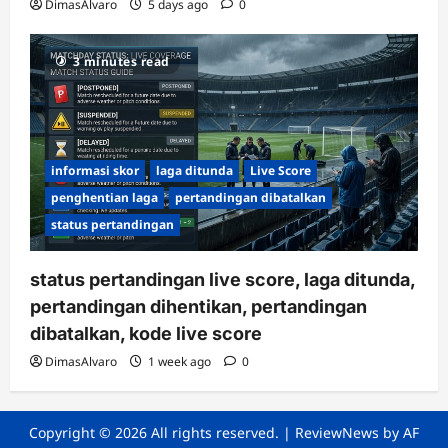
DimasAlvaro
5 days ago
0
3 minutes read
informasi skor
laga ditunda
Live Score
penghentian laga
pertandingan dibatalkan
status pertandingan
status pertandingan live score, laga ditunda,
pertandingan dihentikan, pertandingan
dibatalkan, kode live score
DimasAlvaro
1 week ago
0
Copyright © 2026 All rights reserved.
|
ReviewNews
by AF