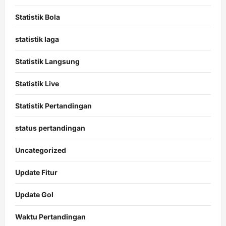
Statistik Bola
statistik laga
Statistik Langsung
Statistik Live
Statistik Pertandingan
status pertandingan
Uncategorized
Update Fitur
Update Gol
Waktu Pertandingan