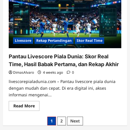
Langsung
dan
Statistik
Pertandingan
Livescore
Rekap Pertandingan
Skor Real Time
Pantau Livescore Piala Dunia: Skor Real
Time, Hasil Babak Pertama, dan Rekap Akhir
DimasAlvaro
4 weeks ago
0
livescorepialadunia.com – Pantau livescore piala dunia
dengan mudah dan cepat. Di era digital ini, akses
informasi mengenai...
Read
Read More
more
about
Pantau
Posts
1
2
Next
Livescore
Piala
pagination
Dunia: