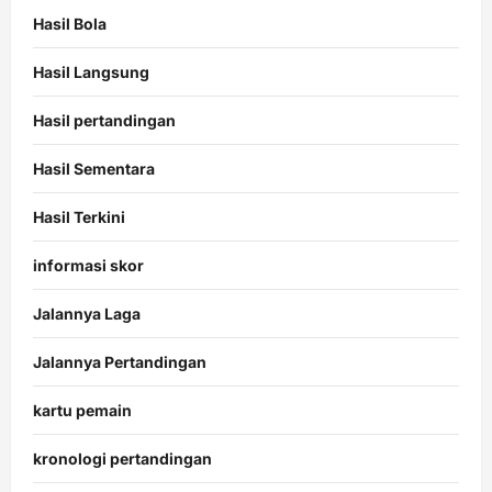
Hasil Bola
Hasil Langsung
Hasil pertandingan
Hasil Sementara
Hasil Terkini
informasi skor
Jalannya Laga
Jalannya Pertandingan
kartu pemain
kronologi pertandingan