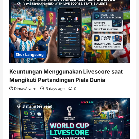
3 minutes read
Skor Langsung
Keuntungan Menggunakan Livescore saat
Mengikuti Pertandingan Piala Dunia
DimasAlvaro
3 days ago
0
3 minutes read