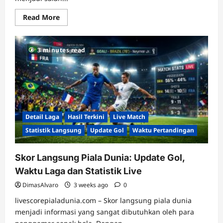
Read
Read More
more
about
Livescore
Piala
3 minutes read
Dunia:
Skor
Cepat,
Statistik
dan
Hasil
Laga
Detail Laga
Hasil Terkini
Live Match
Statistik Langsung
Update Gol
Waktu Pertandingan
Skor Langsung Piala Dunia: Update Gol,
Waktu Laga dan Statistik Live
DimasAlvaro
3 weeks ago
0
livescorepialadunia.com – Skor langsung piala dunia
menjadi informasi yang sangat dibutuhkan oleh para