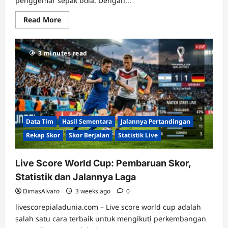
penggemar sepak bola. Dengan...
Read
Read More
more
about
Skor
Langsung
3 minutes read
Piala
Dunia:
Update
Gol,
Waktu
Laga
dan
Statistik
Live
Data Tim
Hasil Sementara
Jalannya Pertandingan
Rekap Skor
Skor Berjalan
Statistik Live
Live Score World Cup: Pembaruan Skor,
Statistik dan Jalannya Laga
DimasAlvaro
3 weeks ago
0
livescorepialadunia.com – Live score world cup adalah
salah satu cara terbaik untuk mengikuti perkembangan