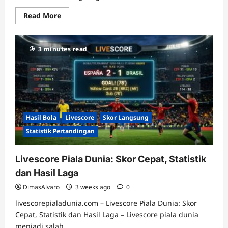
Read
Read More
more
about
Pusat
Pembaruan
3 minutes read
Gol
dan
Jalannya
Laga
Piala
Dunia
Hasil Bola
Livescore
Skor Langsung
Statistik Pertandingan
Livescore Piala Dunia: Skor Cepat, Statistik
dan Hasil Laga
DimasAlvaro
3 weeks ago
0
livescorepialadunia.com – Livescore Piala Dunia: Skor
Cepat, Statistik dan Hasil Laga – Livescore piala dunia
menjadi salah...