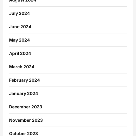
July 2024
June 2024
May 2024
April 2024
March 2024
February 2024
January 2024
December 2023
November 2023
October 2023