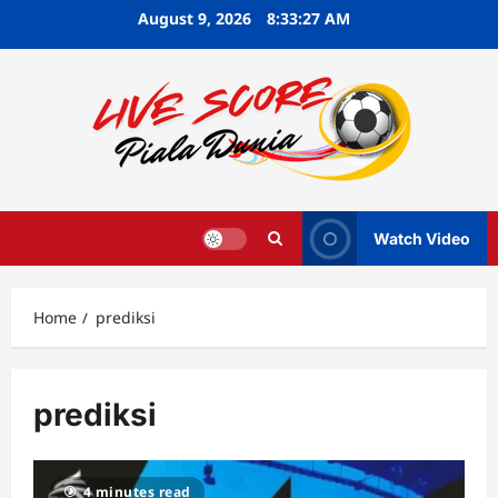
Skip
August 9, 2026
8:33:29 AM
to
content
Watch Video
Home
prediksi
prediksi
4 minutes read