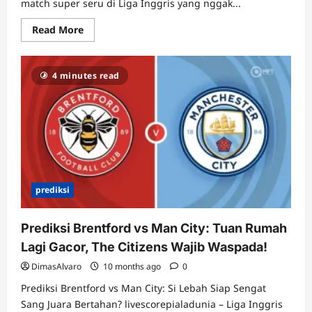
match super seru di Liga Inggris yang nggak...
Read
Read More
more
about
Jangan
Kelewatan!
4 minutes read
Link
Live
Streaming
Chelsea
vs
Liverpool
Malam
Ini:
Duel
Dua
Raksasa
Terluka
prediksi
Prediksi Brentford vs Man City: Tuan Rumah
Lagi Gacor, The Citizens Wajib Waspada!
DimasAlvaro
10 months ago
0
Prediksi Brentford vs Man City: Si Lebah Siap Sengat
Sang Juara Bertahan? livescorepialadunia – Liga Inggris