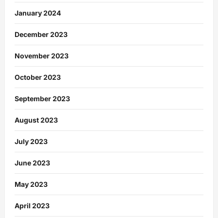
January 2024
December 2023
November 2023
October 2023
September 2023
August 2023
July 2023
June 2023
May 2023
April 2023