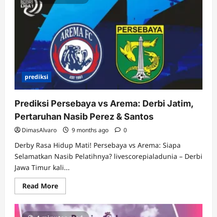
prediksi
Prediksi Persebaya vs Arema: Derbi Jatim,
Pertaruhan Nasib Perez & Santos
DimasAlvaro
9 months ago
0
Derby Rasa Hidup Mati! Persebaya vs Arema: Siapa
Selamatkan Nasib Pelatihnya? livescorepialadunia – Derbi
Jawa Timur kali...
Read
Read More
more
about
Prediksi
Persebaya