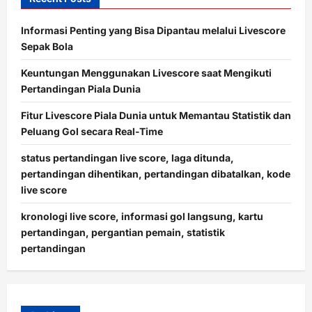
Informasi Penting yang Bisa Dipantau melalui Livescore
Sepak Bola
Keuntungan Menggunakan Livescore saat Mengikuti
Pertandingan Piala Dunia
Fitur Livescore Piala Dunia untuk Memantau Statistik dan
Peluang Gol secara Real-Time
status pertandingan live score, laga ditunda,
pertandingan dihentikan, pertandingan dibatalkan, kode
live score
kronologi live score, informasi gol langsung, kartu
pertandingan, pergantian pemain, statistik
pertandingan