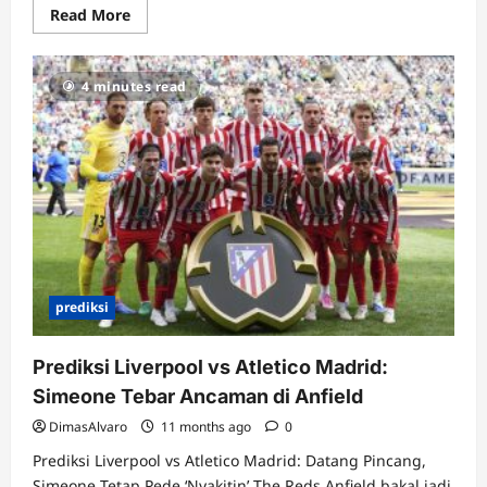
Read
Read More
more
about
Prediksi
Lazio
4 minutes read
vs
AS
Roma:
Adu
Taktik
Sarri
vs
Gasperini
di
Derby
Terpanas
Italia!
prediksi
Prediksi Liverpool vs Atletico Madrid:
Simeone Tebar Ancaman di Anfield
DimasAlvaro
11 months ago
0
Prediksi Liverpool vs Atletico Madrid: Datang Pincang,
Simeone Tetap Pede ‘Nyakitin’ The Reds Anfield bakal jadi