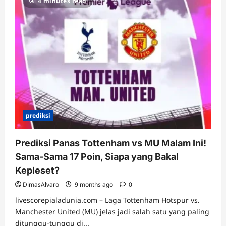
4 minutes read
vs
Arema:
Derbi
Jatim,
Pertaruhan
Nasib
Perez
&
Santos
prediksi
Prediksi Panas Tottenham vs MU Malam Ini!
Sama-Sama 17 Poin, Siapa yang Bakal
Kepleset?
DimasAlvaro
9 months ago
0
livescorepialadunia.com – Laga Tottenham Hotspur vs.
Manchester United (MU) jelas jadi salah satu yang paling
ditunggu-tunggu di...