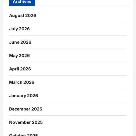
Archives
August 2026
July 2026
June 2026
May 2026
April 2026
March 2026
January 2026
December 2025
November 2025
October 2025