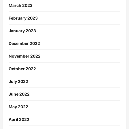
March 2023
February 2023
January 2023
December 2022
November 2022
October 2022
July 2022
June 2022
May 2022
April 2022