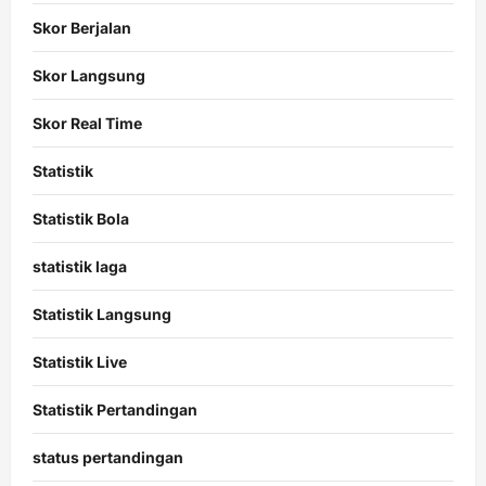
Skor Berjalan
Skor Langsung
Skor Real Time
Statistik
Statistik Bola
statistik laga
Statistik Langsung
Statistik Live
Statistik Pertandingan
status pertandingan