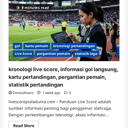
status
pertandingan
3 minutes read
live
score,
laga
ditunda,
pertandingan
dihentikan,
pertandingan
dibatalkan,
kode
live
gol
kartu pemain
kronologi pertandingan
score
Live Score
pergantian pemain
statistik laga
kronologi live score, informasi gol langsung,
kartu pertandingan, pergantian pemain,
statistik pertandingan
DimasAlvaro
1 week ago
0
livescorepialadunia.com – Panduan Live Score adalah
sumber informasi penting bagi penggemar olahraga.
Dengan perkembangan teknologi, akses informasi...
Read
Read More