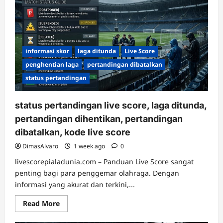
informasi skor
laga ditunda
Live Score
penghentian laga
pertandingan dibatalkan
status pertandingan
status pertandingan live score, laga ditunda,
pertandingan dihentikan, pertandingan
dibatalkan, kode live score
DimasAlvaro
1 week ago
0
livescorepialadunia.com – Panduan Live Score sangat
penting bagi para penggemar olahraga. Dengan
informasi yang akurat dan terkini,...
Read
Read More
more
about