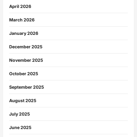
April 2026
March 2026
January 2026
December 2025
November 2025
October 2025
September 2025
August 2025
July 2025
June 2025