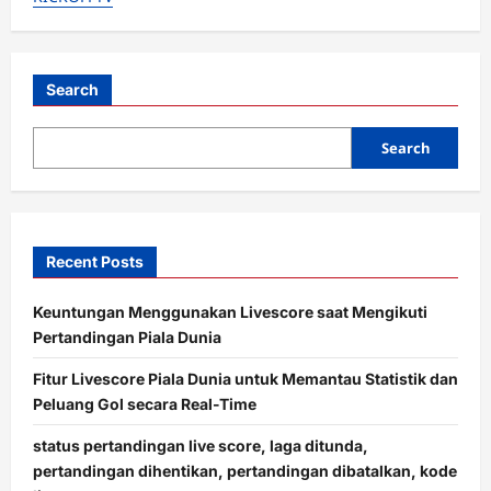
Cepat
&
Akurat
Search
Search
Recent Posts
Keuntungan Menggunakan Livescore saat Mengikuti
Pertandingan Piala Dunia
Fitur Livescore Piala Dunia untuk Memantau Statistik dan
Peluang Gol secara Real-Time
status pertandingan live score, laga ditunda,
pertandingan dihentikan, pertandingan dibatalkan, kode