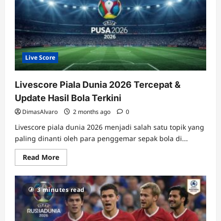
World
Cup
2026
Detik
demi
Detik
Live Score
Livescore Piala Dunia 2026 Tercepat &
Update Hasil Bola Terkini
DimasAlvaro
2 months ago
0
Livescore piala dunia 2026 menjadi salah satu topik yang
paling dinanti oleh para penggemar sepak bola di...
Read
Read More
more
about
Livescore
Piala
3 minutes read
Dunia
2026
Tercepat
&
Update