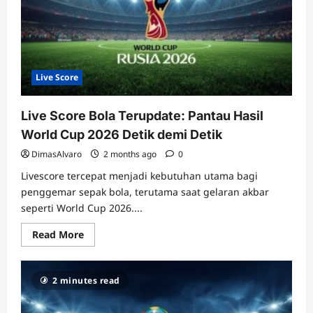
Gol
Cepat
Seluruh
Pertandingan
Live Score
Live Score Bola Terupdate: Pantau Hasil
World Cup 2026 Detik demi Detik
DimasAlvaro
2 months ago
0
Livescore tercepat menjadi kebutuhan utama bagi
penggemar sepak bola, terutama saat gelaran akbar
seperti World Cup 2026....
Read
Read More
more
about
Live
Score
2 minutes read
Bola
Terupdate:
Pantau
Hasil