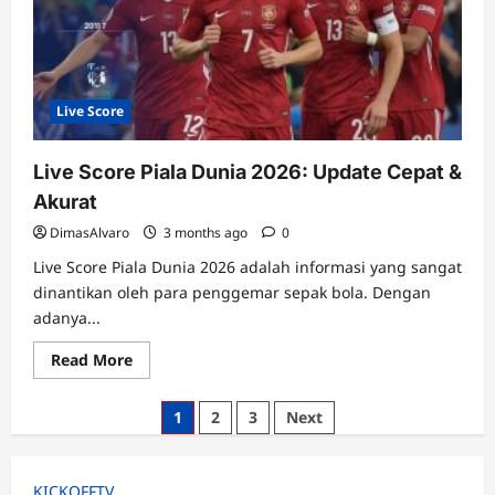
Hasil
Bola
Terkini
Live Score
Live Score Piala Dunia 2026: Update Cepat &
Akurat
DimasAlvaro
3 months ago
0
Live Score Piala Dunia 2026 adalah informasi yang sangat
dinantikan oleh para penggemar sepak bola. Dengan
adanya...
Read
Read More
more
about
Live
Posts
1
2
3
Next
Score
Piala
pagination
Dunia
2026:
Update
KICKOFFTV