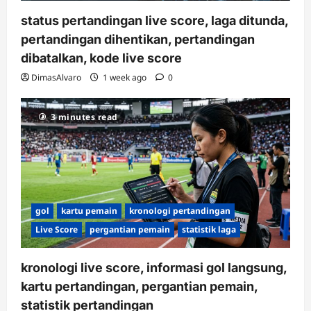
status pertandingan live score, laga ditunda,
pertandingan dihentikan, pertandingan
dibatalkan, kode live score
DimasAlvaro
1 week ago
0
3 minutes read
gol
kartu pemain
kronologi pertandingan
Live Score
pergantian pemain
statistik laga
kronologi live score, informasi gol langsung,
kartu pertandingan, pergantian pemain,
statistik pertandingan