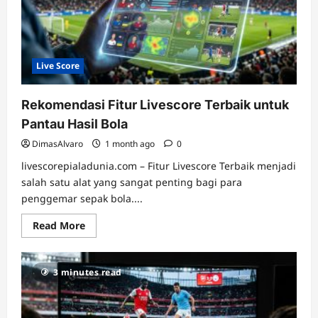
dan
Hasil
Pertandingan
Live Score
Rekomendasi Fitur Livescore Terbaik untuk
Pantau Hasil Bola
DimasAlvaro
1 month ago
0
livescorepialadunia.com – Fitur Livescore Terbaik menjadi
salah satu alat yang sangat penting bagi para
penggemar sepak bola....
Read
Read More
more
about
Rekomendasi
Fitur
3 minutes read
Livescore
Terbaik
untuk
Pantau
Hasil