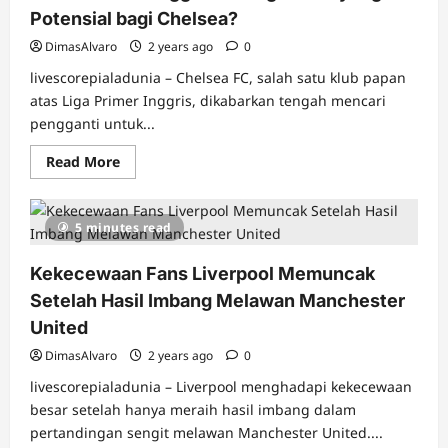
Manchester
Potensial bagi Chelsea?
City
DimasAlvaro
2 years ago
0
livescorepialadunia – Chelsea FC, salah satu klub papan
atas Liga Primer Inggris, dikabarkan tengah mencari
pengganti untuk...
Read
Read More
more
about
Max
Kilman
5 minutes read
Pengganti
Thiago
Silva
Kekecewaan Fans Liverpool Memuncak
yang
Potensial
Setelah Hasil Imbang Melawan Manchester
bagi
Chelsea?
United
DimasAlvaro
2 years ago
0
livescorepialadunia – Liverpool menghadapi kekecewaan
besar setelah hanya meraih hasil imbang dalam
pertandingan sengit melawan Manchester United....