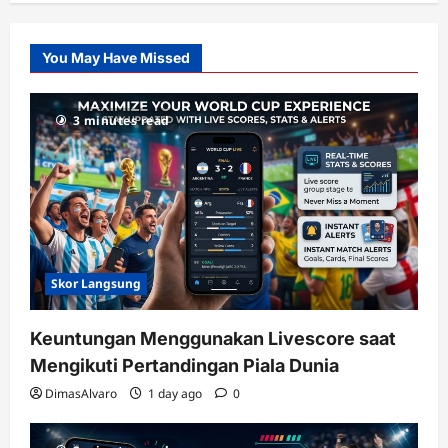
Pusatnya
Slot
You May Have Missed
Gacor
dengan
RTP
3 minutes read
terupdate
Skor Langsung
Keuntungan Menggunakan Livescore saat
Mengikuti Pertandingan Piala Dunia
DimasAlvaro
1 day ago
0