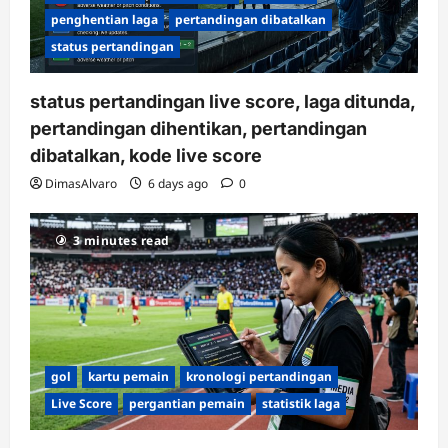
penghentian laga
pertandingan dibatalkan
status pertandingan
status pertandingan live score, laga ditunda,
pertandingan dihentikan, pertandingan
dibatalkan, kode live score
DimasAlvaro
6 days ago
0
3 minutes read
gol
kartu pemain
kronologi pertandingan
Live Score
pergantian pemain
statistik laga