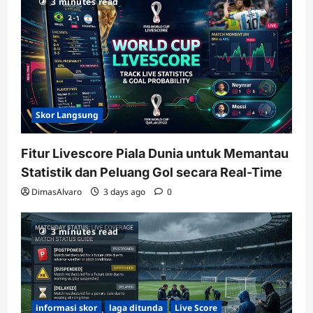
3 minutes read
Skor Langsung
Fitur Livescore Piala Dunia untuk Memantau
Statistik dan Peluang Gol secara Real-Time
DimasAlvaro
3 days ago
0
3 minutes read
informasi skor
laga ditunda
Live Score