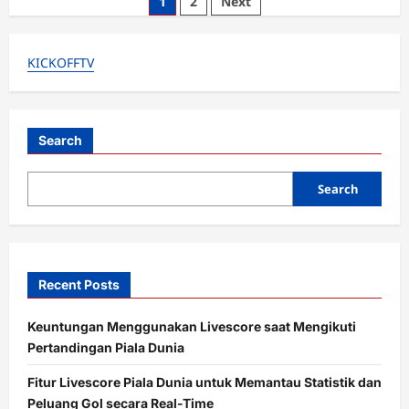
Posts
1
2
Next
City
Beruntung
pagination
Menerima
Kekalahan
Tipis
KICKOFFTV
dari
Aston
Villa
Search
Search
Recent Posts
Keuntungan Menggunakan Livescore saat Mengikuti
Pertandingan Piala Dunia
Fitur Livescore Piala Dunia untuk Memantau Statistik dan
Peluang Gol secara Real-Time