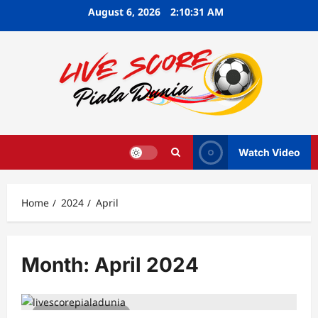
Skip
August 6, 2026
2:10:31 AM
to
content
Watch Video
Home
2024
April
Month:
April 2024
5 minutes read