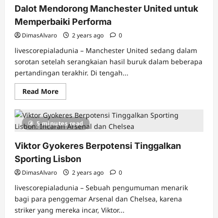
Dalot Mendorong Manchester United untuk
Memperbaiki Performa
DimasAlvaro
2 years ago
0
livescorepialadunia – Manchester United sedang dalam
sorotan setelah serangkaian hasil buruk dalam beberapa
pertandingan terakhir. Di tengah...
Read
Read More
more
about
Dalot
Mendorong
5 minutes read
Manchester
United
untuk
Viktor Gyokeres Berpotensi Tinggalkan
Memperbaiki
Performa
Sporting Lisbon
DimasAlvaro
2 years ago
0
livescorepialadunia – Sebuah pengumuman menarik
bagi para penggemar Arsenal dan Chelsea, karena
striker yang mereka incar, Viktor...