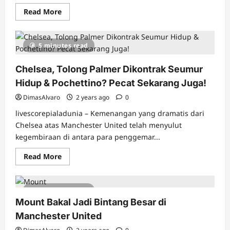
Read
Read More
more
about
Kekecewaan
Fans
5 minutes read
Liverpool
Memuncak
Setelah
Chelsea, Tolong Palmer Dikontrak Seumur
Hasil
Imbang
Hidup & Pochettino? Pecat Sekarang Juga!
Melawan
Manchester
United
DimasAlvaro
2 years ago
0
livescorepialadunia – Kemenangan yang dramatis dari
Chelsea atas Manchester United telah menyulut
kegembiraan di antara para penggemar...
Read
Read More
more
about
Chelsea,
Tolong
4 minutes read
Palmer
Dikontrak
Mount Bakal Jadi Bintang Besar di
Seumur
Hidup
Manchester United
&
Pochettino?