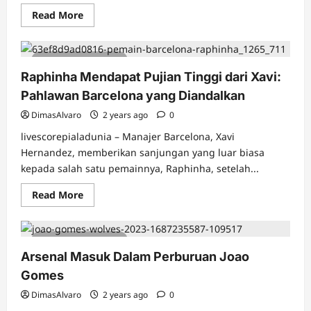
Read
Read More
more
about
Viktor
Gyokeres
4 minutes read
Berpotensi
Tinggalkan
Raphinha Mendapat Pujian Tinggi dari Xavi:
Sporting
Lisbon
Pahlawan Barcelona yang Diandalkan
DimasAlvaro
2 years ago
0
livescorepialadunia – Manajer Barcelona, Xavi
Hernandez, memberikan sanjungan yang luar biasa
kepada salah satu pemainnya, Raphinha, setelah...
Read
Read More
more
about
Raphinha
Mendapat
5 minutes read
Pujian
Tinggi
Arsenal Masuk Dalam Perburuan Joao
dari
Xavi:
Gomes
Pahlawan
Barcelona
DimasAlvaro
2 years ago
0
yang
Diandalkan