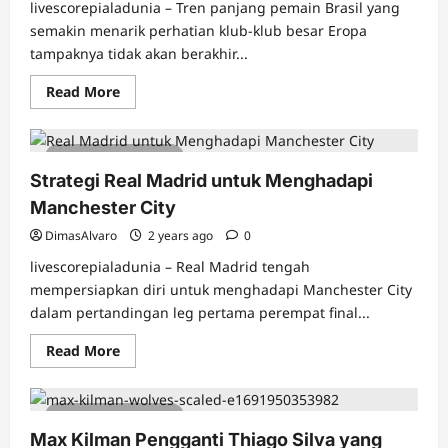
livescorepialadunia – Tren panjang pemain Brasil yang
semakin menarik perhatian klub-klub besar Eropa
tampaknya tidak akan berakhir...
Read
Read More
more
about
Arsenal
Masuk
5 minutes read
Dalam
Perburuan
Strategi Real Madrid untuk Menghadapi
Joao
Gomes
Manchester City
DimasAlvaro
2 years ago
0
livescorepialadunia – Real Madrid tengah
mempersiapkan diri untuk menghadapi Manchester City
dalam pertandingan leg pertama perempat final...
Read
Read More
more
about
Strategi
Real
4 minutes read
Madrid
untuk
Max Kilman Pengganti Thiago Silva yang
Menghadapi