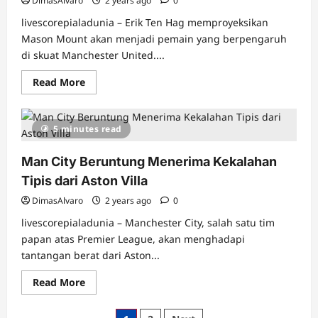
DimasAlvaro
2 years ago
0
Pecat
Sekarang
livescorepialadunia – Erik Ten Hag memproyeksikan
Juga!
Mason Mount akan menjadi pemain yang berpengaruh
di skuat Manchester United....
Read
Read More
more
about
Mount
Bakal
5 minutes read
Jadi
Bintang
Besar
Man City Beruntung Menerima Kekalahan
di
Manchester
Tipis dari Aston Villa
United
DimasAlvaro
2 years ago
0
livescorepialadunia – Manchester City, salah satu tim
papan atas Premier League, akan menghadapi
tantangan berat dari Aston...
Read
Read More
more
about
Man