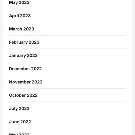
May 2023
April 2023
March 2023
February 2023
January 2023
December 2022
November 2022
October 2022
July 2022
June 2022
May 2022