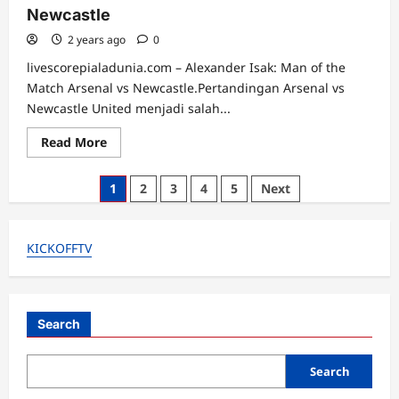
Dominasi
Newcastle
Total
The
2 years ago
0
Gunners
di
livescorepialadunia.com – Alexander Isak: Man of the
Emirates
Match Arsenal vs Newcastle.Pertandingan Arsenal vs
Newcastle United menjadi salah...
Read
Read More
more
about
Alexander
Posts
1
2
3
4
5
Next
Isak:
Man
pagination
of
the
Match
KICKOFFTV
Arsenal
vs
Newcastle
Search
Search