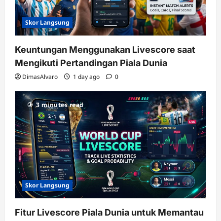
Skor Langsung
Keuntungan Menggunakan Livescore saat
Mengikuti Pertandingan Piala Dunia
DimasAlvaro
1 day ago
0
3 minutes read
Skor Langsung
Fitur Livescore Piala Dunia untuk Memantau