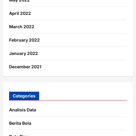
April 2022
March 2022
February 2022
January 2022
December 2021
Categories
Analisis Data
Berita Bola