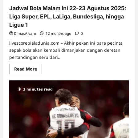
Jadwal Bola Malam Ini 22-23 Agustus 2025:
Liga Super, EPL, LaLiga, Bundesliga, hingga
Ligue 1
DimasAlvaro
12 months ago
0
livescorepialadunia.com – Akhir pekan ini para pecinta
sepak bola akan kembali dimanjakan dengan deretan
pertandingan seru dari...
Read
Read More
more
about
Jadwal
Bola
3 minutes read
Malam
Ini
22-
23
Agustus
2025:
Liga
Super,
EPL,
LaLiga,
Bundesliga,
hingga