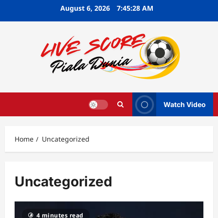
Skip
August 6, 2026
7:45:29 AM
to
content
Watch Video
Home
Uncategorized
Uncategorized
4 minutes read