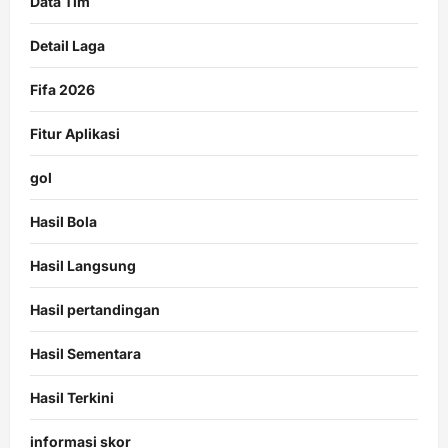
Data Tim
Detail Laga
Fifa 2026
Fitur Aplikasi
gol
Hasil Bola
Hasil Langsung
Hasil pertandingan
Hasil Sementara
Hasil Terkini
informasi skor