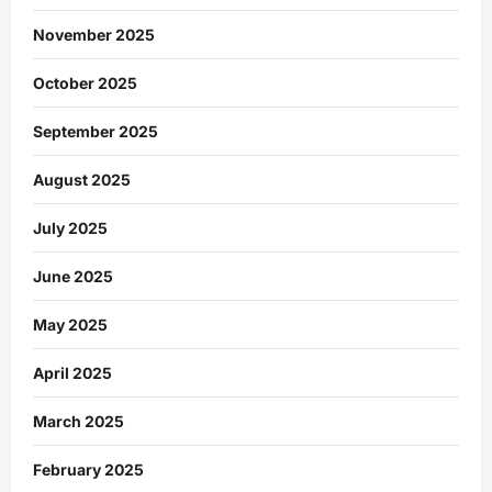
November 2025
October 2025
September 2025
August 2025
July 2025
June 2025
May 2025
April 2025
March 2025
February 2025