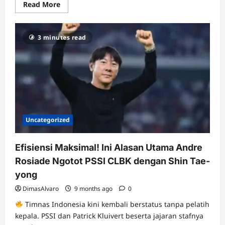
Read
Read More
more
about
Tembok
Kokoh
3 minutes read
Garuda
Muda:
Analisis
Lini
Belakang
Timnas
U-
22
di
SEA
Games
2025
Uncategorized
Efisiensi Maksimal! Ini Alasan Utama Andre
Rosiade Ngotot PSSI CLBK dengan Shin Tae-
yong
DimasAlvaro
9 months ago
0
Timnas Indonesia kini kembali berstatus tanpa pelatih
kepala. PSSI dan Patrick Kluivert beserta jajaran stafnya