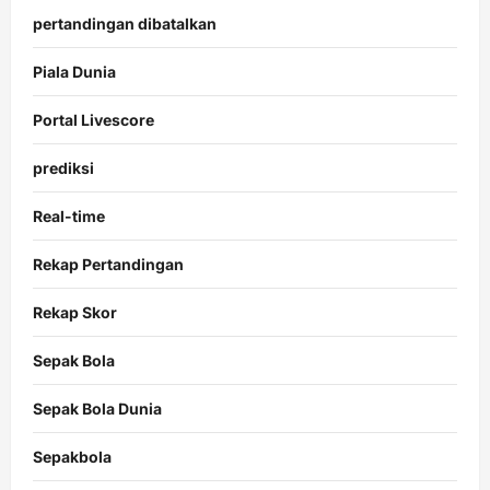
pertandingan dibatalkan
Piala Dunia
Portal Livescore
prediksi
Real-time
Rekap Pertandingan
Rekap Skor
Sepak Bola
Sepak Bola Dunia
Sepakbola