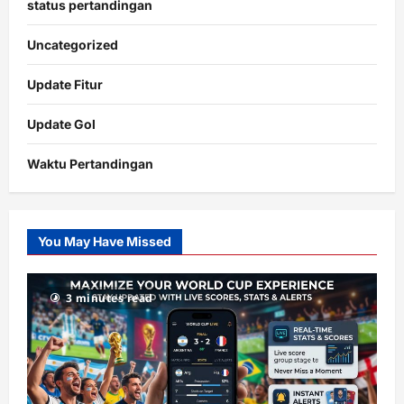
status pertandingan
Uncategorized
Update Fitur
Update Gol
Waktu Pertandingan
Citislots
Pusatnya
Slot
You May Have Missed
Gacor
dengan
RTP
3 minutes read
terupdate