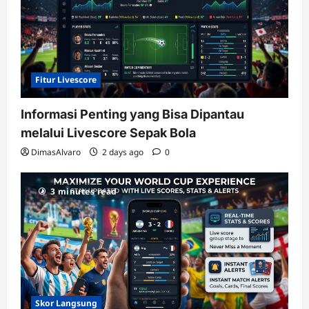
Fitur Livescore
Informasi Penting yang Bisa Dipantau
melalui Livescore Sepak Bola
DimasAlvaro
2 days ago
0
3 minutes read
Skor Langsung