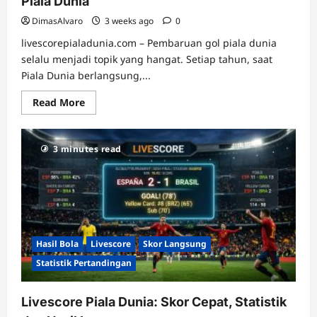
Piala Dunia
DimasAlvaro
3 weeks ago
0
livescorepialadunia.com – Pembaruan gol piala dunia
selalu menjadi topik yang hangat. Setiap tahun, saat
Piala Dunia berlangsung,...
Read
Read More
more
about
Pusat
Pembaruan
3 minutes read
Gol
dan
Jalannya
Laga
Piala
Dunia
Hasil Bola
Livescore
Skor Langsung
Statistik Pertandingan
Livescore Piala Dunia: Skor Cepat, Statistik