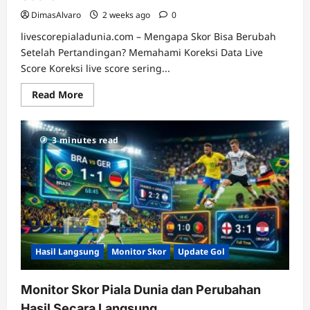
DimasAlvaro
2 weeks ago
0
livescorepialadunia.com – Mengapa Skor Bisa Berubah
Setelah Pertandingan? Memahami Koreksi Data Live
Score Koreksi live score sering...
Read
Read More
more
about
Mengapa
Skor
3 minutes read
Bisa
Berubah
Setelah
Pertandingan?
Memahami
Koreksi
Data
Live
Score
Hasil Langsung
Monitor Skor
Update Gol
Monitor Skor Piala Dunia dan Perubahan
Hasil Secara Langsung