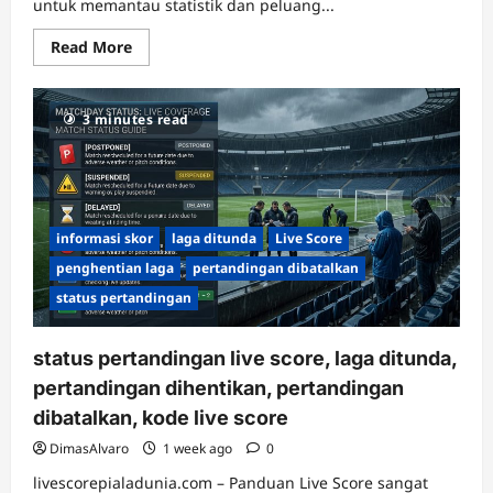
untuk memantau statistik dan peluang...
Read
Read More
more
about
Fitur
Livescore
3 minutes read
Piala
Dunia
untuk
Memantau
Statistik
dan
Peluang
Gol
informasi skor
laga ditunda
Live Score
secara
Real-
penghentian laga
pertandingan dibatalkan
Time
status pertandingan
status pertandingan live score, laga ditunda,
pertandingan dihentikan, pertandingan
dibatalkan, kode live score
DimasAlvaro
1 week ago
0
livescorepialadunia.com – Panduan Live Score sangat