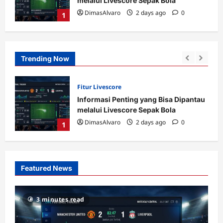
melalui Livescore Sepak Bola
l
DimasAlvaro
2 days ago
0
1
Trending Now
Fitur Livescore
Informasi Penting yang Bisa Dipantau
melalui Livescore Sepak Bola
l
DimasAlvaro
2 days ago
0
1
Featured News
3 minutes read