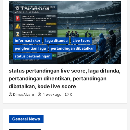
3 minutes read
informasi skor
laga ditunda
Live Score
penghentian laga
pertandingan dibatalkan
status pertandingan
status pertandingan live score, laga ditunda,
pertandingan dihentikan, pertandingan
dibatalkan, kode live score
DimasAlvaro
1 week ago
0
General News