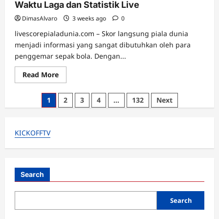
Waktu Laga dan Statistik Live
DimasAlvaro
3 weeks ago
0
livescorepialadunia.com – Skor langsung piala dunia
menjadi informasi yang sangat dibutuhkan oleh para
penggemar sepak bola. Dengan...
Read
Read More
more
about
Skor
Posts
1
2
3
4
…
132
Next
Langsung
Piala
pagination
Dunia:
Update
Gol,
KICKOFFTV
Waktu
Laga
dan
Statistik
Live
Search
Search