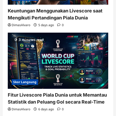
Keuntungan Menggunakan Livescore saat
Mengikuti Pertandingan Piala Dunia
DimasAlvaro
5 days ago
0
3 minutes read
Skor Langsung
Fitur Livescore Piala Dunia untuk Memantau
Statistik dan Peluang Gol secara Real-Time
DimasAlvaro
6 days ago
0