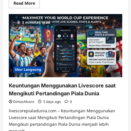
Read
Read More
more
about
Informasi
Penting
3 minutes read
yang
Bisa
Dipantau
melalui
Livescore
Sepak
Bola
Skor Langsung
Keuntungan Menggunakan Livescore saat
Mengikuti Pertandingan Piala Dunia
DimasAlvaro
5 days ago
0
livescorepialadunia.com – Keuntungan Menggunakan
Livescore saat Mengikuti Pertandingan Piala Dunia
Mengikuti pertandingan Piala Dunia menjadi lebih
menarik...