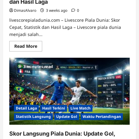
dan Hasil Laga
DimasAlvaro
3 weeks ago
0
livescorepialadunia.com – Livescore Piala Dunia: Skor
Cepat, Statistik dan Hasil Laga – Livescore piala dunia
menjadi salah...
Read
Read More
more
about
Livescore
Piala
3 minutes read
Dunia:
Skor
Cepat,
Statistik
dan
Hasil
Laga
Detail Laga
Hasil Terkini
Live Match
Statistik Langsung
Update Gol
Waktu Pertandingan
Skor Langsung Piala Dunia: Update Gol,