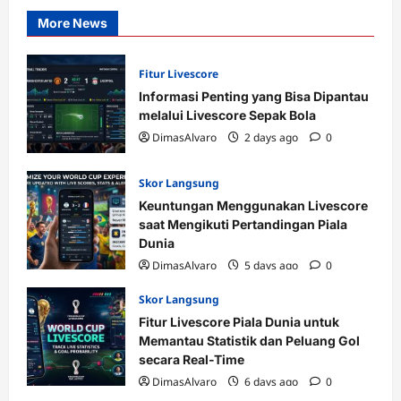
More News
Fitur Livescore
Informasi Penting yang Bisa Dipantau
melalui Livescore Sepak Bola
DimasAlvaro
2 days ago
0
Skor Langsung
Keuntungan Menggunakan Livescore
saat Mengikuti Pertandingan Piala
Dunia
DimasAlvaro
5 days ago
0
Skor Langsung
Fitur Livescore Piala Dunia untuk
Memantau Statistik dan Peluang Gol
secara Real-Time
DimasAlvaro
6 days ago
0