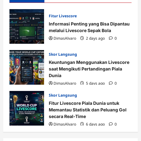
Fitur Livescore
Informasi Penting yang Bisa Dipantau
melalui Livescore Sepak Bola
DimasAlvaro
2 days ago
0
Skor Langsung
Keuntungan Menggunakan Livescore
saat Mengikuti Pertandingan Piala
Dunia
DimasAlvaro
5 days ago
0
Skor Langsung
Fitur Livescore Piala Dunia untuk
Memantau Statistik dan Peluang Gol
secara Real-Time
DimasAlvaro
6 days ago
0