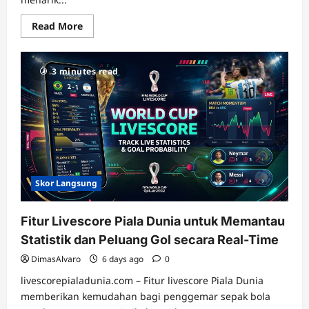
Read
Read More
more
about
Keuntungan
Menggunakan
3 minutes read
Livescore
saat
Mengikuti
Pertandingan
Piala
Dunia
Skor Langsung
Fitur Livescore Piala Dunia untuk Memantau
Statistik dan Peluang Gol secara Real-Time
DimasAlvaro
6 days ago
0
livescorepialadunia.com – Fitur livescore Piala Dunia
memberikan kemudahan bagi penggemar sepak bola