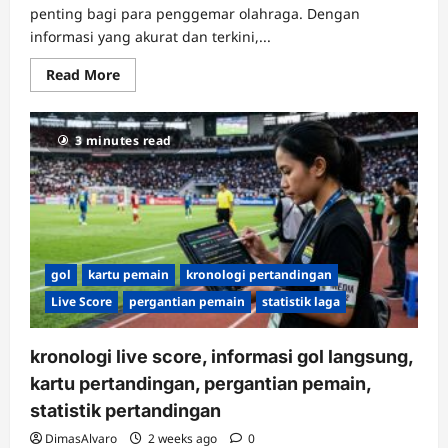
penting bagi para penggemar olahraga. Dengan
informasi yang akurat dan terkini,...
Read
Read More
more
about
status
pertandingan
3 minutes read
live
score,
laga
ditunda,
pertandingan
dihentikan,
pertandingan
dibatalkan,
kode
live
gol
kartu pemain
kronologi pertandingan
score
Live Score
pergantian pemain
statistik laga
kronologi live score, informasi gol langsung,
kartu pertandingan, pergantian pemain,
statistik pertandingan
DimasAlvaro
2 weeks ago
0