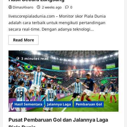
DimasAlvaro
2 weeks ago
0
livescorepialadunia.com – Monitor skor Piala Dunia
adalah cara terbaik untuk mengikuti pertandingan
secara real-time. Dengan adanya teknologi...
Read
Read More
more
about
Monitor
Skor
3 minutes read
Piala
Dunia
dan
Perubahan
Hasil
Secara
Langsung
Hasil Sementara
Jalannya Laga
Pembaruan Gol
Pusat Pembaruan Gol dan Jalannya Laga