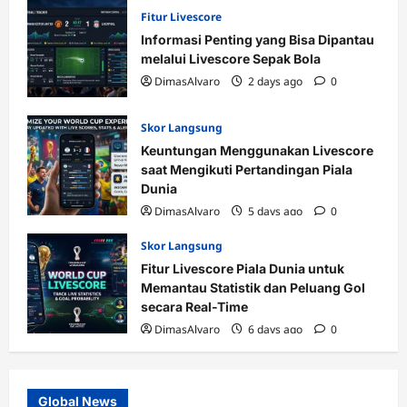
Fitur Livescore
Informasi Penting yang Bisa Dipantau
melalui Livescore Sepak Bola
DimasAlvaro
2 days ago
0
Skor Langsung
Keuntungan Menggunakan Livescore
saat Mengikuti Pertandingan Piala
Dunia
DimasAlvaro
5 days ago
0
Skor Langsung
Fitur Livescore Piala Dunia untuk
Memantau Statistik dan Peluang Gol
secara Real-Time
DimasAlvaro
6 days ago
0
Global News