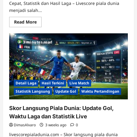
Cepat, Statistik dan Hasil Laga – Livescore piala dunia
menjadi salah...
Read
Read More
more
about
Livescore
Piala
3 minutes read
Dunia:
Skor
Cepat,
Statistik
dan
Hasil
Laga
Detail Laga
Hasil Terkini
Live Match
Statistik Langsung
Update Gol
Waktu Pertandingan
Skor Langsung Piala Dunia: Update Gol,
Waktu Laga dan Statistik Live
DimasAlvaro
3 weeks ago
0
livescorepialadunia.com – Skor langsung piala dunia