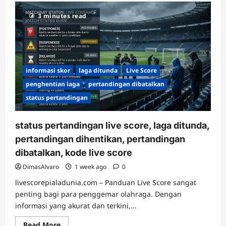
Fitur
Livescore
3 minutes read
Piala
Dunia
untuk
Memantau
Statistik
dan
Peluang
Gol
informasi skor
laga ditunda
Live Score
secara
Real-
penghentian laga
pertandingan dibatalkan
Time
status pertandingan
status pertandingan live score, laga ditunda,
pertandingan dihentikan, pertandingan
dibatalkan, kode live score
DimasAlvaro
1 week ago
0
livescorepialadunia.com – Panduan Live Score sangat
penting bagi para penggemar olahraga. Dengan
informasi yang akurat dan terkini,...
Read
Read More