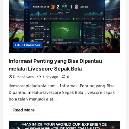
Fitur Livescore
Informasi Penting yang Bisa Dipantau
melalui Livescore Sepak Bola
DimasAlvaro
1 day ago
0
livescorepialadunia.com – Informasi Penting yang Bisa
Dipantau melalui Livescore Sepak Bola Livescore sepak
bola telah menjadi alat...
Read
Read More
more
about
Informasi
Penting
3 minutes read