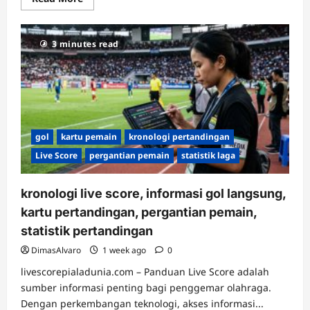
more
about
status
pertandingan
3 minutes read
live
score,
laga
ditunda,
pertandingan
dihentikan,
pertandingan
dibatalkan,
kode
live
gol
kartu pemain
kronologi pertandingan
score
Live Score
pergantian pemain
statistik laga
kronologi live score, informasi gol langsung,
kartu pertandingan, pergantian pemain,
statistik pertandingan
DimasAlvaro
1 week ago
0
livescorepialadunia.com – Panduan Live Score adalah
sumber informasi penting bagi penggemar olahraga.
Dengan perkembangan teknologi, akses informasi...