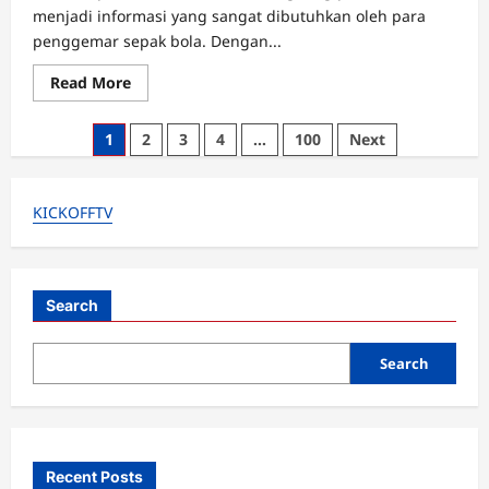
menjadi informasi yang sangat dibutuhkan oleh para
penggemar sepak bola. Dengan...
Read
Read More
more
about
Skor
Posts
1
2
3
4
…
100
Next
Langsung
Piala
pagination
Dunia:
Update
Gol,
KICKOFFTV
Waktu
Laga
dan
Statistik
Live
Search
Search
Recent Posts