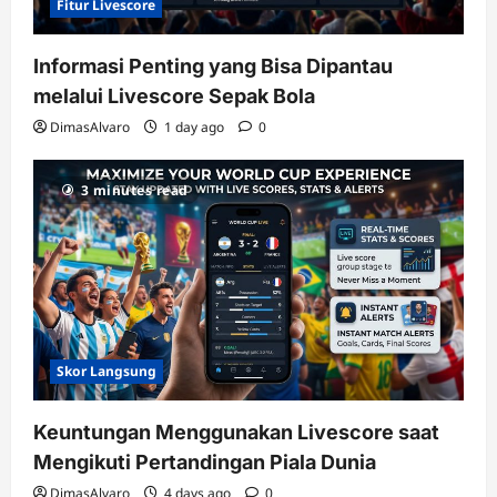
Fitur Livescore
Informasi Penting yang Bisa Dipantau
melalui Livescore Sepak Bola
DimasAlvaro
1 day ago
0
3 minutes read
Skor Langsung
Keuntungan Menggunakan Livescore saat
Mengikuti Pertandingan Piala Dunia
DimasAlvaro
4 days ago
0