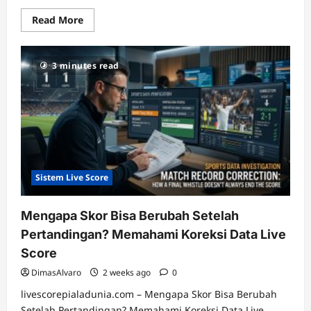
Read
Read More
more
about
kronologi
live
3 minutes read
score,
informasi
gol
langsung,
kartu
pertandingan,
pergantian
pemain,
statistik
pertandingan
Sistem Live Score
Mengapa Skor Bisa Berubah Setelah
Pertandingan? Memahami Koreksi Data Live
Score
DimasAlvaro
2 weeks ago
0
livescorepialadunia.com – Mengapa Skor Bisa Berubah
Setelah Pertandingan? Memahami Koreksi Data Live