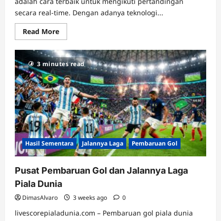
adalah cara terbaik untuk mengikuti pertandingan
secara real-time. Dengan adanya teknologi...
Read
Read More
more
about
Monitor
Skor
3 minutes read
Piala
Dunia
dan
Perubahan
Hasil
Secara
Langsung
Hasil Sementara
Jalannya Laga
Pembaruan Gol
Pusat Pembaruan Gol dan Jalannya Laga
Piala Dunia
DimasAlvaro
3 weeks ago
0
livescorepialadunia.com – Pembaruan gol piala dunia