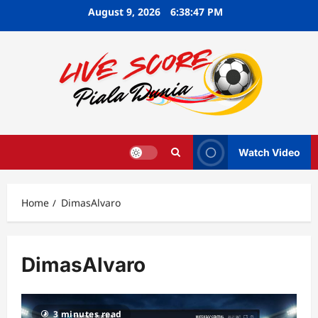
Skip
August 9, 2026
6:38:48 PM
to
content
Watch Video
Home
DimasAlvaro
DimasAlvaro
3 minutes read