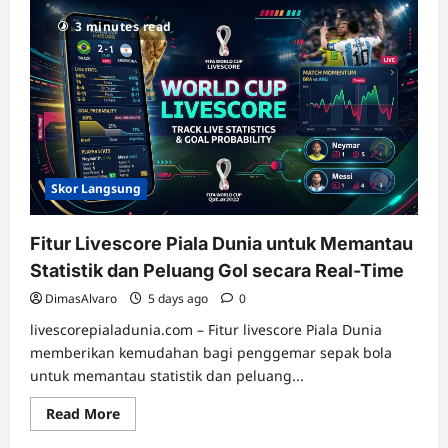
Keuntungan
Menggunakan
3 minutes read
Livescore
saat
Mengikuti
Pertandingan
Piala
Dunia
Skor Langsung
Fitur Livescore Piala Dunia untuk Memantau
Statistik dan Peluang Gol secara Real-Time
DimasAlvaro
5 days ago
0
livescorepialadunia.com – Fitur livescore Piala Dunia
memberikan kemudahan bagi penggemar sepak bola
untuk memantau statistik dan peluang...
Read
Read More
more
about