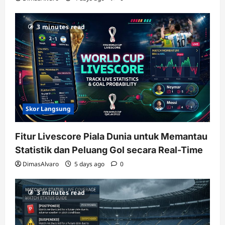
3 minutes read
Skor Langsung
Fitur Livescore Piala Dunia untuk Memantau
Statistik dan Peluang Gol secara Real-Time
DimasAlvaro
5 days ago
0
3 minutes read