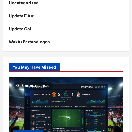
Uncategorized
Update Fitur
Update Gol
Waktu Pertandingan
Citislots
Pusatnya
Slot
You May Have Missed
Gacor
dengan
RTP
3 minutes read
terupdate