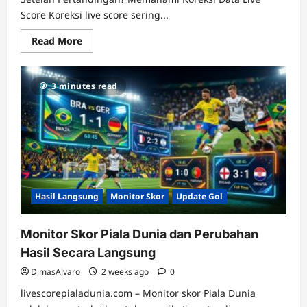
Score Koreksi live score sering...
Read
Read More
more
about
Mengapa
Skor
3 minutes read
Bisa
Berubah
Setelah
Pertandingan?
Memahami
Koreksi
Data
Live
Score
Hasil Langsung
Monitor Skor
Update Gol
Monitor Skor Piala Dunia dan Perubahan
Hasil Secara Langsung
DimasAlvaro
2 weeks ago
0
livescorepialadunia.com – Monitor skor Piala Dunia