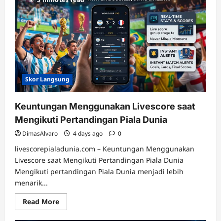
yang
Bisa
Dipantau
melalui
Livescore
Sepak
Bola
Skor Langsung
Keuntungan Menggunakan Livescore saat
Mengikuti Pertandingan Piala Dunia
DimasAlvaro
4 days ago
0
livescorepialadunia.com – Keuntungan Menggunakan
Livescore saat Mengikuti Pertandingan Piala Dunia
Mengikuti pertandingan Piala Dunia menjadi lebih
menarik...
Read
Read More
more
about