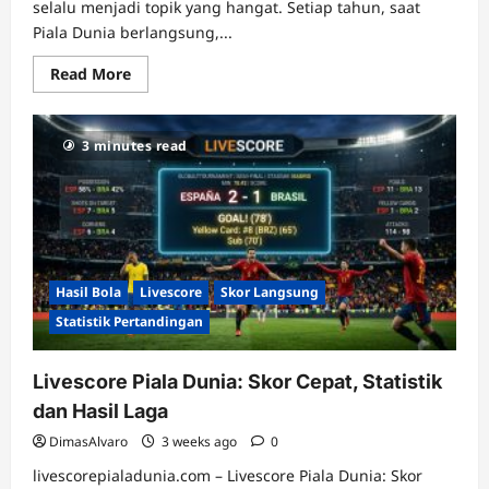
selalu menjadi topik yang hangat. Setiap tahun, saat
Piala Dunia berlangsung,...
Read
Read More
more
about
Pusat
Pembaruan
3 minutes read
Gol
dan
Jalannya
Laga
Piala
Dunia
Hasil Bola
Livescore
Skor Langsung
Statistik Pertandingan
Livescore Piala Dunia: Skor Cepat, Statistik
dan Hasil Laga
DimasAlvaro
3 weeks ago
0
livescorepialadunia.com – Livescore Piala Dunia: Skor