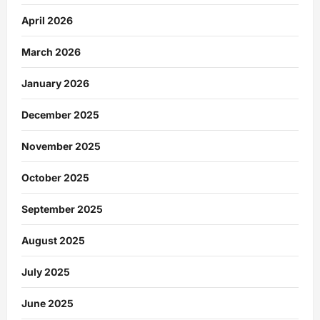
April 2026
March 2026
January 2026
December 2025
November 2025
October 2025
September 2025
August 2025
July 2025
June 2025