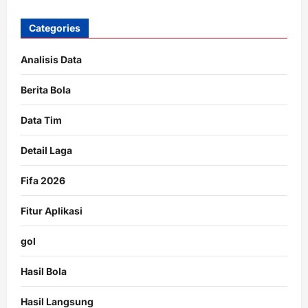
Categories
Analisis Data
Berita Bola
Data Tim
Detail Laga
Fifa 2026
Fitur Aplikasi
gol
Hasil Bola
Hasil Langsung