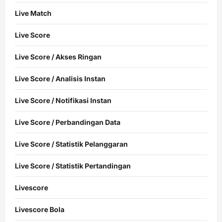
Live Match
Live Score
Live Score / Akses Ringan
Live Score / Analisis Instan
Live Score / Notifikasi Instan
Live Score / Perbandingan Data
Live Score / Statistik Pelanggaran
Live Score / Statistik Pertandingan
Livescore
Livescore Bola