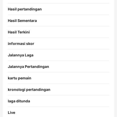
Hasil pertandingan
Hasil Sementara
Hasil Terkini
informasi skor
Jalannya Laga
Jalannya Pertandingan
kartu pemain
kronologi pertandingan
laga ditunda
Live