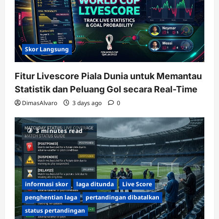
Skor Langsung
Fitur Livescore Piala Dunia untuk Memantau
Statistik dan Peluang Gol secara Real-Time
DimasAlvaro
3 days ago
0
3 minutes read
informasi skor
laga ditunda
Live Score
penghentian laga
pertandingan dibatalkan
status pertandingan