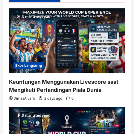
dengan
RTP
3 minutes read
terupdate
Skor Langsung
Keuntungan Menggunakan Livescore saat
Mengikuti Pertandingan Piala Dunia
DimasAlvaro
2 days ago
0
3 minutes read