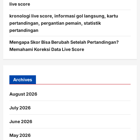
live score
kronologi live score, informasi gol langsung, kartu
pertandingan, pergantian pemain, statistik
pertandingan
Mengapa Skor Bisa Berubah Setelah Pertandingan?
Memahami Koreksi Data Live Score
Archives
August 2026
July 2026
June 2026
May 2026