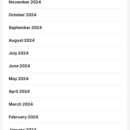
November 2024
October 2024
September 2024
August 2024
July 2024
June 2024
May 2024
April 2024
March 2024
February 2024
January 2024