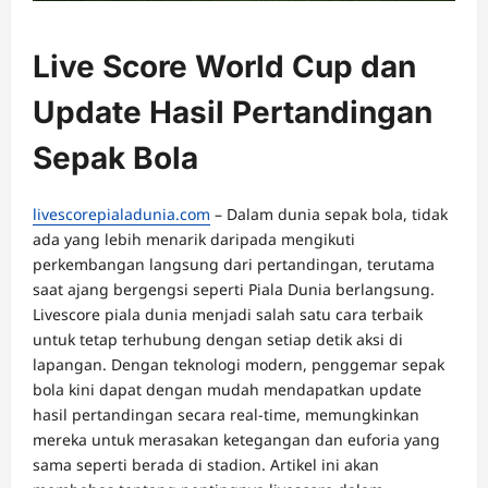
Live Score World Cup dan
Update Hasil Pertandingan
Sepak Bola
livescorepialadunia.com
– Dalam dunia sepak bola, tidak
ada yang lebih menarik daripada mengikuti
perkembangan langsung dari pertandingan, terutama
saat ajang bergengsi seperti Piala Dunia berlangsung.
Livescore piala dunia menjadi salah satu cara terbaik
untuk tetap terhubung dengan setiap detik aksi di
lapangan. Dengan teknologi modern, penggemar sepak
bola kini dapat dengan mudah mendapatkan update
hasil pertandingan secara real-time, memungkinkan
mereka untuk merasakan ketegangan dan euforia yang
sama seperti berada di stadion. Artikel ini akan