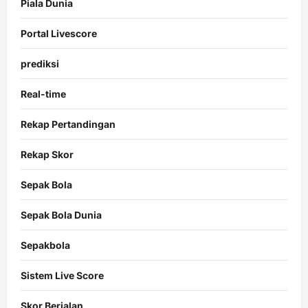
Piala Dunia
Portal Livescore
prediksi
Real-time
Rekap Pertandingan
Rekap Skor
Sepak Bola
Sepak Bola Dunia
Sepakbola
Sistem Live Score
Skor Berjalan