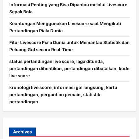
Informasi Penting yang Bisa Dipantau melalui Livescore
Sepak Bola
Keuntungan Menggunakan Livescore saat Mengikuti
Pertandingan Piala Dunia
Fitur Livescore Piala Dunia untuk Memantau Statistik dan
Peluang Gol secara Real-Time
status pertandingan live score, laga ditunda,
pertandingan dihentikan, pertandingan dibatalkan, kode
live score
kronologi live score, informasi gol langsung, kartu
pertandingan, pergantian pemain, statistik
pertandingan
Archives