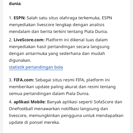
dunia
:
ESPN:
Salah satu situs olahraga terkemuka, ESPN
menyediakan livescore lengkap dengan analisis
mendalam dan berita terkini tentang Piala Dunia.
LiveScore.com:
Platform ini dikenal luas dalam
menyediakan hasil pertandingan secara langsung
dengan antarmuka yang sederhana dan mudah
digunakan.
statistik pertandingan bola
FIFA.com:
Sebagai situs resmi FIFA, platform ini
memberikan update paling akurat dan resmi tentang
semua pertandingan dalam Piala Dunia.
aplikasi Mobile:
Banyak aplikasi seperti SofaScore dan
OneFootball menawarkan notifikasi langsung dan
livescore, memungkinkan pengguna untuk mendapatkan
update di ponsel mereka.