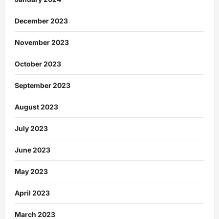
December 2023
November 2023
October 2023
September 2023
August 2023
July 2023
June 2023
May 2023
April 2023
March 2023