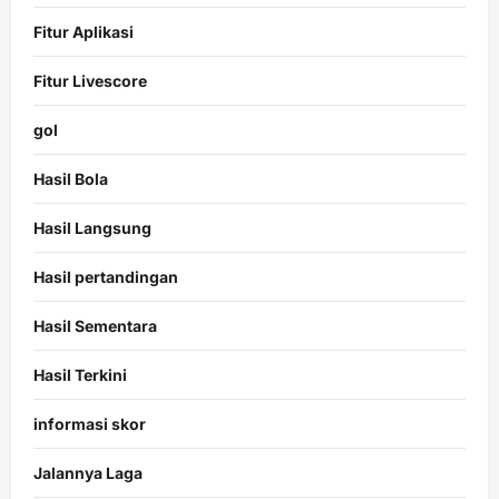
Fitur Aplikasi
Fitur Livescore
gol
Hasil Bola
Hasil Langsung
Hasil pertandingan
Hasil Sementara
Hasil Terkini
informasi skor
Jalannya Laga