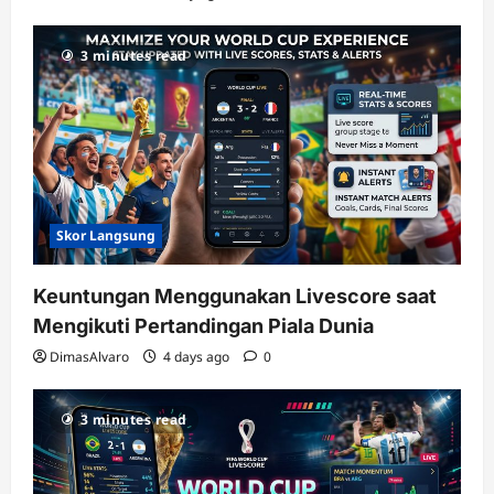
3 minutes read
Skor Langsung
Keuntungan Menggunakan Livescore saat
Mengikuti Pertandingan Piala Dunia
DimasAlvaro
4 days ago
0
3 minutes read