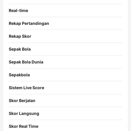
Real-time
Rekap Pertandingan
Rekap Skor
Sepak Bola
Sepak Bola Dunia
Sepakbola
Sistem Live Score
Skor Berjalan
Skor Langsung
Skor Real Time