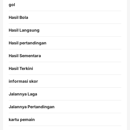
gol
Hasil Bola
Hasil Langsung
Hasil pertandingan
Hasil Sementara
Hasil Terkini
informasi skor
Jalannya Laga
Jalannya Pertandingan
kartu pemain