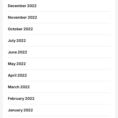
December 2022
November 2022
October 2022
July 2022
June 2022
May 2022
April 2022
March 2022
February 2022
January 2022