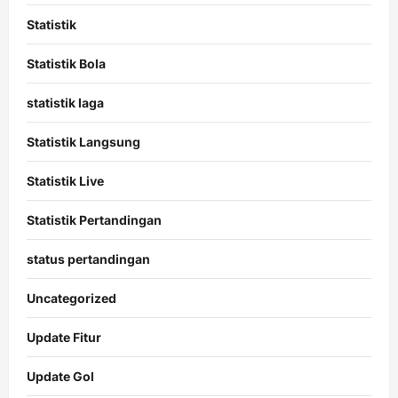
Statistik
Statistik Bola
statistik laga
Statistik Langsung
Statistik Live
Statistik Pertandingan
status pertandingan
Uncategorized
Update Fitur
Update Gol