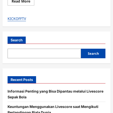
Read
Read More
more
about
Fitur
Live
KICKOFFTV
Score
Piala
Dunia
2026
Tercepat:
Pantau
Statistik
Search
Penguasaan
Bola
dan
Search
Peluang
Gol
Secara
Real-
Time
Recent Posts
Informasi Penting yang Bisa Dipantau melalui Livescore
Sepak Bola
Keuntungan Menggunakan Livescore saat Mengikuti
Pertandingan Piala Dunia