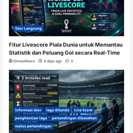
Skor Langsung
Fitur Livescore Piala Dunia untuk Memantau
Statistik dan Peluang Gol secara Real-Time
DimasAlvaro
6 days ago
0
3 minutes read
informasi skor
laga ditunda
Live Score
penghentian laga
pertandingan dibatalkan
status pertandingan