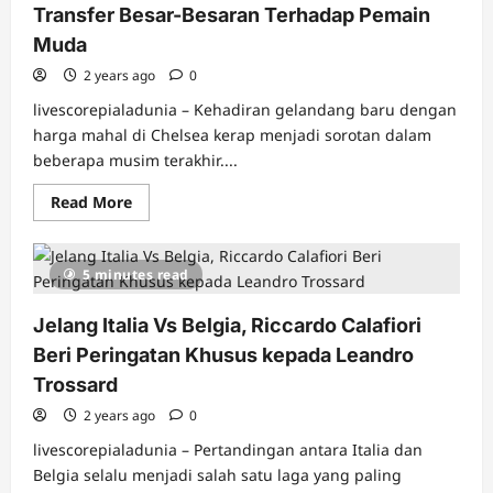
Transfer Besar-Besaran Terhadap Pemain
Muda
2 years ago
0
livescorepialadunia – Kehadiran gelandang baru dengan
harga mahal di Chelsea kerap menjadi sorotan dalam
beberapa musim terakhir....
Read
Read More
more
about
Conor
Gallagher
5 minutes read
Jadi
Tumbal
dari
Jelang Italia Vs Belgia, Riccardo Calafiori
Kehadiran
Gelandang
Beri Peringatan Khusus kepada Leandro
Mahal
di
Trossard
Chelsea:
Dampak
2 years ago
Transfer
0
Besar-
Besaran
livescorepialadunia – Pertandingan antara Italia dan
Terhadap
Belgia selalu menjadi salah satu laga yang paling
Pemain