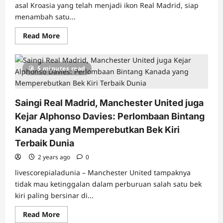
asal Kroasia yang telah menjadi ikon Real Madrid, siap
menambah satu...
Read
Read More
more
about
Lawan
Celta
5 minutes read
Vigo,
Luka
Modric
Siap
Pecahkan
Saingi Real Madrid, Manchester United juga
Rekor
Real
Kejar Alphonso Davies: Perlombaan Bintang
Madrid
yang
Kanada yang Memperebutkan Bek Kiri
Bertahan
58
Terbaik Dunia
Tahun
2 years ago
0
livescorepialadunia – Manchester United tampaknya
tidak mau ketinggalan dalam perburuan salah satu bek
kiri paling bersinar di...
Read
Read More
more