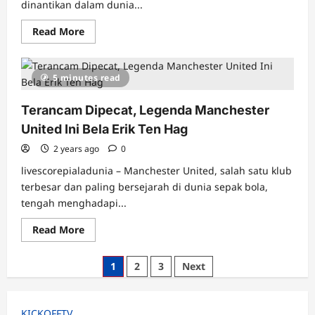
Muda
dinantikan dalam dunia...
Read
Read More
more
about
Jelang
Italia
5 minutes read
Vs
Belgia,
Riccardo
Terancam Dipecat, Legenda Manchester
Calafiori
Beri
United Ini Bela Erik Ten Hag
Peringatan
Khusus
kepada
2 years ago
0
Leandro
Trossard
livescorepialadunia – Manchester United, salah satu klub
terbesar dan paling bersejarah di dunia sepak bola,
tengah menghadapi...
Read
Read More
more
about
Terancam
Posts
1
2
3
Next
Dipecat,
Legenda
pagination
Manchester
United
Ini
KICKOFFTV