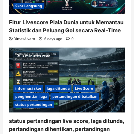
Skor Langsung
Fitur Livescore Piala Dunia untuk Memantau
Statistik dan Peluang Gol secara Real-Time
DimasAlvaro
6 days ago
0
3 minutes read
informasi skor
laga ditunda
Live Score
penghentian laga
pertandingan dibatalkan
status pertandingan
status pertandingan live score, laga ditunda,
pertandingan dihentikan, pertandingan