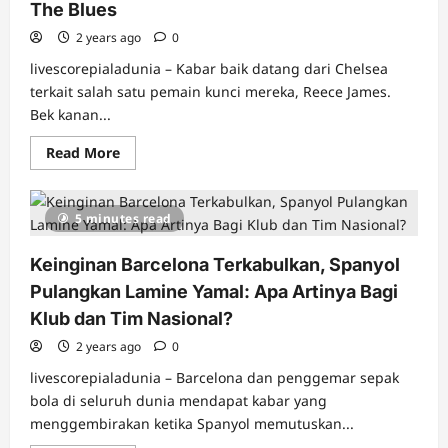
The Blues
Masa
Depannya
2 years ago
0
livescorepialadunia – Kabar baik datang dari Chelsea
terkait salah satu pemain kunci mereka, Reece James.
Bek kanan...
Read
Read More
more
about
Cedera
Mulai
5 minutes read
Pulih,
Reece
James
Keinginan Barcelona Terkabulkan, Spanyol
Comeback
Ikut
Pulangkan Lamine Yamal: Apa Artinya Bagi
Latihan
Bareng
Klub dan Tim Nasional?
Chelsea:
Kabar
2 years ago
Baik
0
Bagi
The
livescorepialadunia – Barcelona dan penggemar sepak
Blues
bola di seluruh dunia mendapat kabar yang
menggembirakan ketika Spanyol memutuskan...