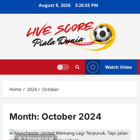
Skip
August 9, 2026
3:26:56 PM
to
content
Watch Video
Home
2024
October
Month:
October 2024
5 minutes read