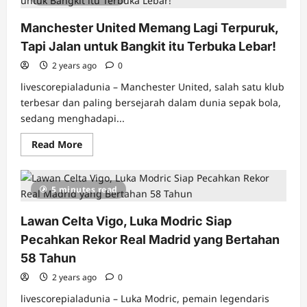
Manchester United Memang Lagi Terpuruk,
Tapi Jalan untuk Bangkit itu Terbuka Lebar!
2 years ago
0
livescorepialadunia – Manchester United, salah satu klub
terbesar dan paling bersejarah dalam dunia sepak bola,
sedang menghadapi...
Read
Read More
more
about
Manchester
United
5 minutes read
Memang
Lagi
Terpuruk,
Lawan Celta Vigo, Luka Modric Siap
Tapi
Jalan
Pecahkan Rekor Real Madrid yang Bertahan
untuk
Bangkit
58 Tahun
itu
Terbuka
2 years ago
Lebar!
0
livescorepialadunia – Luka Modric, pemain legendaris