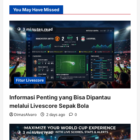
Slot
You May Have Missed
Gacor
dengan
RTP
3 minutes read
terupdate
Fitur Livescore
Informasi Penting yang Bisa Dipantau
melalui Livescore Sepak Bola
DimasAlvaro
2 days ago
0
3 minutes read