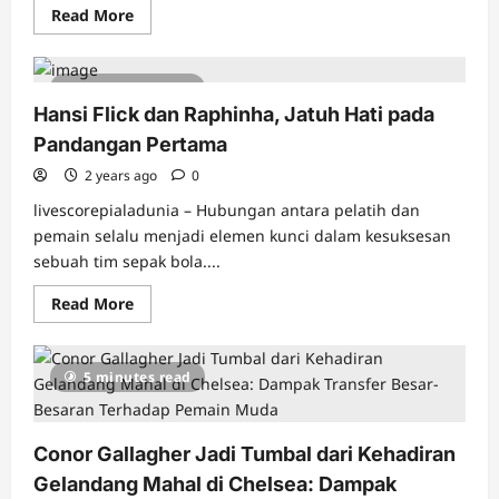
Read
Read More
more
about
Keinginan
Barcelona
5 minutes read
Terkabulkan,
Spanyol
Hansi Flick dan Raphinha, Jatuh Hati pada
Pulangkan
Lamine
Pandangan Pertama
Yamal:
Apa
2 years ago
0
Artinya
Bagi
livescorepialadunia – Hubungan antara pelatih dan
Klub
dan
pemain selalu menjadi elemen kunci dalam kesuksesan
Tim
sebuah tim sepak bola....
Nasional?
Read
Read More
more
about
Hansi
Flick
5 minutes read
dan
Raphinha,
Jatuh
Hati
pada
Conor Gallagher Jadi Tumbal dari Kehadiran
Pandangan
Pertama
Gelandang Mahal di Chelsea: Dampak