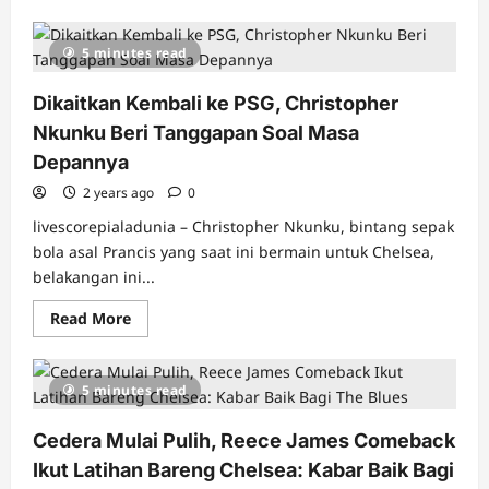
about
Saingi
Real
5 minutes read
Madrid,
Manchester
United
Dikaitkan Kembali ke PSG, Christopher
juga
Kejar
Nkunku Beri Tanggapan Soal Masa
Alphonso
Davies:
Depannya
Perlombaan
Bintang
2 years ago
Kanada
0
yang
Memperebutkan
livescorepialadunia – Christopher Nkunku, bintang sepak
Bek
bola asal Prancis yang saat ini bermain untuk Chelsea,
Kiri
Terbaik
belakangan ini...
Dunia
Read
Read More
more
about
Dikaitkan
Kembali
5 minutes read
ke
PSG,
Christopher
Cedera Mulai Pulih, Reece James Comeback
Nkunku
Beri
Ikut Latihan Bareng Chelsea: Kabar Baik Bagi
Tanggapan
Soal