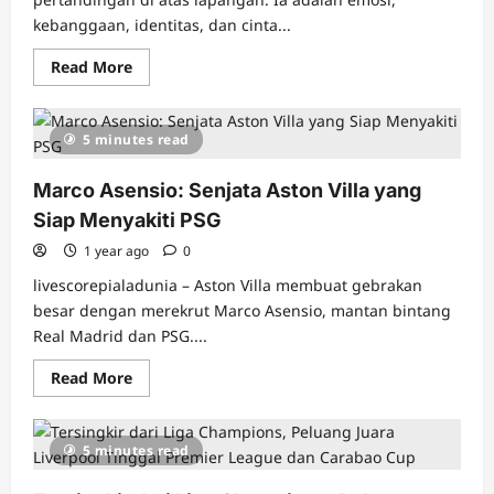
kebanggaan, identitas, dan cinta...
Read
Read More
more
about
Bangganya
Kevin
5 minutes read
Diks
dengan
Dukungan
Marco Asensio: Senjata Aston Villa yang
Masif
Suporter
Siap Menyakiti PSG
Timnas
Indonesia:
Sampai
1 year ago
0
Dipamerkan
ke
livescorepialadunia – Aston Villa membuat gebrakan
Denmark
besar dengan merekrut Marco Asensio, mantan bintang
Real Madrid dan PSG....
Read
Read More
more
about
Marco
Asensio:
5 minutes read
Senjata
Aston
Villa