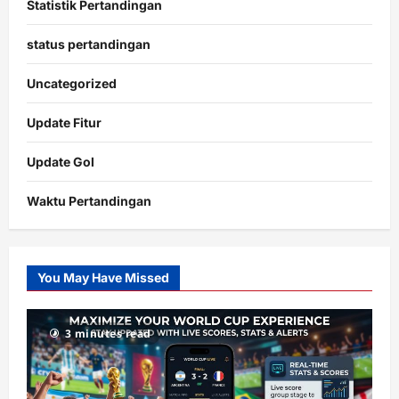
Statistik Pertandingan
status pertandingan
Uncategorized
Update Fitur
Update Gol
Waktu Pertandingan
Citislots
Pusatnya
Slot
You May Have Missed
Gacor
dengan
RTP
3 minutes read
terupdate