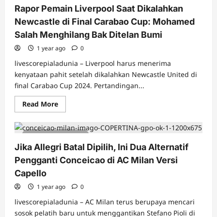
Rapor Pemain Liverpool Saat Dikalahkan
Newcastle di Final Carabao Cup: Mohamed
Salah Menghilang Bak Ditelan Bumi
1 year ago
0
livescorepialadunia – Liverpool harus menerima
kenyataan pahit setelah dikalahkan Newcastle United di
final Carabao Cup 2024. Pertandingan...
Read
Read More
more
about
Rapor
Pemain
5 minutes read
Liverpool
Saat
Jika Allegri Batal Dipilih, Ini Dua Alternatif
Dikalahkan
Newcastle
Pengganti Conceicao di AC Milan Versi
di
Final
Capello
Carabao
Cup:
1 year ago
0
Mohamed
Salah
livescorepialadunia – AC Milan terus berupaya mencari
Menghilang
Bak
sosok pelatih baru untuk menggantikan Stefano Pioli di