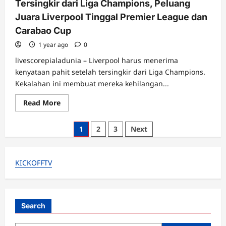
Tersingkir dari Liga Champions, Peluang
yang
Siap
Juara Liverpool Tinggal Premier League dan
Menyakiti
PSG
Carabao Cup
1 year ago
0
livescorepialadunia – Liverpool harus menerima
kenyataan pahit setelah tersingkir dari Liga Champions.
Kekalahan ini membuat mereka kehilangan...
Read
Read More
more
about
Tersingkir
Posts
1
2
3
Next
dari
Liga
pagination
Champions,
Peluang
Juara
KICKOFFTV
Liverpool
Tinggal
Premier
League
dan
Carabao
Search
Cup