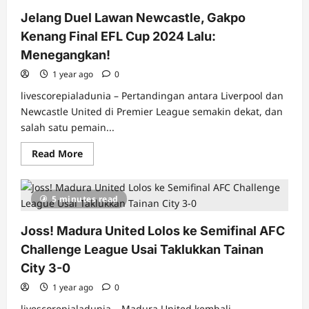
Nova
Jelang Duel Lawan Newcastle, Gakpo
Arianto
untuk
Kenang Final EFL Cup 2024 Lalu:
Jadi
Staf
Menegangkan!
Pelatih
Timnas
1 year ago
Indonesia
0
livescorepialadunia – Pertandingan antara Liverpool dan
Newcastle United di Premier League semakin dekat, dan
salah satu pemain...
Read
Read More
more
about
Jelang
Duel
5 minutes read
Lawan
Newcastle,
Gakpo
Joss! Madura United Lolos ke Semifinal AFC
Kenang
Final
Challenge League Usai Taklukkan Tainan
EFL
Cup
City 3-0
2024
Lalu:
1 year ago
Menegangkan!
0
livescorepialadunia – Madura United kembali