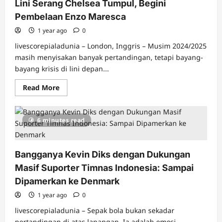
Lini Serang Chelsea Tumpul, Begini
Real
Sociedad:
Pembelaan Enzo Maresca
Main
yang
Terorganisir!
1 year ago
0
livescorepialadunia – London, Inggris – Musim 2024/2025
masih menyisakan banyak pertandingan, tetapi bayang-
bayang krisis di lini depan...
Read
Read More
more
about
Lini
Serang
6 minutes read
Chelsea
Tumpul,
Begini
Pembelaan
Enzo
Bangganya Kevin Diks dengan Dukungan
Maresca
Masif Suporter Timnas Indonesia: Sampai
Dipamerkan ke Denmark
1 year ago
0
livescorepialadunia – Sepak bola bukan sekadar
pertandingan di atas lapangan. Ia adalah emosi,