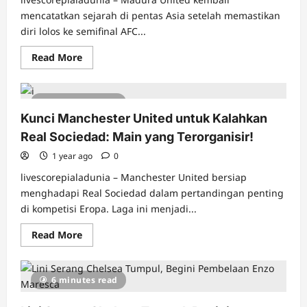
mencatatkan sejarah di pentas Asia setelah memastikan
diri lolos ke semifinal AFC...
Read
Read More
more
about
Joss!
Madura
4 minutes read
United
Lolos
Kunci Manchester United untuk Kalahkan
ke
Semifinal
Real Sociedad: Main yang Terorganisir!
AFC
Challenge
1 year ago
0
League
Usai
livescorepialadunia – Manchester United bersiap
Taklukkan
Tainan
menghadapi Real Sociedad dalam pertandingan penting
City
di kompetisi Eropa. Laga ini menjadi...
3-
0
Read
Read More
more
about
Kunci
Manchester
6 minutes read
United
untuk
Kalahkan