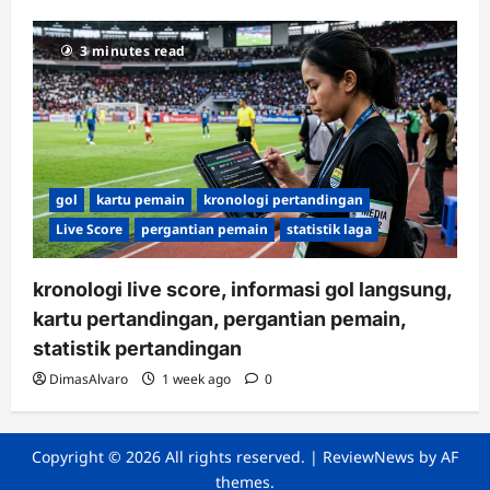
3 minutes read
gol
kartu pemain
kronologi pertandingan
Live Score
pergantian pemain
statistik laga
kronologi live score, informasi gol langsung,
kartu pertandingan, pergantian pemain,
statistik pertandingan
DimasAlvaro
1 week ago
0
Copyright © 2026 All rights reserved.
|
ReviewNews
by AF
themes.