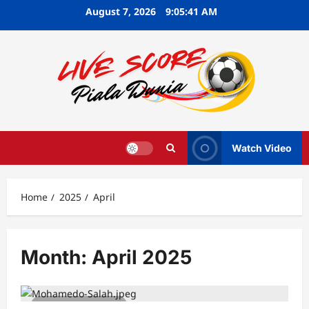
Skip
August 7, 2026
9:05:42 AM
to
content
Watch Video
Home
2025
April
Month:
April 2025
4 minutes read