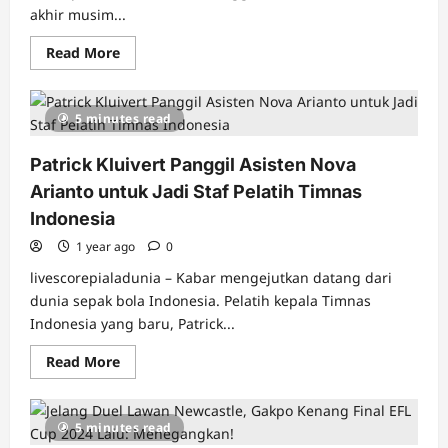
Ditelan
akhir musim...
Bumi
Read
Read More
more
about
Jika
Allegri
5 minutes read
Batal
Dipilih,
Ini
Patrick Kluivert Panggil Asisten Nova
Dua
Alternatif
Arianto untuk Jadi Staf Pelatih Timnas
Pengganti
Conceicao
Indonesia
di
AC
1 year ago
Milan
0
Versi
Capello
livescorepialadunia – Kabar mengejutkan datang dari
dunia sepak bola Indonesia. Pelatih kepala Timnas
Indonesia yang baru, Patrick...
Read
Read More
more
about
Patrick
Kluivert
5 minutes read
Panggil
Asisten