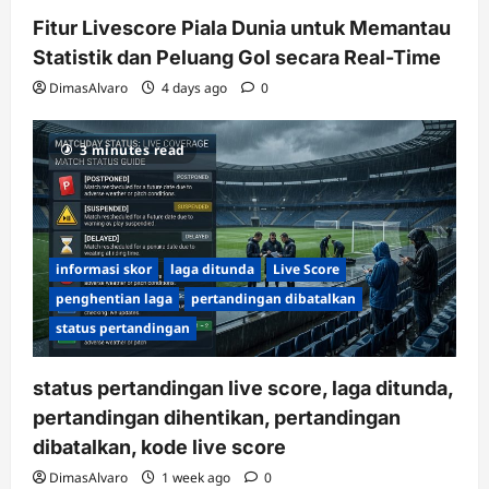
Fitur Livescore Piala Dunia untuk Memantau
Statistik dan Peluang Gol secara Real-Time
DimasAlvaro
4 days ago
0
3 minutes read
informasi skor
laga ditunda
Live Score
penghentian laga
pertandingan dibatalkan
status pertandingan
status pertandingan live score, laga ditunda,
pertandingan dihentikan, pertandingan
dibatalkan, kode live score
DimasAlvaro
1 week ago
0