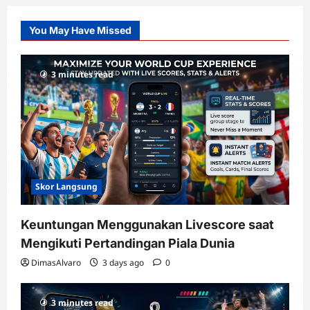
Pusatnya
Slot
You May Have Missed
Gacor
dengan
RTP
3 minutes read
terupdate
Skor Langsung
Keuntungan Menggunakan Livescore saat
Mengikuti Pertandingan Piala Dunia
DimasAlvaro
3 days ago
0
3 minutes read