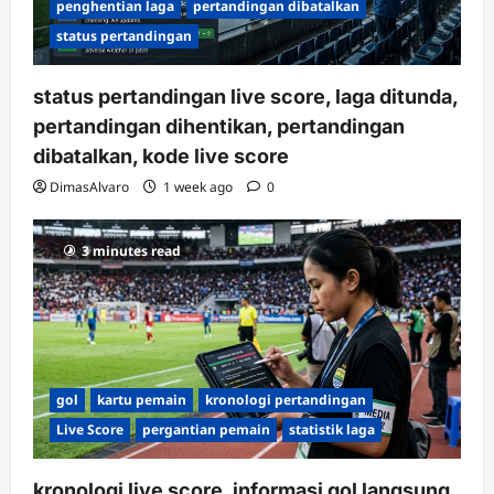
penghentian laga
pertandingan dibatalkan
status pertandingan
status pertandingan live score, laga ditunda,
pertandingan dihentikan, pertandingan
dibatalkan, kode live score
DimasAlvaro
1 week ago
0
3 minutes read
gol
kartu pemain
kronologi pertandingan
Live Score
pergantian pemain
statistik laga
kronologi live score, informasi gol langsung,