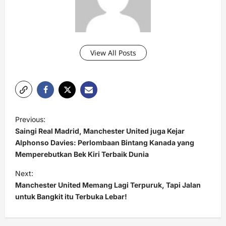
View All Posts
P
Previous:
o
Saingi Real Madrid, Manchester United juga Kejar
s
Alphonso Davies: Perlombaan Bintang Kanada yang
Memperebutkan Bek Kiri Terbaik Dunia
t
Next:
n
Manchester United Memang Lagi Terpuruk, Tapi Jalan
a
untuk Bangkit itu Terbuka Lebar!
v
i