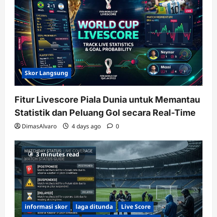
Skor Langsung
Fitur Livescore Piala Dunia untuk Memantau
Statistik dan Peluang Gol secara Real-Time
DimasAlvaro
4 days ago
0
3 minutes read
informasi skor
laga ditunda
Live Score