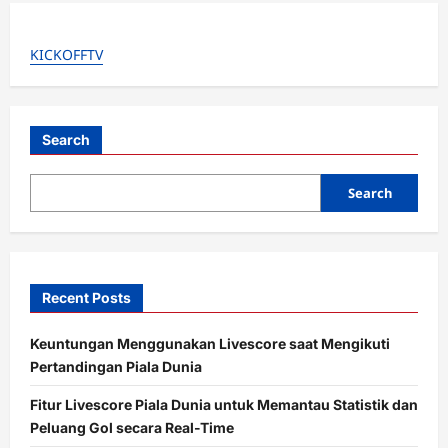
g
a
KICKOFFTV
t
i
Search
o
n
Search
Recent Posts
Keuntungan Menggunakan Livescore saat Mengikuti
Pertandingan Piala Dunia
Fitur Livescore Piala Dunia untuk Memantau Statistik dan
Peluang Gol secara Real-Time