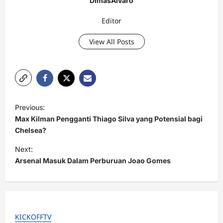
DimasAlvaro
Editor
View All Posts
P
Previous:
o
Max Kilman Pengganti Thiago Silva yang Potensial bagi
s
Chelsea?
t
Next:
Arsenal Masuk Dalam Perburuan Joao Gomes
n
a
v
i
KICKOFFTV