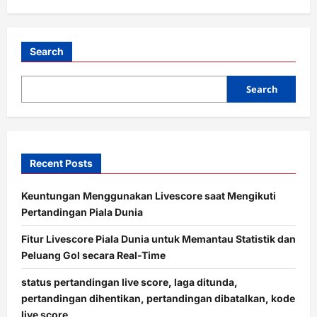
g
a
t
Search
i
o
Search
n
Recent Posts
Keuntungan Menggunakan Livescore saat Mengikuti
Pertandingan Piala Dunia
Fitur Livescore Piala Dunia untuk Memantau Statistik dan
Peluang Gol secara Real-Time
status pertandingan live score, laga ditunda,
pertandingan dihentikan, pertandingan dibatalkan, kode
live score