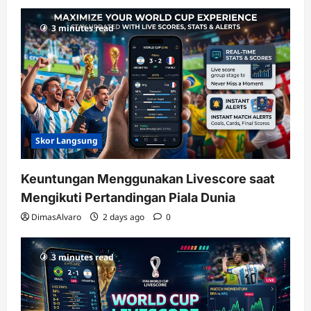
dengan
RTP
3 minutes read
terupdate
Skor Langsung
Keuntungan Menggunakan Livescore saat
Mengikuti Pertandingan Piala Dunia
DimasAlvaro
2 days ago
0
3 minutes read