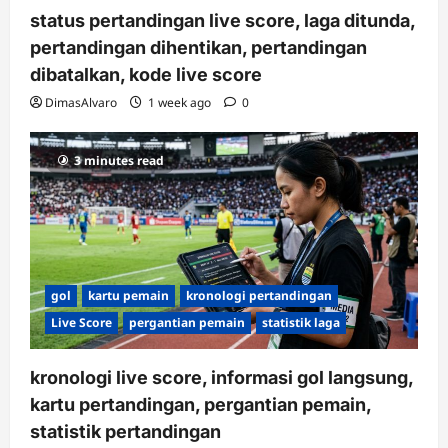
status pertandingan live score, laga ditunda,
pertandingan dihentikan, pertandingan
dibatalkan, kode live score
DimasAlvaro
1 week ago
0
3 minutes read
gol
kartu pemain
kronologi pertandingan
Live Score
pergantian pemain
statistik laga
kronologi live score, informasi gol langsung,
kartu pertandingan, pergantian pemain,
statistik pertandingan