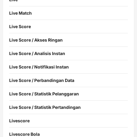
Live Match
Live Score
Live Score / Akses Ringan
Live Score / Analisis Instan
Live Score / Notifikasi Instan
Live Score / Perbandingan Data
Live Score / Statistik Pelanggaran
Live Score / Statistik Pertandingan
Livescore
Livescore Bola