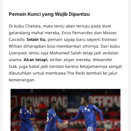
Pemain Kunci yang Wajib Dipantau
Di kubu Chelsea, mata tentu akan tertuju pada duet
gelandang mahal mereka, Enzo Fernandez dan Moises
Caicedo.
Selain itu,
pemain sayap baru seperti Estevao
Willian diharapkan bisa memberikan sihirnya. Dari kubu
Liverpool, tentu saja Mohamed Salah tetap jadi andalan
utama.
Akan tetapi,
striker anyar mereka, Alexander
Isak, juga bakal jadi sorotan karena ketajamannya sangat
dibutuhkan untuk membawa The Reds kembali ke jalur
kemenangan.