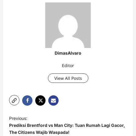
DimasAlvaro
Editor
View All Posts
P
Previous:
o
Prediksi Brentford vs Man City: Tuan Rumah Lagi Gacor,
s
The Citizens Wajib Waspada!