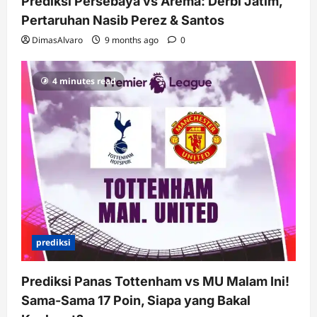
Prediksi Persebaya vs Arema: Derbi Jatim,
Pertaruhan Nasib Perez & Santos
DimasAlvaro
9 months ago
0
4 minutes read
prediksi
Prediksi Panas Tottenham vs MU Malam Ini!
Sama-Sama 17 Poin, Siapa yang Bakal