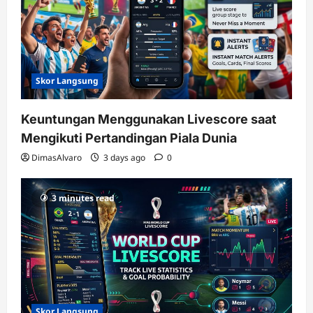
Skor Langsung
Keuntungan Menggunakan Livescore saat
Mengikuti Pertandingan Piala Dunia
DimasAlvaro
3 days ago
0
3 minutes read
Skor Langsung