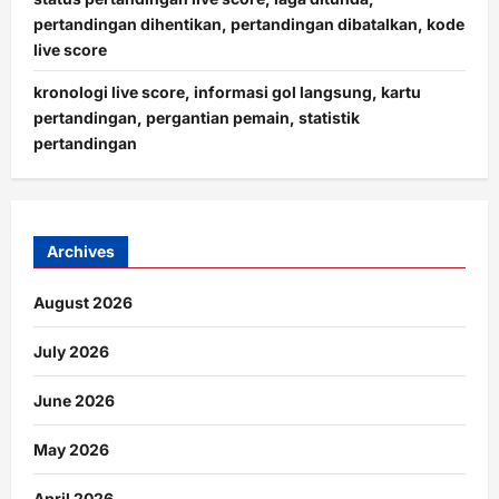
pertandingan dihentikan, pertandingan dibatalkan, kode
live score
kronologi live score, informasi gol langsung, kartu
pertandingan, pergantian pemain, statistik
pertandingan
Archives
August 2026
July 2026
June 2026
May 2026
April 2026