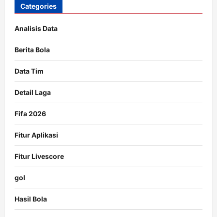
Categories
Analisis Data
Berita Bola
Data Tim
Detail Laga
Fifa 2026
Fitur Aplikasi
Fitur Livescore
gol
Hasil Bola