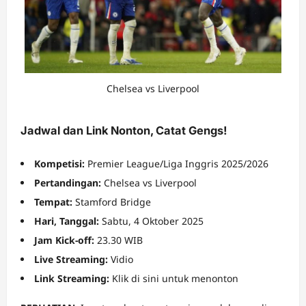
Chelsea vs Liverpool
Jadwal dan Link Nonton, Catat Gengs!
Kompetisi:
Premier League/Liga Inggris 2025/2026
Pertandingan:
Chelsea vs Liverpool
Tempat:
Stamford Bridge
Hari, Tanggal:
Sabtu, 4 Oktober 2025
Jam Kick-off:
23.30 WIB
Live Streaming:
Vidio
Link Streaming:
Klik di sini untuk menonton