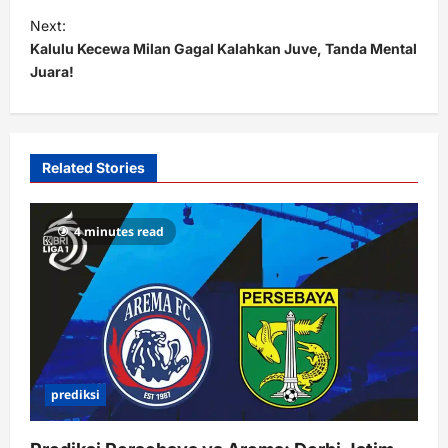
t
Next:
Kalulu Kecewa Milan Gagal Kalahkan Juve, Tanda Mental
n
Juara!
a
v
i
Related Stories
g
a
4 minutes read
t
i
o
n
prediksi