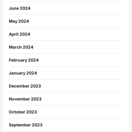
June 2024
May 2024
April 2024
March 2024
February 2024
January 2024
December 2023
November 2023
October 2023
September 2023