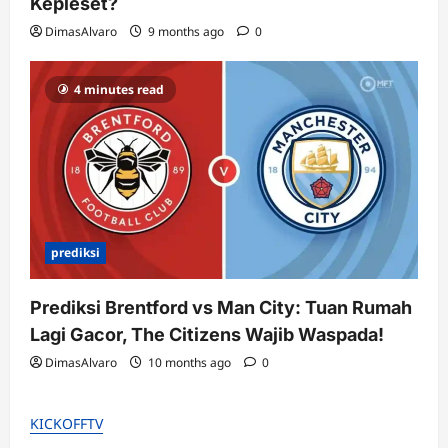
Kepleset?
DimasAlvaro
9 months ago
0
4 minutes read
prediksi
Prediksi Brentford vs Man City: Tuan Rumah
Lagi Gacor, The Citizens Wajib Waspada!
DimasAlvaro
10 months ago
0
KICKOFFTV