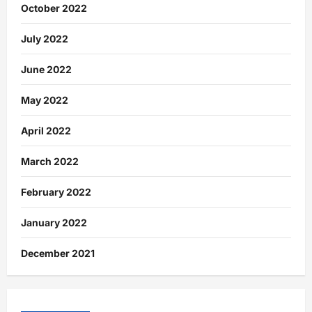
October 2022
July 2022
June 2022
May 2022
April 2022
March 2022
February 2022
January 2022
December 2021