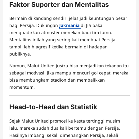
Faktor Suporter dan Mentalitas
Bermain di kandang sendiri jelas jadi keuntungan besar
bagi Persija. Dukungan
Jakmania
di JIS bakal
menghadirkan atmosfer menekan bagi tim tamu.
Mentalitas inilah yang sering kali membuat Persija
tampil lebih agresif ketika bermain di hadapan
publiknya.
Namun, Malut United justru bisa menjadikan tekanan itu
sebagai motivasi. Jika mampu mencuri gol cepat, mereka
bisa membungkam stadion dan membalikkan
momentum.
Head-to-Head dan Statistik
Sejak Malut United promosi ke kasta tertinggi musim
lalu, mereka sudah dua kali bertemu dengan Persija.
Hasilnya imbang: sekali dimenangkan Persija, sekali