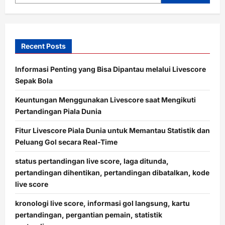
Recent Posts
Informasi Penting yang Bisa Dipantau melalui Livescore
Sepak Bola
Keuntungan Menggunakan Livescore saat Mengikuti
Pertandingan Piala Dunia
Fitur Livescore Piala Dunia untuk Memantau Statistik dan
Peluang Gol secara Real-Time
status pertandingan live score, laga ditunda,
pertandingan dihentikan, pertandingan dibatalkan, kode
live score
kronologi live score, informasi gol langsung, kartu
pertandingan, pergantian pemain, statistik