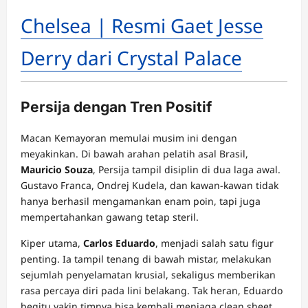
Chelsea | Resmi Gaet Jesse
Derry dari Crystal Palace
Persija dengan Tren Positif
Macan Kemayoran memulai musim ini dengan
meyakinkan. Di bawah arahan pelatih asal Brasil,
Mauricio Souza
, Persija tampil disiplin di dua laga awal.
Gustavo Franca, Ondrej Kudela, dan kawan-kawan tidak
hanya berhasil mengamankan enam poin, tapi juga
mempertahankan gawang tetap steril.
Kiper utama,
Carlos Eduardo
, menjadi salah satu figur
penting. Ia tampil tenang di bawah mistar, melakukan
sejumlah penyelamatan krusial, sekaligus memberikan
rasa percaya diri pada lini belakang. Tak heran, Eduardo
begitu yakin timnya bisa kembali menjaga clean sheet