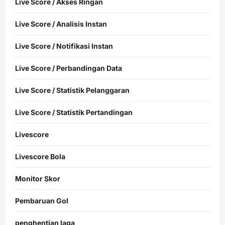
Live Score / Akses Ringan
Live Score / Analisis Instan
Live Score / Notifikasi Instan
Live Score / Perbandingan Data
Live Score / Statistik Pelanggaran
Live Score / Statistik Pertandingan
Livescore
Livescore Bola
Monitor Skor
Pembaruan Gol
penghentian laga