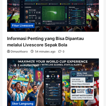
Fitur Livescore
Informasi Penting yang Bisa Dipantau
melalui Livescore Sepak Bola
DimasAlvaro
54 minutes ago
0
3 minutes read
Skor Langsung