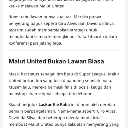
ketika melawan Malut United.
“Kami tahu lawan punya kualitas. Mereka punya
penyerang bagus seperti Ciro Alves dan David da Silva,
tapi tim sudah mempersiapkan strategi untuk
menghadapi semua kemungkinan,” kata Eduardo dalam
konferensi pers jelang laga.
Malut United Bukan Lawan Biasa
Meski berstatus sebagai tim baru di Super League, Malut
United bukan tim yang bisa dipandang sebelah mata.
Musim lalu, mereka berhasil finis di posisi ketiga dan
menyingkirkan stigma sebagai tim debutan.
Skuad berjuluk
Laskar Kie Raha
ini dihuni oleh deretan
pemain berpengalaman. Nama-nama seperti Ciro Alves,
David da Silva, dan beberapa talenta muda lokal
membuat Malut United punya kekuatan menyerang yang