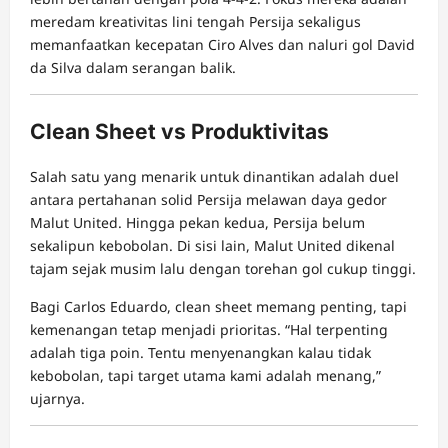
meredam kreativitas lini tengah Persija sekaligus
memanfaatkan kecepatan Ciro Alves dan naluri gol David
da Silva dalam serangan balik.
Clean Sheet vs Produktivitas
Salah satu yang menarik untuk dinantikan adalah duel
antara pertahanan solid Persija melawan daya gedor
Malut United. Hingga pekan kedua, Persija belum
sekalipun kebobolan. Di sisi lain, Malut United dikenal
tajam sejak musim lalu dengan torehan gol cukup tinggi.
Bagi Carlos Eduardo, clean sheet memang penting, tapi
kemenangan tetap menjadi prioritas. “Hal terpenting
adalah tiga poin. Tentu menyenangkan kalau tidak
kebobolan, tapi target utama kami adalah menang,”
ujarnya.