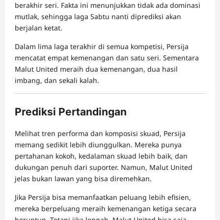
berakhir seri. Fakta ini menunjukkan tidak ada dominasi
mutlak, sehingga laga Sabtu nanti diprediksi akan
berjalan ketat.
Dalam lima laga terakhir di semua kompetisi, Persija
mencatat empat kemenangan dan satu seri. Sementara
Malut United meraih dua kemenangan, dua hasil
imbang, dan sekali kalah.
Prediksi Pertandingan
Melihat tren performa dan komposisi skuad, Persija
memang sedikit lebih diunggulkan. Mereka punya
pertahanan kokoh, kedalaman skuad lebih baik, dan
dukungan penuh dari suporter. Namun, Malut United
jelas bukan lawan yang bisa diremehkan.
Jika Persija bisa memanfaatkan peluang lebih efisien,
mereka berpeluang meraih kemenangan ketiga secara
beruntun. Tetapi jika lengah, Malut United bisa saja