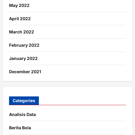
May 2022
April 2022
March 2022
February 2022
January 2022
December 2021
Categories
Analisis Data
Berita Bola