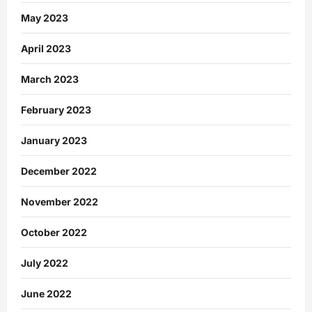
May 2023
April 2023
March 2023
February 2023
January 2023
December 2022
November 2022
October 2022
July 2022
June 2022