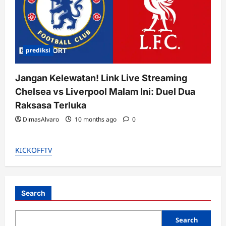
prediksi
Jangan Kelewatan! Link Live Streaming
Chelsea vs Liverpool Malam Ini: Duel Dua
Raksasa Terluka
DimasAlvaro
10 months ago
0
KICKOFFTV
Search
Search