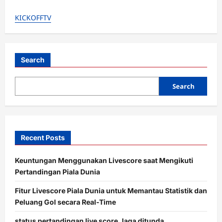
i
KICKOFFTV
g
a
t
Search
i
o
Search
n
Recent Posts
Keuntungan Menggunakan Livescore saat Mengikuti
Pertandingan Piala Dunia
Fitur Livescore Piala Dunia untuk Memantau Statistik dan
Peluang Gol secara Real-Time
status pertandingan live score, laga ditunda,