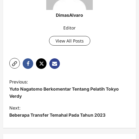
DimasAlvaro
Editor
View All Posts
P
Previous:
o
Yuto Nagatomo Berkomentar Tentang Pelatih Tokyo
s
Verdy
t
Next:
Beberapa Transfer Temahal Pada Tahun 2023
n
a
v