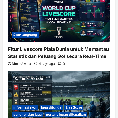
Skor Langsung
Fitur Livescore Piala Dunia untuk Memantau
Statistik dan Peluang Gol secara Real-Time
DimasAlvaro
4 days ago
0
3 minutes read
informasi skor
laga ditunda
Live Score
penghentian laga
pertandingan dibatalkan