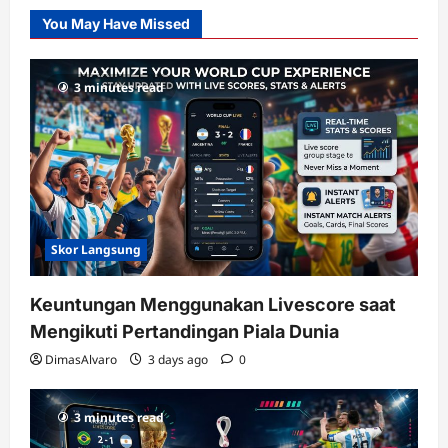
Slot
You May Have Missed
Gacor
dengan
RTP
3 minutes read
terupdate
Skor Langsung
Keuntungan Menggunakan Livescore saat
Mengikuti Pertandingan Piala Dunia
DimasAlvaro
3 days ago
0
3 minutes read