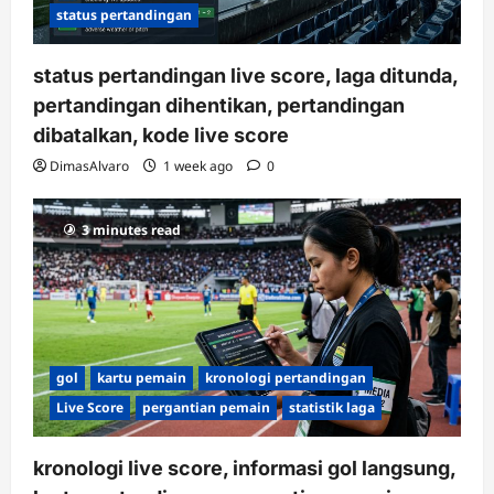
status pertandingan
status pertandingan live score, laga ditunda,
pertandingan dihentikan, pertandingan
dibatalkan, kode live score
DimasAlvaro
1 week ago
0
3 minutes read
gol
kartu pemain
kronologi pertandingan
Live Score
pergantian pemain
statistik laga
kronologi live score, informasi gol langsung,