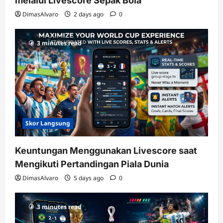
melalui Livescore Sepak Bola
DimasAlvaro
2 days ago
0
3 minutes read
Skor Langsung
Keuntungan Menggunakan Livescore saat
Mengikuti Pertandingan Piala Dunia
DimasAlvaro
5 days ago
0
3 minutes read