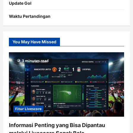
Update Gol
Waktu Pertandingan
Citislots
Pusatnya
Slot
You May Have Missed
Gacor
dengan
RTP
3 minutes read
terupdate
Fitur Livescore
Informasi Penting yang Bisa Dipantau