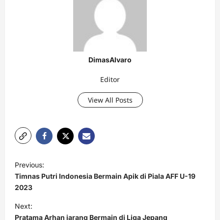
DimasAlvaro
Editor
View All Posts
P
Previous:
o
Timnas Putri Indonesia Bermain Apik di Piala AFF U-19
s
2023
t
Next:
Pratama Arhan jarang Bermain di Liga Jepang
n