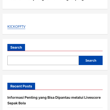
a
v
i
KICKOFFTV
g
a
t
Search
i
o
Search
n
Recent Posts
Informasi Penting yang Bisa Dipantau melalui Livescore
Sepak Bola