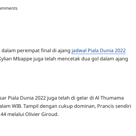
comments
e dalam perempat final di ajang
jadwal Piala Dunia 2022
 Kylian Mbappe juga telah mencetak dua gol dalam ajang
ar Piala Dunia 2022 juga telah di gelar di Al Thumama
lam WIB. Tampil dengan cukup dominan, Prancis sendiri
4 melalui Olivier Giroud.