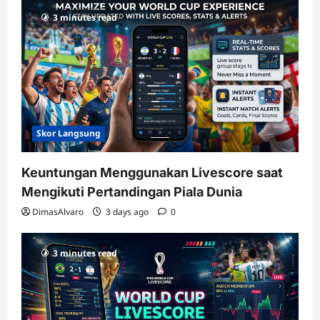
3 minutes read
Skor Langsung
Keuntungan Menggunakan Livescore saat
Mengikuti Pertandingan Piala Dunia
DimasAlvaro
3 days ago
0
3 minutes read