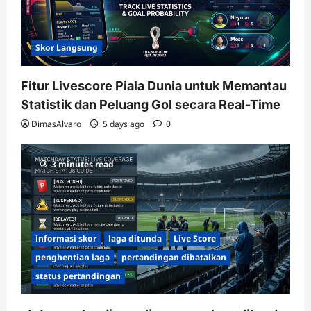
Skor Langsung
Fitur Livescore Piala Dunia untuk Memantau
Statistik dan Peluang Gol secara Real-Time
DimasAlvaro
5 days ago
0
3 minutes read
informasi skor
laga ditunda
Live Score
penghentian laga
pertandingan dibatalkan
status pertandingan