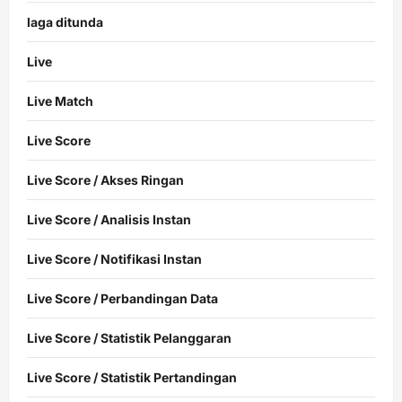
laga ditunda
Live
Live Match
Live Score
Live Score / Akses Ringan
Live Score / Analisis Instan
Live Score / Notifikasi Instan
Live Score / Perbandingan Data
Live Score / Statistik Pelanggaran
Live Score / Statistik Pertandingan