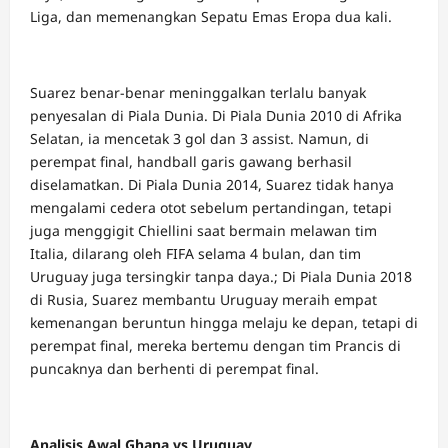
Liga, dan memenangkan Sepatu Emas Eropa dua kali.
Suarez benar-benar meninggalkan terlalu banyak
penyesalan di Piala Dunia. Di Piala Dunia 2010 di Afrika
Selatan, ia mencetak 3 gol dan 3 assist. Namun, di
perempat final, handball garis gawang berhasil
diselamatkan. Di Piala Dunia 2014, Suarez tidak hanya
mengalami cedera otot sebelum pertandingan, tetapi
juga menggigit Chiellini saat bermain melawan tim
Italia, dilarang oleh FIFA selama 4 bulan, dan tim
Uruguay juga tersingkir tanpa daya.; Di Piala Dunia 2018
di Rusia, Suarez membantu Uruguay meraih empat
kemenangan beruntun hingga melaju ke depan, tetapi di
perempat final, mereka bertemu dengan tim Prancis di
puncaknya dan berhenti di perempat final.
Analisis Awal Ghana vs Uruguay