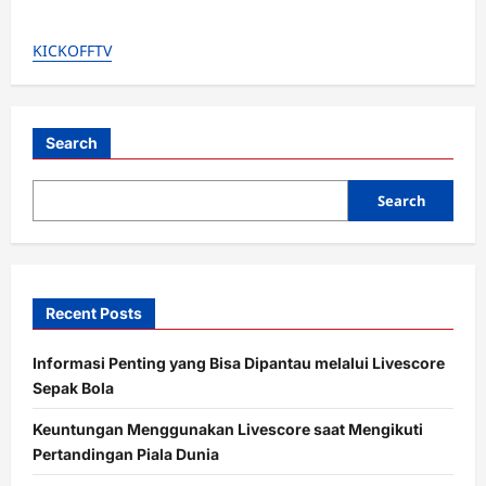
i
g
KICKOFFTV
a
t
i
Search
o
Search
n
Recent Posts
Informasi Penting yang Bisa Dipantau melalui Livescore
Sepak Bola
Keuntungan Menggunakan Livescore saat Mengikuti
Pertandingan Piala Dunia