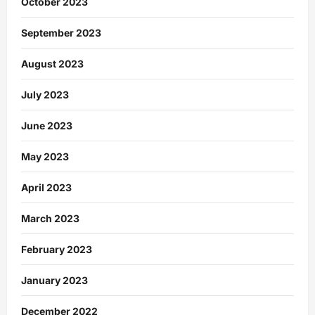
October 2023
September 2023
August 2023
July 2023
June 2023
May 2023
April 2023
March 2023
February 2023
January 2023
December 2022