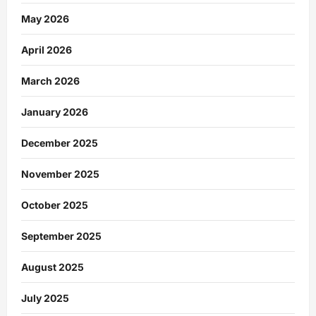
May 2026
April 2026
March 2026
January 2026
December 2025
November 2025
October 2025
September 2025
August 2025
July 2025