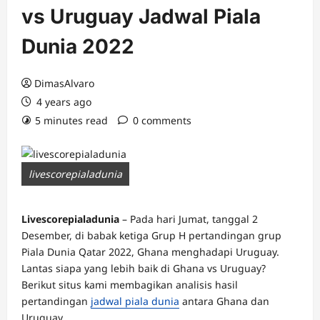
vs Uruguay Jadwal Piala
Dunia 2022
DimasAlvaro
4 years ago
5 minutes read
0 comments
livescorepialadunia
Livescorepialadunia
– Pada hari Jumat, tanggal 2
Desember, di babak ketiga Grup H pertandingan grup
Piala Dunia Qatar 2022, Ghana menghadapi Uruguay.
Lantas siapa yang lebih baik di Ghana vs Uruguay?
Berikut situs kami membagikan analisis hasil
pertandingan
jadwal piala dunia
antara Ghana dan
Uruguay.