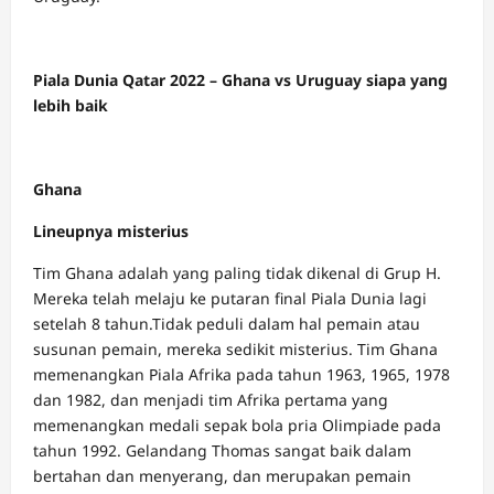
Piala Dunia Qatar 2022 – Ghana vs Uruguay siapa yang
lebih baik
Ghana
Lineupnya misterius
Tim Ghana adalah yang paling tidak dikenal di Grup H.
Mereka telah melaju ke putaran final Piala Dunia lagi
setelah 8 tahun.Tidak peduli dalam hal pemain atau
susunan pemain, mereka sedikit misterius. Tim Ghana
memenangkan Piala Afrika pada tahun 1963, 1965, 1978
dan 1982, dan menjadi tim Afrika pertama yang
memenangkan medali sepak bola pria Olimpiade pada
tahun 1992. Gelandang Thomas sangat baik dalam
bertahan dan menyerang, dan merupakan pemain