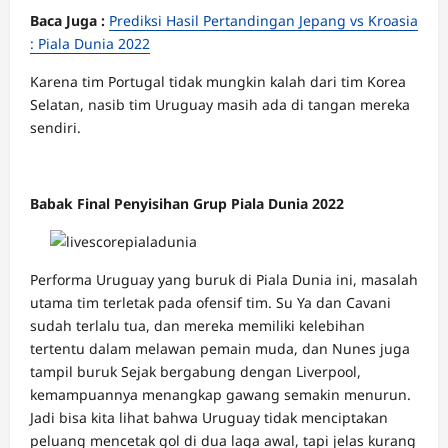
Baca Juga :
Prediksi Hasil Pertandingan Jepang vs Kroasia
: Piala Dunia 2022
Karena tim Portugal tidak mungkin kalah dari tim Korea
Selatan, nasib tim Uruguay masih ada di tangan mereka
sendiri.
Babak Final Penyisihan Grup Piala Dunia 2022
Performa Uruguay yang buruk di Piala Dunia ini, masalah
utama tim terletak pada ofensif tim. Su Ya dan Cavani
sudah terlalu tua, dan mereka memiliki kelebihan
tertentu dalam melawan pemain muda, dan Nunes juga
tampil buruk Sejak bergabung dengan Liverpool,
kemampuannya menangkap gawang semakin menurun.
Jadi bisa kita lihat bahwa Uruguay tidak menciptakan
peluang mencetak gol di dua laga awal, tapi jelas kurang