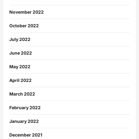
November 2022
October 2022
July 2022
June 2022
May 2022
April 2022
March 2022
February 2022
January 2022
December 2021