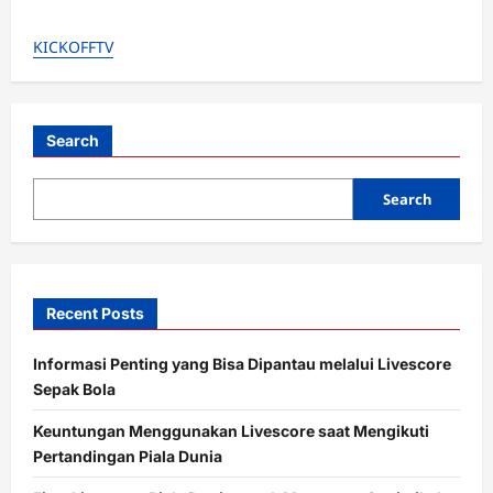
g
a
KICKOFFTV
t
i
Search
o
n
Search
Recent Posts
Informasi Penting yang Bisa Dipantau melalui Livescore
Sepak Bola
Keuntungan Menggunakan Livescore saat Mengikuti
Pertandingan Piala Dunia