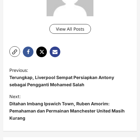
View All Posts
P
Previous:
o
Terungkap, Liverpool Sempat Persiapkan Antony
s
sebagai Pengganti Mohamed Salah
t
Next:
Ditahan Imbang Ipswich Town, Ruben Amorim:
n
Pemahaman dan Permainan Manchester United Masih
a
Kurang
v
i