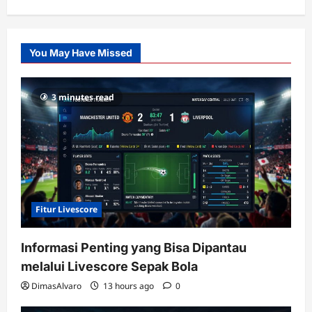
Citislots
Pusatnya
Slot
You May Have Missed
Gacor
dengan
RTP
3 minutes read
terupdate
Fitur Livescore
Informasi Penting yang Bisa Dipantau
melalui Livescore Sepak Bola
DimasAlvaro
13 hours ago
0