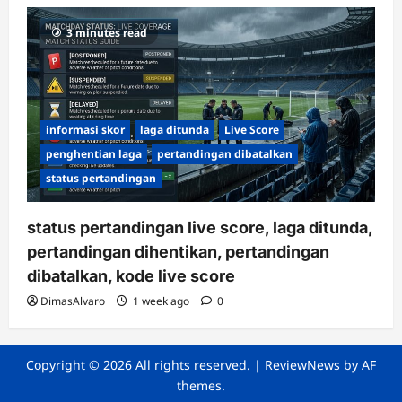
3 minutes read
informasi skor
laga ditunda
Live Score
penghentian laga
pertandingan dibatalkan
status pertandingan
status pertandingan live score, laga ditunda,
pertandingan dihentikan, pertandingan
dibatalkan, kode live score
DimasAlvaro
1 week ago
0
Copyright © 2026 All rights reserved.
|
ReviewNews
by AF
themes.