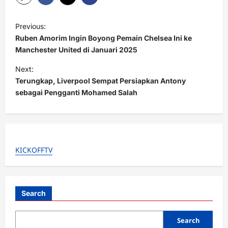
P
Previous:
o
Ruben Amorim Ingin Boyong Pemain Chelsea Ini ke
s
Manchester United di Januari 2025
t
Next:
Terungkap, Liverpool Sempat Persiapkan Antony
n
sebagai Pengganti Mohamed Salah
a
v
i
g
KICKOFFTV
a
t
i
Search
o
Search
n