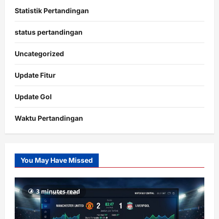
Statistik Pertandingan
status pertandingan
Uncategorized
Update Fitur
Update Gol
Waktu Pertandingan
Citislots
Pusatnya
Slot
You May Have Missed
Gacor
dengan
RTP
3 minutes read
terupdate