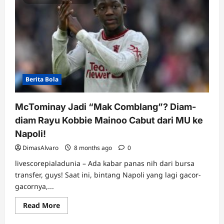
Berita Bola
McTominay Jadi “Mak Comblang”? Diam-
diam Rayu Kobbie Mainoo Cabut dari MU ke
Napoli!
DimasAlvaro
8 months ago
0
livescorepialadunia – Ada kabar panas nih dari bursa
transfer, guys! Saat ini, bintang Napoli yang lagi gacor-
gacornya,...
Read
Read More
more
about