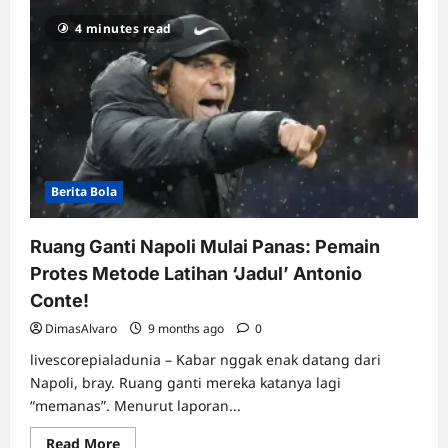
McTominay
Jadi
4 minutes read
“Mak
Comblang”?
Diam-
diam
Rayu
Kobbie
Mainoo
Cabut
dari
MU
ke
Napoli!
Berita Bola
Ruang Ganti Napoli Mulai Panas: Pemain
Protes Metode Latihan ‘Jadul’ Antonio
Conte!
DimasAlvaro
9 months ago
0
livescorepialadunia – Kabar nggak enak datang dari
Napoli, bray. Ruang ganti mereka katanya lagi
“memanas”. Menurut laporan...
Read
Read More