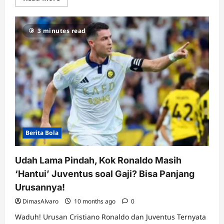
more
about
Ruang
Ganti
3 minutes read
Napoli
Mulai
Panas:
Pemain
Protes
Metode
Latihan
‘Jadul’
Antonio
Conte!
Berita Bola
Udah Lama Pindah, Kok Ronaldo Masih
‘Hantui’ Juventus soal Gaji? Bisa Panjang
Urusannya!
DimasAlvaro
10 months ago
0
Waduh! Urusan Cristiano Ronaldo dan Juventus Ternyata