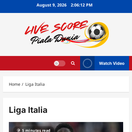
Skip
August 9, 2026
2:06:13 PM
to
content
Watch Video
Home
Liga Italia
Liga Italia
5 minutes read