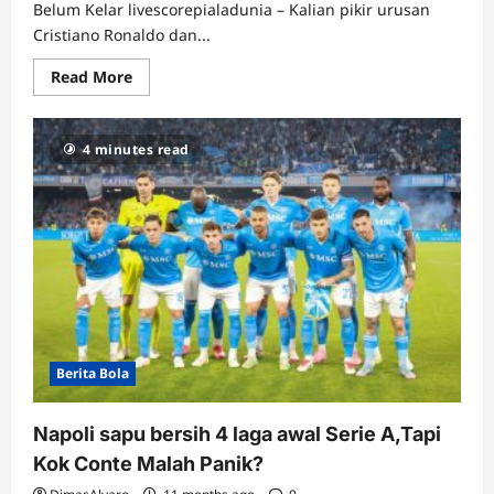
Belum Kelar livescorepialadunia – Kalian pikir urusan
Cristiano Ronaldo dan...
Read
Read More
more
about
Udah
Lama
4 minutes read
Pindah,
Kok
Ronaldo
Masih
‘Hantui’
Juventus
soal
Gaji?
Bisa
Panjang
Urusannya!
Berita Bola
Napoli sapu bersih 4 laga awal Serie A,Tapi
Kok Conte Malah Panik?