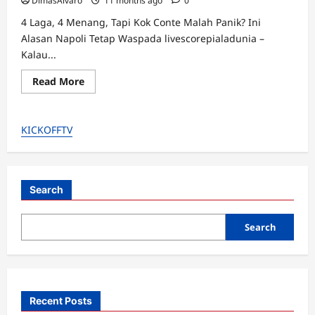
DimasAlvaro
11 months ago
0
4 Laga, 4 Menang, Tapi Kok Conte Malah Panik? Ini
Alasan Napoli Tetap Waspada livescorepialadunia –
Kalau...
Read
Read More
more
about
Napoli
sapu
KICKOFFTV
bersih
4
laga
awal
Serie
A,Tapi
Kok
Search
Conte
Malah
Panik?
Search
Recent Posts