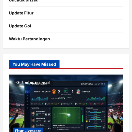
Update Fitur
Update Gol
Waktu Pertandingan
Citislots
Pusatnya
Slot
You May Have Missed
Gacor
dengan
RTP
3 minutes read
terupdate
Fitur Livescore