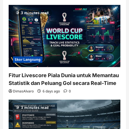
3 minutes read
Skor Langsung
Fitur Livescore Piala Dunia untuk Memantau
Statistik dan Peluang Gol secara Real-Time
DimasAlvaro
6 days ago
0
3 minutes read