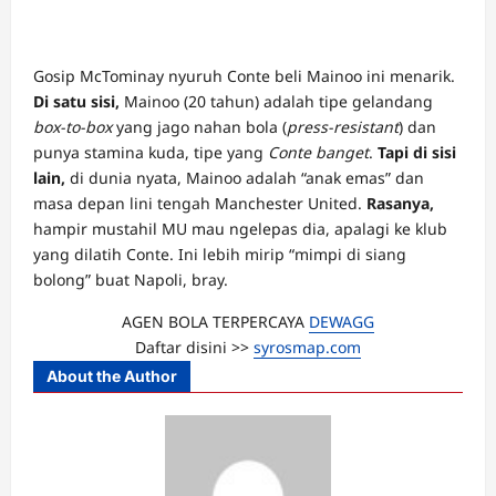
Gosip McTominay nyuruh Conte beli Mainoo ini menarik.
Di satu sisi,
Mainoo (20 tahun) adalah tipe gelandang
box-to-box
yang jago nahan bola (
press-resistant
) dan
punya stamina kuda, tipe yang
Conte banget
.
Tapi di sisi
lain,
di dunia nyata, Mainoo adalah “anak emas” dan
masa depan lini tengah Manchester United.
Rasanya,
hampir mustahil MU mau ngelepas dia, apalagi ke klub
yang dilatih Conte. Ini lebih mirip “mimpi di siang
bolong” buat Napoli, bray.
AGEN BOLA TERPERCAYA
DEWAGG
Daftar disini >>
syrosmap.com
About the Author