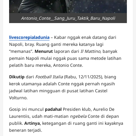
Antonio_Conte__Sang_Juru_Taktik_Baru_Napoli
livescorepialadunia
– Kabar nggak enak datang dari
Napoli, bray. Ruang ganti mereka katanya lagi
“memanas”.
Menurut
laporan dari
Il Mattino
, banyak
pemain Napoli mulai nggak puas sama metode latihan
pelatih baru mereka, Antonio Conte.
Dikutip
dari
Football Italia
(Rabu, 12/11/2025), biang
kerok utamanya adalah Conte nggak pernah ngasih
jadwal latihan mingguan di pusat latihan Castel
Volturno.
Gosip ini muncul
padahal
Presiden klub, Aurelio De
Laurentiis, udah mati-matian
ngebela
Conte di depan
publik.
Artinya,
ketegangan di ruang ganti ini kayaknya
beneran terjadi.