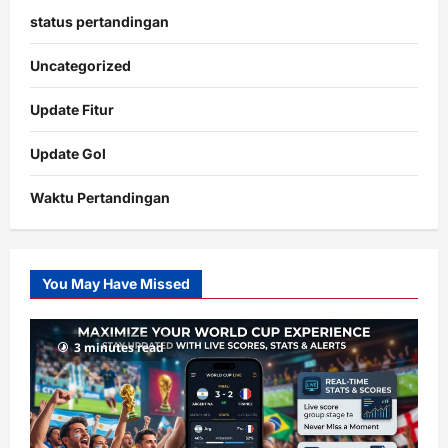
status pertandingan
Uncategorized
Update Fitur
Update Gol
Waktu Pertandingan
Citislots
Pusatnya
Slot
You May Have Missed
Gacor
dengan
RTP
3 minutes read
terupdate