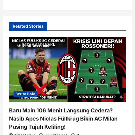
a
v
i
Related Stories
g
a
5 minutes read
t
i
o
n
Berita Bola
Baru Main 106 Menit Langsung Cedera?
Nasib Apes Niclas Füllkrug Bikin AC Milan
Pusing Tujuh Keliling!