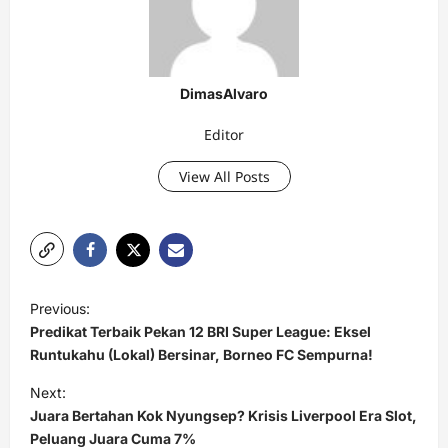
DimasAlvaro
Editor
View All Posts
P
Previous:
o
Predikat Terbaik Pekan 12 BRI Super League: Eksel
s
Runtukahu (Lokal) Bersinar, Borneo FC Sempurna!
t
Next:
Juara Bertahan Kok Nyungsep? Krisis Liverpool Era Slot,
n
Peluang Juara Cuma 7%