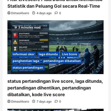
Statistik dan Peluang Gol secara Real-Time
DimasAlvaro
4 days ago
0
3 minutes read
informasi skor
laga ditunda
Live Score
penghentian laga
pertandingan dibatalkan
status pertandingan
status pertandingan live score, laga ditunda,
pertandingan dihentikan, pertandingan
dibatalkan, kode live score
DimasAlvaro
7 days ago
0