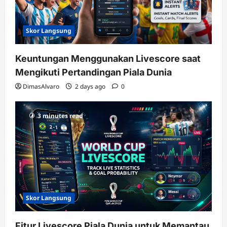
Skor Langsung
Keuntungan Menggunakan Livescore saat
Mengikuti Pertandingan Piala Dunia
DimasAlvaro
2 days ago
0
3 minutes read
Skor Langsung
Fitur Livescore Piala Dunia untuk Memantau