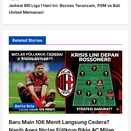
Jadwal BRI Liga 1 Hari Ini: Borneo Terancam, PSM vs Bali
n
United Memanas!
a
v
i
Related Stories
g
a
5 minutes read
t
i
o
n
Berita Bola
Baru Main 106 Menit Langsung Cedera?
Nasib Apes Niclas Füllkrug Bikin AC Milan