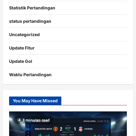
Statistik Pertandingan
status pertandingan
Uncategorized
Update Fitur
Update Gol
Waktu Pertandingan
Citislots
Pusatnya
Slot
You May Have Missed
Gacor
dengan
RTP
3 minutes read
terupdate