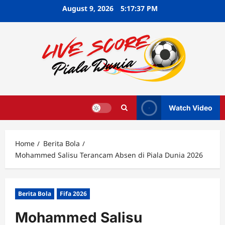
Skip
August 9, 2026
5:17:38 PM
to
content
Watch Video
Home
Berita Bola
Mohammed Salisu Terancam Absen di Piala Dunia 2026
Berita Bola
Fifa 2026
Mohammed Salisu