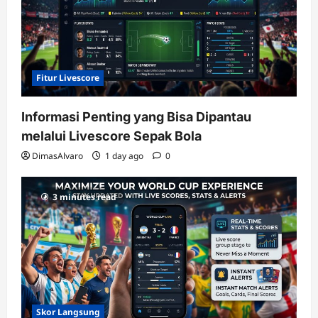
Fitur Livescore
Informasi Penting yang Bisa Dipantau
melalui Livescore Sepak Bola
DimasAlvaro
1 day ago
0
3 minutes read
Skor Langsung