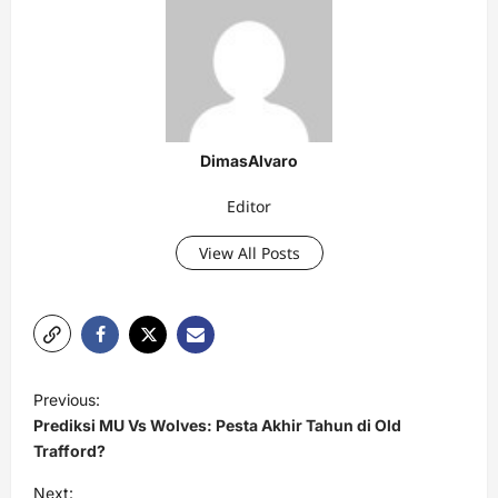
DimasAlvaro
Editor
View All Posts
P
Previous:
o
Prediksi MU Vs Wolves: Pesta Akhir Tahun di Old
s
Trafford?
t
Next: