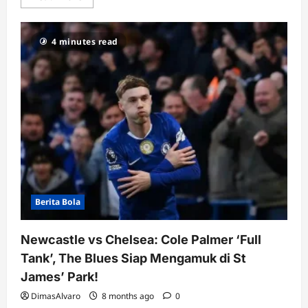
more
about
Nyesel
Abis!
4 minutes read
Juan
Sebastian
Veron
Curhat
Blak-
blakan
Soal
“Blunder”
Cabut
dari
MU
ke
Chelsea
Berita Bola
Newcastle vs Chelsea: Cole Palmer ‘Full
Tank’, The Blues Siap Mengamuk di St
James’ Park!
DimasAlvaro
8 months ago
0