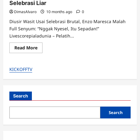
Selebrasi Liar
DimasAlvaro
10 months ago
0
Diusir Wasit Usai Selebrasi Brutal, Enzo Maresca Malah
Full Senyum: “Nggak Nyesel, Itu Sepadan!”
Livescorepialadunia – Pelatih...
Read
Read More
more
about
Enzo
Maresca
KICKOFFTV
Diusir
Wasit
Gara-
gara
Selebrasi
Liar
Search
Search