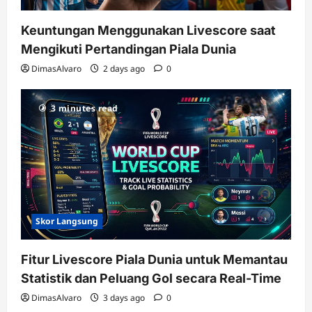
Keuntungan Menggunakan Livescore saat
Mengikuti Pertandingan Piala Dunia
DimasAlvaro
2 days ago
0
3 minutes read
Skor Langsung
Fitur Livescore Piala Dunia untuk Memantau
Statistik dan Peluang Gol secara Real-Time
DimasAlvaro
3 days ago
0