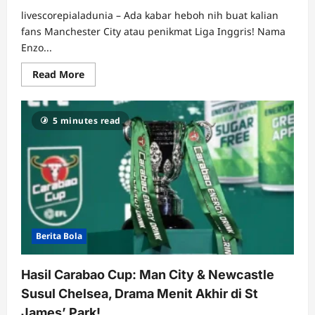
livescorepialadunia – Ada kabar heboh nih buat kalian
fans Manchester City atau penikmat Liga Inggris! Nama
Enzo...
Read
Read More
more
about
Siap-
siap
5 minutes read
Bye
Pep?
Enzo
Maresca
Masuk
Radar
City
Buat
Jadi
Penerus
Takhta!
Berita Bola
Hasil Carabao Cup: Man City & Newcastle
Susul Chelsea, Drama Menit Akhir di St
James’ Park!