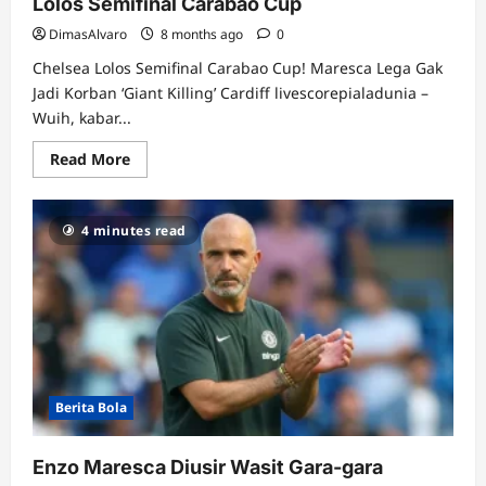
Lolos Semifinal Carabao Cup
DimasAlvaro
8 months ago
0
Chelsea Lolos Semifinal Carabao Cup! Maresca Lega Gak
Jadi Korban ‘Giant Killing’ Cardiff livescorepialadunia –
Wuih, kabar...
Read
Read More
more
about
Chelsea
Sikat
4 minutes read
Cardiff
3-
1:
Maresca
Lega
Lolos
Semifinal
Carabao
Cup
Berita Bola
Enzo Maresca Diusir Wasit Gara-gara