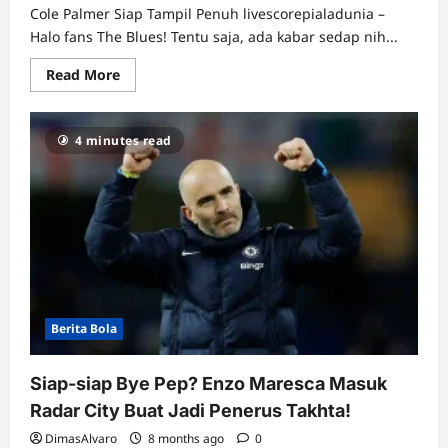
Cole Palmer Siap Tampil Penuh livescorepialadunia –
Halo fans The Blues! Tentu saja, ada kabar sedap nih...
Read
Read More
more
about
Newcastle
vs
4 minutes read
Chelsea:
Cole
Palmer
‘Full
Tank’,
The
Blues
Siap
Mengamuk
di
St
James’
Park!
Berita Bola
Siap-siap Bye Pep? Enzo Maresca Masuk
Radar City Buat Jadi Penerus Takhta!
DimasAlvaro
8 months ago
0