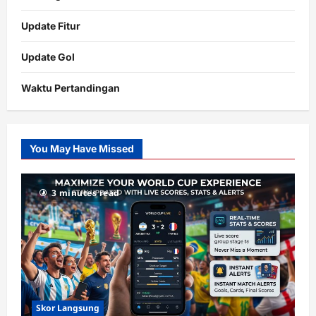
Update Fitur
Update Gol
Waktu Pertandingan
Citislots
Pusatnya
Slot
You May Have Missed
Gacor
dengan
RTP
3 minutes read
terupdate
Skor Langsung