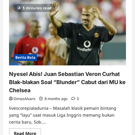
Hasil
Liga
5 minutes read
Inggris
Pekan
18:
Trio
Arsenal,
City,
&
Liverpool
Kompak
Menang
Tipis,
Chelsea
Berita Bola
Malah
Nyungsep!
Nyesel Abis! Juan Sebastian Veron Curhat
Blak-blakan Soal “Blunder” Cabut dari MU ke
Chelsea
DimasAlvaro
8 months ago
0
livescorepialadunia – Masalah klasik pemain bintang
yang “layu” saat masuk Liga Inggris memang bukan
cerita baru, Sob....
Read
Read More