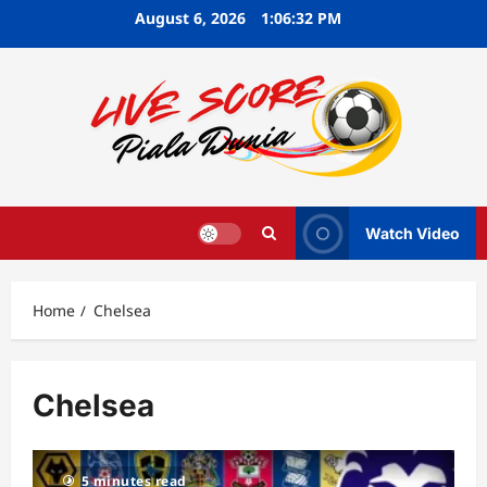
Skip
August 6, 2026
1:06:33 PM
to
content
Watch Video
Home
Chelsea
Chelsea
5 minutes read