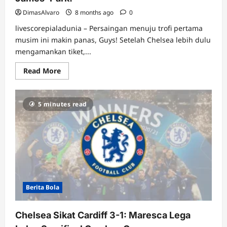
DimasAlvaro
8 months ago
0
livescorepialadunia – Persaingan menuju trofi pertama
musim ini makin panas, Guys! Setelah Chelsea lebih dulu
mengamankan tiket,...
Read
Read More
more
about
Hasil
Carabao
5 minutes read
Cup:
Man
City
&
Newcastle
Susul
Chelsea,
Drama
Menit
Akhir
di
St
Berita Bola
James’
Park!
Chelsea Sikat Cardiff 3-1: Maresca Lega