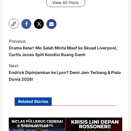
View All Posts
P
Previous:
o
Drama Kelar! Mo Salah Minta Maaf ke Skuad Liverpool,
s
Curtis Jones Spill Kondisi Ruang Ganti
t
Next:
Endrick Dipinjamkan ke Lyon? Demi Jam Terbang & Piala
n
Dunia 2026!
a
v
i
Related Stories
g
a
5 minutes read
t