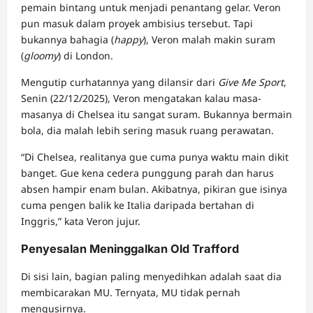
pemain bintang untuk menjadi penantang gelar. Veron
pun masuk dalam proyek ambisius tersebut. Tapi
bukannya bahagia (
happy
), Veron malah makin suram
(
gloomy
) di London.
Mengutip curhatannya yang dilansir dari
Give Me Sport
,
Senin (22/12/2025), Veron mengatakan kalau masa-
masanya di Chelsea itu sangat suram. Bukannya bermain
bola, dia malah lebih sering masuk ruang perawatan.
“Di Chelsea, realitanya gue cuma punya waktu main dikit
banget. Gue kena cedera punggung parah dan harus
absen hampir enam bulan. Akibatnya, pikiran gue isinya
cuma pengen balik ke Italia daripada bertahan di
Inggris,” kata Veron jujur.
Penyesalan Meninggalkan Old Trafford
Di sisi lain, bagian paling menyedihkan adalah saat dia
membicarakan MU. Ternyata, MU tidak pernah
mengusirnya.