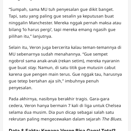
“Sumpah, sama MU tuh penyesalan gue dikit banget.
Tapi, satu yang paling gue sesalin ya keputusan buat
ninggalin Manchester. Mereka nggak pernah maksa atau
bilang ‘lo harus pergi’, tapi mereka emang ngasih gue
pilihan itu,” lanjutnya.
Selain itu, Veron juga bercerita kalau teman-temannya di
MU sebenarnya sudah menahannya. “Gue sempet
ngobrol sama anak-anak (rekan setim), mereka nyaranin
gue buat
stay
. Namun, di satu titik gue mutusin cabut
karena gue pengen main terus. Gue nggak tau, harusnya
gue tetep bertahan aja sih,” imbuhnya penuh
penyesalan.
Pada akhirnya, nasibnya berakhir tragis. Gara-gara
cedera, Veron hanya bermain 7 kali di liga untuk Chelsea
selama dua musim. Dia pun dicap sebagai salah satu
rekrutan paling mengecewakan dalam sejarah
The Blues
.
Data & Fakta: Kenapa Veron Bisa Gagal Total?