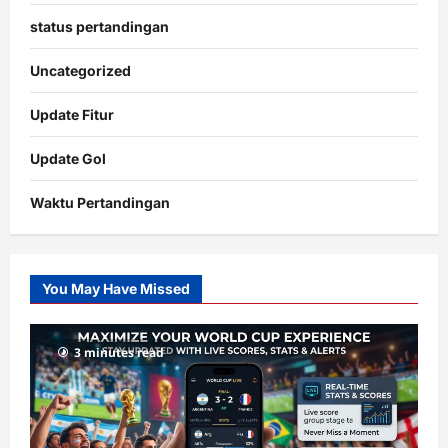
status pertandingan
Uncategorized
Update Fitur
Update Gol
Waktu Pertandingan
Citislots
Pusatnya
Slot
You May Have Missed
Gacor
dengan
RTP
3 minutes read
terupdate