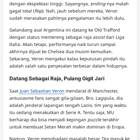
dengan ekspektasi tinggi. Sayangnya,
ending
-nya malah
gagal total (
flop
). Nah, jauh sebelum mereka, Veron
sudah merasakan pahitnya pengalaman itu lebih dulu.
Gelandang asal Argentina ini datang ke Old Trafford
dengan status mentereng sebagai raja
assist
dari Liga
Italia. Akan tetapi, performanya naik turun sampai
akhirnya dijual ke Chelsea dua musim kemudian.
Sekarang, Veron mengakui kalau keputusan pindah itu
adalah salah satu penyesalan terbesar dalam hidupnya.
Datang Sebagai Raja, Pulang Gigit Jari
Saat
Juan Sebastian Veron
mendarat di Manchester,
antusiasme fans sangat gila-gilaan, Bro. Lagipula, dia
adalah jenderal lapangan tengah Lazio, tim yang waktu
itu sedang menakutkan di Serie A. Tentu saja, MU
berharap dia bisa menjadi kepingan
puzzle
terakhir
untuk membuat Setan Merah makin dominan di Eropa.
Namun, Veron menghadapi masalah besar. Dia masuk ke