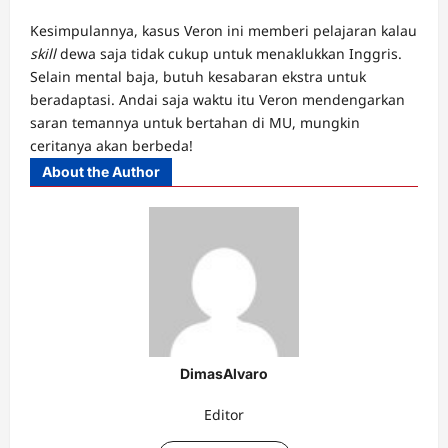
Kesimpulannya, kasus Veron ini memberi pelajaran kalau
skill
dewa saja tidak cukup untuk menaklukkan Inggris.
Selain mental baja, butuh kesabaran ekstra untuk
beradaptasi. Andai saja waktu itu Veron mendengarkan
saran temannya untuk bertahan di MU, mungkin
ceritanya akan berbeda!
Adobet88
Naga303
About the Author
Taruhan
Bola
Online,
Mix
Parlay
&
Prediksi
Akurat
DimasAlvaro
Editor