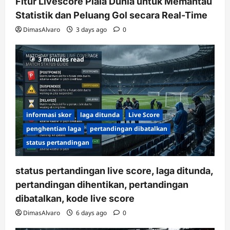
Fitur Livescore Piala Dunia untuk Memantau
Statistik dan Peluang Gol secara Real-Time
DimasAlvaro
3 days ago
0
3 minutes read
informasi skor
laga ditunda
Live Score
penghentian laga
pertandingan dibatalkan
status pertandingan
status pertandingan live score, laga ditunda,
pertandingan dihentikan, pertandingan
dibatalkan, kode live score
DimasAlvaro
6 days ago
0