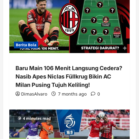
i
o
n
Berita Bola
Baru Main 106 Menit Langsung Cedera?
Nasib Apes Niclas Füllkrug Bikin AC
Milan Pusing Tujuh Keliling!
DimasAlvaro
7 months ago
0
4 minutes read