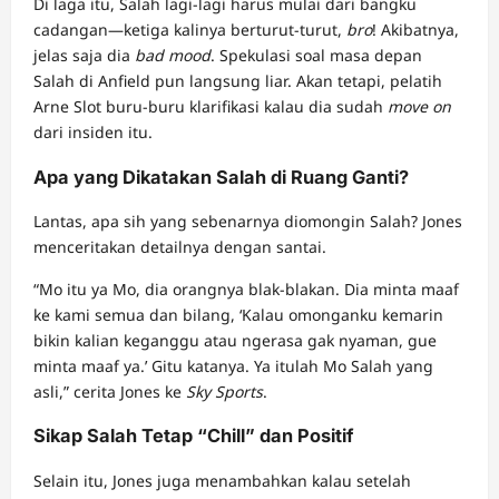
Di laga itu, Salah lagi-lagi harus mulai dari bangku
cadangan—ketiga kalinya berturut-turut,
bro
! Akibatnya,
jelas saja dia
bad mood
. Spekulasi soal masa depan
Salah di Anfield pun langsung liar. Akan tetapi, pelatih
Arne Slot buru-buru klarifikasi kalau dia sudah
move on
dari insiden itu.
Apa yang Dikatakan Salah di Ruang Ganti?
Lantas, apa sih yang sebenarnya diomongin Salah? Jones
menceritakan detailnya dengan santai.
“Mo itu ya Mo, dia orangnya blak-blakan. Dia minta maaf
ke kami semua dan bilang, ‘Kalau omonganku kemarin
bikin kalian keganggu atau ngerasa gak nyaman, gue
minta maaf ya.’ Gitu katanya. Ya itulah Mo Salah yang
asli,” cerita Jones ke
Sky Sports
.
Sikap Salah Tetap “Chill” dan Positif
Selain itu, Jones juga menambahkan kalau setelah