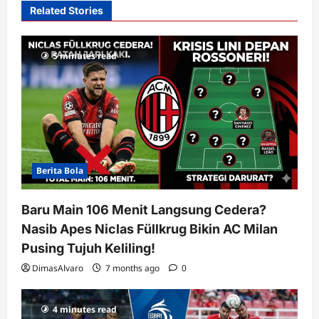
Related Stories
g
a
5 minutes read
t
i
o
n
Berita Bola
Baru Main 106 Menit Langsung Cedera?
Nasib Apes Niclas Füllkrug Bikin AC Milan
Pusing Tujuh Keliling!
DimasAlvaro
7 months ago
0
4 minutes read