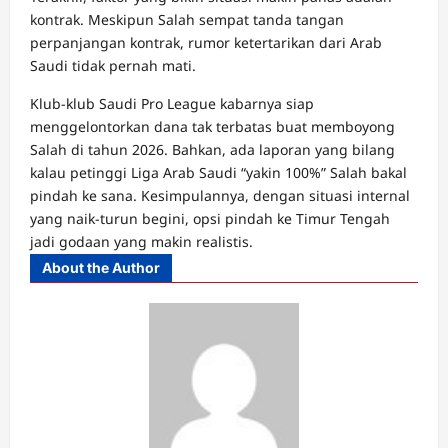
kontrak. Meskipun Salah sempat tanda tangan
perpanjangan kontrak, rumor ketertarikan dari Arab
Saudi tidak pernah mati.
Klub-klub Saudi Pro League kabarnya siap
menggelontorkan dana tak terbatas buat memboyong
Salah di tahun 2026. Bahkan, ada laporan yang bilang
kalau petinggi Liga Arab Saudi “yakin 100%” Salah bakal
pindah ke sana. Kesimpulannya, dengan situasi internal
yang naik-turun begini, opsi pindah ke Timur Tengah
jadi godaan yang makin realistis.
Adobet88
Naga303
OnebetAsia
About the Author
Taruhan
Bola
Online,
Mix
Parlay
&
Prediksi