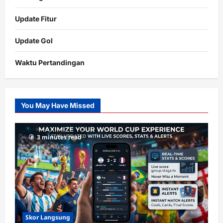
Update Fitur
Update Gol
Waktu Pertandingan
Citislots
Pusatnya
Slot
You May Have Missed
Gacor
dengan
RTP
3 minutes read
terupdate
Skor Langsung