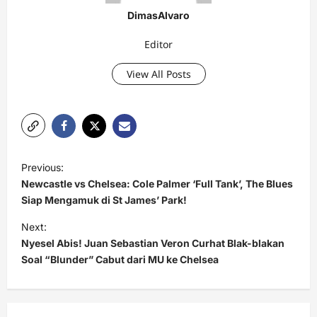
Akurat
DimasAlvaro
Editor
View All Posts
P
Previous:
o
Newcastle vs Chelsea: Cole Palmer ‘Full Tank’, The Blues
s
Siap Mengamuk di St James’ Park!
t
Next:
Nyesel Abis! Juan Sebastian Veron Curhat Blak-blakan
n
Soal “Blunder” Cabut dari MU ke Chelsea
a
v
i