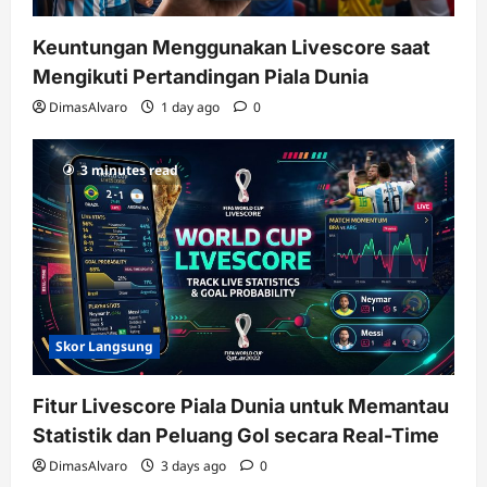
Keuntungan Menggunakan Livescore saat
Mengikuti Pertandingan Piala Dunia
DimasAlvaro
1 day ago
0
3 minutes read
Skor Langsung
Fitur Livescore Piala Dunia untuk Memantau
Statistik dan Peluang Gol secara Real-Time
DimasAlvaro
3 days ago
0