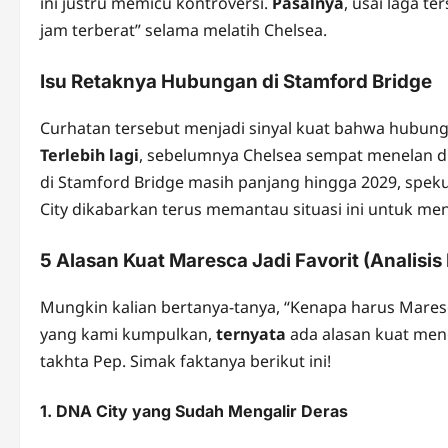
ini justru memicu kontroversi.
Pasalnya
, usai laga t
jam terberat” selama melatih Chelsea.
Isu Retaknya Hubungan di Stamford Bridge
Curhatan tersebut menjadi sinyal kuat bahwa hub
Terlebih lagi
, sebelumnya Chelsea sempat menelan dua
di Stamford Bridge masih panjang hingga 2029, spe
City dikabarkan terus memantau situasi ini untuk men
5 Alasan Kuat Maresca Jadi Favorit (Analisi
Mungkin kalian bertanya-tanya, “Kenapa harus Maresc
yang kami kumpulkan,
ternyata
ada alasan kuat meng
takhta Pep. Simak faktanya berikut ini!
1. DNA City yang Sudah Mengalir Deras