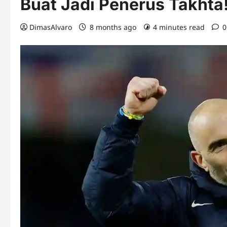
Buat Jadi Penerus Takhta
DimasAlvaro
8 months ago
4 minutes read
0