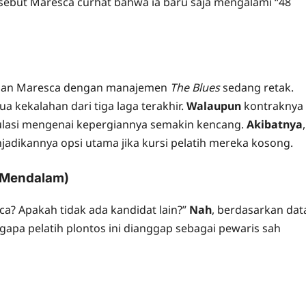
ersebut Maresca curhat bahwa ia baru saja mengalami “48
ungan Maresca dengan manajemen
The Blues
sedang retak.
 kekalahan dari tiga laga terakhir.
Walaupun
kontraknya
kulasi mengenai kepergiannya semakin kencang.
Akibatnya
,
jadikannya opsi utama jika kursi pelatih mereka kosong.
s Mendalam)
a? Apakah tidak ada kandidat lain?”
Nah
, berdasarkan dat
apa pelatih plontos ini dianggap sebagai pewaris sah