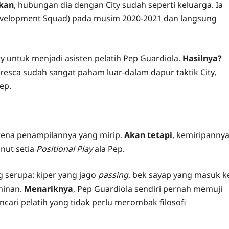
kan
, hubungan dia dengan City sudah seperti keluarga. Ia
evelopment Squad) pada musim 2020-2021 dan langsung
ty untuk menjadi asisten pelatih Pep Guardiola.
Hasilnya?
resca sudah sangat paham luar-dalam dapur taktik City,
ep.
rena penampilannya yang mirip.
Akan tetapi
, kemiripanny
anut setia
Positional Play
ala Pep.
g serupa: kiper yang jago
passing
, bek sayap yang masuk k
minan.
Menariknya
, Pep Guardiola sendiri pernah memuji
mencari pelatih yang tidak perlu merombak filosofi