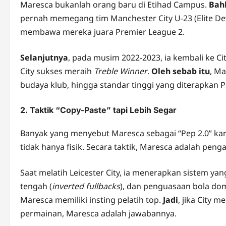
Maresca bukanlah orang baru di Etihad Campus.
Bah
pernah memegang tim Manchester City U-23 (Elite D
membawa mereka juara Premier League 2.
Selanjutnya
, pada musim 2022-2023, ia kembali ke Ci
City sukses meraih
Treble Winner
.
Oleh sebab itu
, Ma
budaya klub, hingga standar tinggi yang diterapkan P
2. Taktik “Copy-Paste” tapi Lebih Segar
Banyak yang menyebut Maresca sebagai “Pep 2.0” ka
tidak hanya fisik. Secara taktik, Maresca adalah peng
Saat melatih Leicester City, ia menerapkan sistem yan
tengah (
inverted fullbacks
), dan penguasaan bola do
Maresca memiliki insting pelatih top.
Jadi
, jika City 
permainan, Maresca adalah jawabannya.