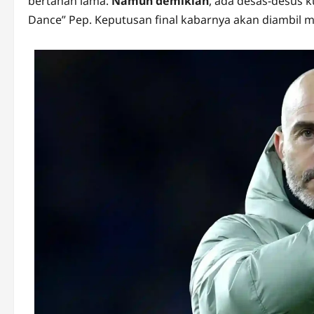
bertahan lama.
Namun demikian
, ada desas-desus k
Dance” Pep. Keputusan final kabarnya akan diambil m