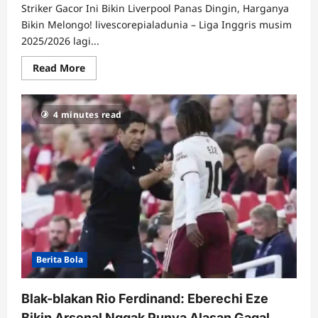
Striker Gacor Ini Bikin Liverpool Panas Dingin, Harganya
Bikin Melongo! livescorepialadunia – Liga Inggris musim
2025/2026 lagi...
Read
Read More
more
about
Liverpool
Naksir
4 minutes read
Antoine
Semenyo?
Efek
‘Orang
Dalam’
&
Banderol
Rp
1,4
Triliun!
Berita Bola
Blak-blakan Rio Ferdinand: Eberechi Eze
Bikin Arsenal Nggak Punya Alasan Gagal