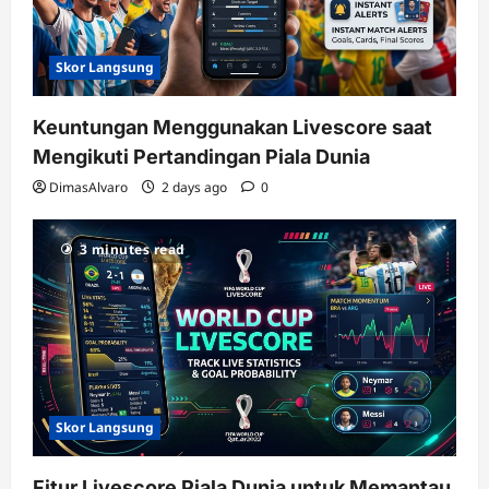
Skor Langsung
Keuntungan Menggunakan Livescore saat
Mengikuti Pertandingan Piala Dunia
DimasAlvaro
2 days ago
0
3 minutes read
Skor Langsung
Fitur Livescore Piala Dunia untuk Memantau