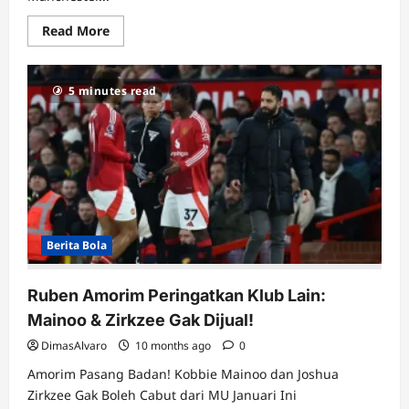
Read
Read More
more
about
Fans
MU
5 minutes read
Siap-
Siap
Patah
Hati!
Kobbie
Mainoo
Dilepas
ke
Napoli
Januari
Ini?
Berita Bola
Ruben Amorim Peringatkan Klub Lain:
Mainoo & Zirkzee Gak Dijual!
DimasAlvaro
10 months ago
0
Amorim Pasang Badan! Kobbie Mainoo dan Joshua
Zirkzee Gak Boleh Cabut dari MU Januari Ini