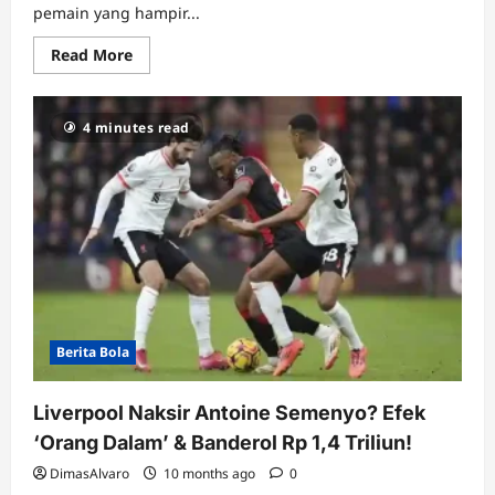
pemain yang hampir...
Read
Read More
more
about
Dulu
Dihujat,
4 minutes read
Kini
Disayang!
Harry
Maguire
Siap
Dikasih
Kontrak
Baru
oleh
MU
Berita Bola
Liverpool Naksir Antoine Semenyo? Efek
‘Orang Dalam’ & Banderol Rp 1,4 Triliun!
DimasAlvaro
10 months ago
0