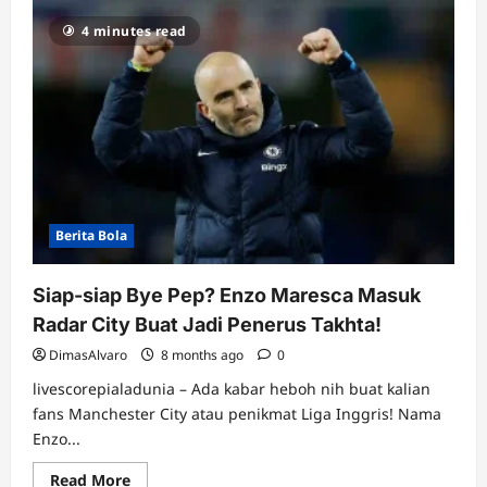
Drama
Kelar!
4 minutes read
Mo
Salah
Minta
Maaf
ke
Skuad
Liverpool,
Curtis
Jones
Spill
Kondisi
Ruang
Ganti
Berita Bola
Siap-siap Bye Pep? Enzo Maresca Masuk
Radar City Buat Jadi Penerus Takhta!
DimasAlvaro
8 months ago
0
livescorepialadunia – Ada kabar heboh nih buat kalian
fans Manchester City atau penikmat Liga Inggris! Nama
Enzo...
Read
Read More