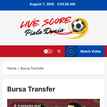
Skip
August 7, 2026
5:03:30 AM
to
content
Watch Video
Home
Bursa Transfer
Bursa Transfer
4 minutes read