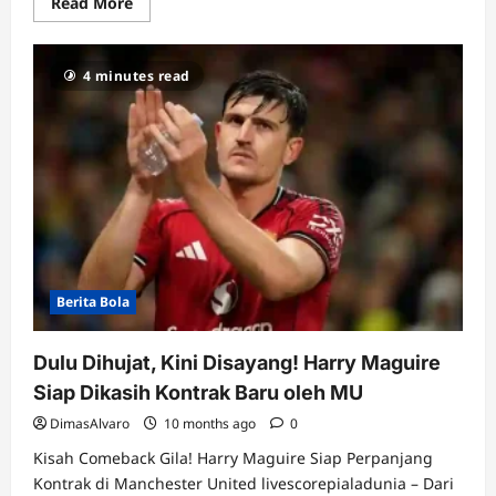
Read
Read More
more
about
Miliarder
Finlandia
4 minutes read
Siap
Beli
MU
Berita Bola
Dulu Dihujat, Kini Disayang! Harry Maguire
Siap Dikasih Kontrak Baru oleh MU
DimasAlvaro
10 months ago
0
Kisah Comeback Gila! Harry Maguire Siap Perpanjang
Kontrak di Manchester United livescorepialadunia – Dari