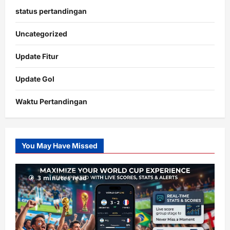
status pertandingan
Uncategorized
Update Fitur
Update Gol
Waktu Pertandingan
Citislots
Pusatnya
Slot
You May Have Missed
Gacor
dengan
RTP
3 minutes read
terupdate