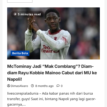
more
about
Siap-
siap
5 minutes read
Bye
Pep?
Enzo
Maresca
Masuk
Radar
City
Buat
Jadi
Penerus
Takhta!
Berita Bola
McTominay Jadi “Mak Comblang”? Diam-
diam Rayu Kobbie Mainoo Cabut dari MU ke
Napoli!
DimasAlvaro
8 months ago
0
livescorepialadunia – Ada kabar panas nih dari bursa
transfer, guys! Saat ini, bintang Napoli yang lagi gacor-
gacornya,...