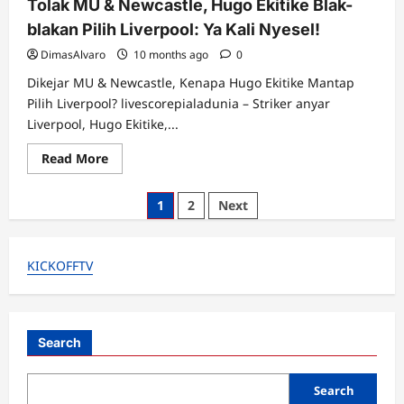
Tolak MU & Newcastle, Hugo Ekitike Blak-
blakan Pilih Liverpool: Ya Kali Nyesel!
DimasAlvaro
10 months ago
0
Dikejar MU & Newcastle, Kenapa Hugo Ekitike Mantap
Pilih Liverpool? livescorepialadunia – Striker anyar
Liverpool, Hugo Ekitike,...
Read
Read More
more
about
Tolak
Posts
1
2
Next
MU
&
pagination
Newcastle,
Hugo
Ekitike
KICKOFFTV
Blak-
blakan
Pilih
Liverpool:
Ya
Kali
Search
Nyesel!
Search