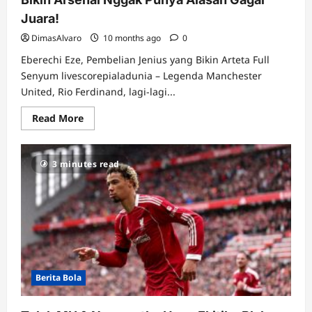
Juara!
DimasAlvaro
10 months ago
0
Eberechi Eze, Pembelian Jenius yang Bikin Arteta Full
Senyum livescorepialadunia – Legenda Manchester
United, Rio Ferdinand, lagi-lagi...
Read
Read More
more
about
Blak-
blakan
3 minutes read
Rio
Ferdinand:
Eberechi
Eze
Bikin
Arsenal
Nggak
Punya
Alasan
Gagal
Juara!
Berita Bola