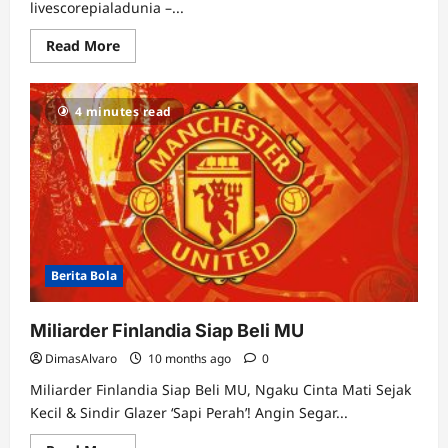
livescorepialadunia –...
Read
Read More
more
about
Ruben
Amorim
4 minutes read
Peringatkan
Klub
Lain:
Mainoo
&
Zirkzee
Gak
Dijual!
Berita Bola
Miliarder Finlandia Siap Beli MU
DimasAlvaro
10 months ago
0
Miliarder Finlandia Siap Beli MU, Ngaku Cinta Mati Sejak
Kecil & Sindir Glazer ‘Sapi Perah’! Angin Segar...