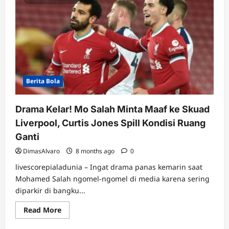
Berita Bola
Drama Kelar! Mo Salah Minta Maaf ke Skuad
Liverpool, Curtis Jones Spill Kondisi Ruang
Ganti
DimasAlvaro
8 months ago
0
livescorepialadunia – Ingat drama panas kemarin saat
Mohamed Salah ngomel-ngomel di media karena sering
diparkir di bangku...
Read
Read More
more
about