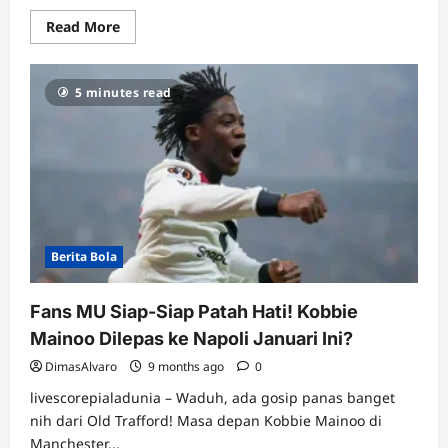
Read
Read More
more
about
McTominay
Jadi
5 minutes read
“Mak
Comblang”?
Diam-
diam
Rayu
Kobbie
Mainoo
Cabut
dari
MU
ke
Napoli!
Berita Bola
Fans MU Siap-Siap Patah Hati! Kobbie
Mainoo Dilepas ke Napoli Januari Ini?
DimasAlvaro
9 months ago
0
livescorepialadunia – Waduh, ada gosip panas banget
nih dari Old Trafford! Masa depan Kobbie Mainoo di
Manchester...