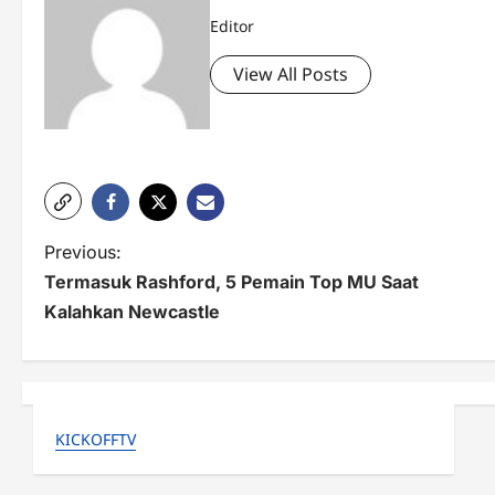
Editor
View All Posts
P
Previous:
Termasuk Rashford, 5 Pemain Top MU Saat
o
Kalahkan Newcastle
s
t
n
KICKOFFTV
a
v