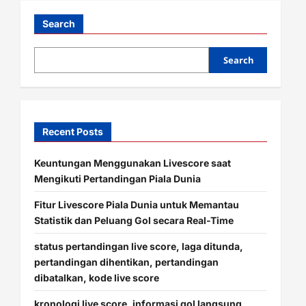
i
Search
g
Search
a
t
i
Recent Posts
o
Keuntungan Menggunakan Livescore saat
n
Mengikuti Pertandingan Piala Dunia
Fitur Livescore Piala Dunia untuk Memantau
Statistik dan Peluang Gol secara Real-Time
status pertandingan live score, laga ditunda,
pertandingan dihentikan, pertandingan
dibatalkan, kode live score
kronologi live score, informasi gol langsung,