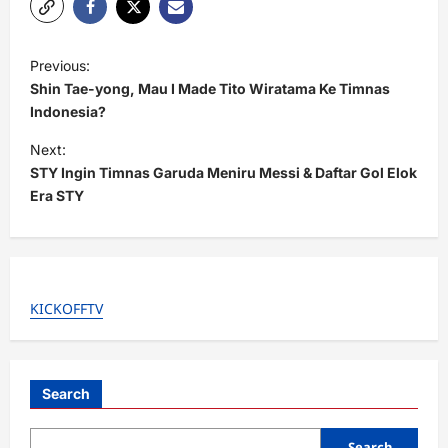
P
Previous:
o
Shin Tae-yong, Mau I Made Tito Wiratama Ke Timnas
s
Indonesia?
t
Next:
STY Ingin Timnas Garuda Meniru Messi & Daftar Gol Elok
n
Era STY
a
v
i
g
KICKOFFTV
a
t
i
Search
o
Search