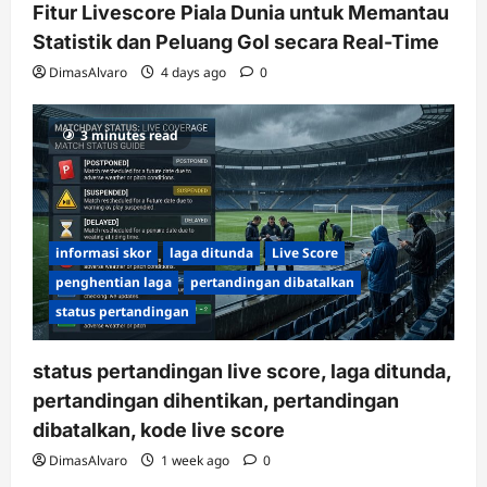
Fitur Livescore Piala Dunia untuk Memantau
Statistik dan Peluang Gol secara Real-Time
DimasAlvaro
4 days ago
0
3 minutes read
informasi skor
laga ditunda
Live Score
penghentian laga
pertandingan dibatalkan
status pertandingan
status pertandingan live score, laga ditunda,
pertandingan dihentikan, pertandingan
dibatalkan, kode live score
DimasAlvaro
1 week ago
0