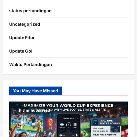
status pertandingan
Uncategorized
Update Fitur
Update Gol
Waktu Pertandingan
Citislots
Pusatnya
Slot
You May Have Missed
Gacor
dengan
RTP
3 minutes read
terupdate