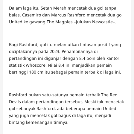
Dalam laga itu, Setan Merah mencetak dua gol tanpa
balas. Casemiro dan Marcus Rashford mencetak dua gol
United ke gawang The Magpies –julukan Newcastle–.
Bagi Rashford, gol itu melanjutkan lintasan positif yang
diciptakannya pada 2023. Penampilannya di
pertandingan ini diganjar dengan 8,4 poin oleh kantor
statistik Whoscore. Nilai 8,4 ini menjadikan pemain
bertinggi 180 cm itu sebagai pemain terbaik di laga ini.
Rashford bukan satu-satunya pemain terbaik The Red
Devils dalam pertandingan tersebut. Meski tak mencetak
gol sebanyak Rashford, ada beberapa pemain United
yang juga mencetak gol bagus di laga itu, menjadi
bintang kemenangan timnya.