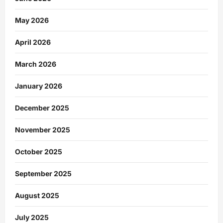
May 2026
April 2026
March 2026
January 2026
December 2025
November 2025
October 2025
September 2025
August 2025
July 2025