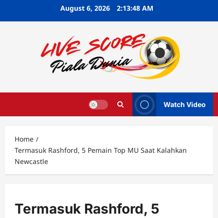
Skip
August 6, 2026
2:13:49 AM
to
content
Watch Video
Home
Termasuk Rashford, 5 Pemain Top MU Saat Kalahkan
Newcastle
Termasuk Rashford, 5