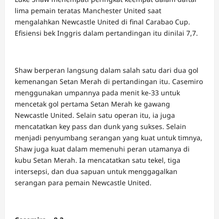
lima pemain teratas Manchester United saat
mengalahkan Newcastle United di final Carabao Cup.
Efisiensi bek Inggris dalam pertandingan itu dinilai 7,7.
Shaw berperan langsung dalam salah satu dari dua gol
kemenangan Setan Merah di pertandingan itu. Casemiro
menggunakan umpannya pada menit ke-33 untuk
mencetak gol pertama Setan Merah ke gawang
Newcastle United. Selain satu operan itu, ia juga
mencatatkan key pass dan dunk yang sukses. Selain
menjadi penyumbang serangan yang kuat untuk timnya,
Shaw juga kuat dalam memenuhi peran utamanya di
kubu Setan Merah. Ia mencatatkan satu tekel, tiga
intersepsi, dan dua sapuan untuk menggagalkan
serangan para pemain Newcastle United.