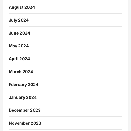
August 2024
July 2024
June 2024
May 2024
April 2024
March 2024
February 2024
January 2024
December 2023
November 2023