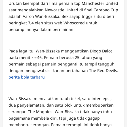
Urutan keempat dari lima pemain top Manchester United
saat mengalahkan Newcastle United di final Carabao Cup
adalah Aaron Wan-Bissaka. Bek sayap Inggris itu diberi
peringkat 7,4 oleh situs web Whoscored untuk
penampilannya dalam permainan.
Pada laga itu, Wan-Bissaka menggantikan Diogo Dalot
pada menit ke-46. Pemain berusia 25 tahun yang
bermain sebagai pemain pengganti itu tampil tangguh
dengan mengawal sisi kanan pertahanan The Red Devils.
berita bola terbaru
Wan-Bissaka mencatatkan tujuh tekel, satu intersepsi,
dua penyelamatan, dan satu blok untuk membubarkan
serangan The Magpies. Wan-Bissaka tidak hanya tahu
bagaimana membela diri, tapi juga tidak gagap
membantu serangan. Pemain terampil ini tidak hanya