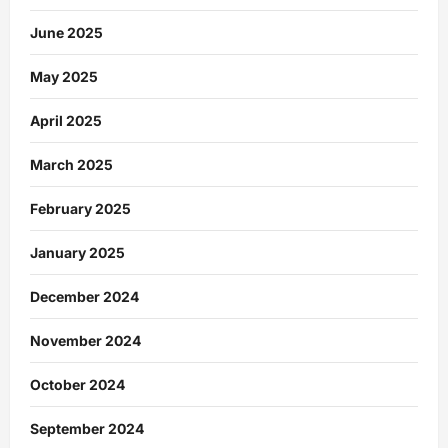
June 2025
May 2025
April 2025
March 2025
February 2025
January 2025
December 2024
November 2024
October 2024
September 2024