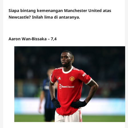
Siapa bintang kemenangan Manchester United atas
Newcastle? Inilah lima di antaranya.
Aaron Wan-Bissaka – 7,4