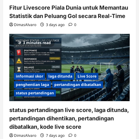
Fitur Livescore Piala Dunia untuk Memantau
Statistik dan Peluang Gol secara Real-Time
DimasAlvaro
3 days ago
0
3 minutes read
informasi skor
laga ditunda
Live Score
penghentian laga
pertandingan dibatalkan
status pertandingan
status pertandingan live score, laga ditunda,
pertandingan dihentikan, pertandingan
dibatalkan, kode live score
DimasAlvaro
7 days ago
0