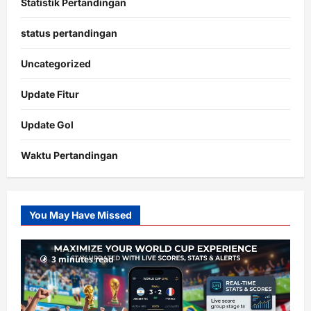
Statistik Pertandingan
status pertandingan
Uncategorized
Update Fitur
Update Gol
Waktu Pertandingan
Citislots
Pusatnya
Slot
You May Have Missed
Gacor
dengan
RTP
3 minutes read
terupdate