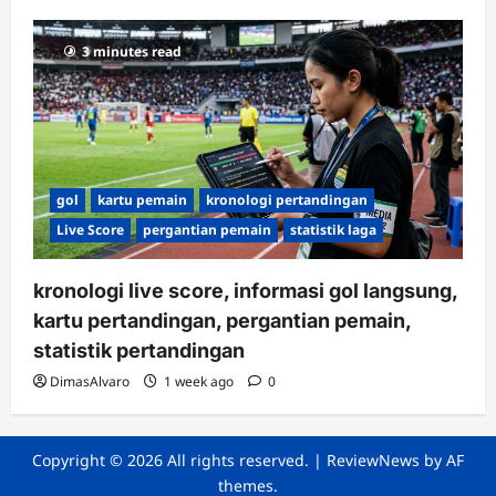
3 minutes read
gol
kartu pemain
kronologi pertandingan
Live Score
pergantian pemain
statistik laga
kronologi live score, informasi gol langsung,
kartu pertandingan, pergantian pemain,
statistik pertandingan
DimasAlvaro
1 week ago
0
Copyright © 2026 All rights reserved.
|
ReviewNews
by AF
themes.