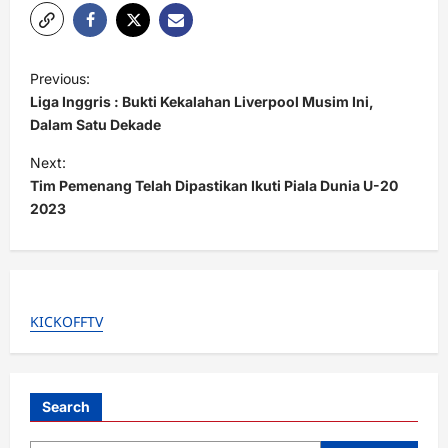
P
Previous:
o
Liga Inggris : Bukti Kekalahan Liverpool Musim Ini,
s
Dalam Satu Dekade
t
Next:
Tim Pemenang Telah Dipastikan Ikuti Piala Dunia U-20
n
2023
a
v
i
g
KICKOFFTV
a
t
i
Search
o