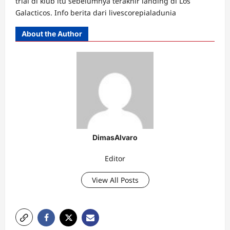
trial di klub itu sebelumnya terakhir landing di Los
Galacticos. Info berita dari livescorepialadunia
About the Author
DimasAlvaro
Editor
View All Posts