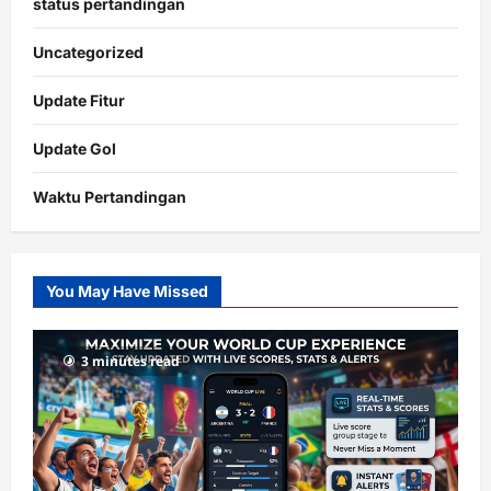
status pertandingan
Uncategorized
Update Fitur
Update Gol
Waktu Pertandingan
Citislots
Pusatnya
Slot
You May Have Missed
Gacor
dengan
RTP
3 minutes read
terupdate