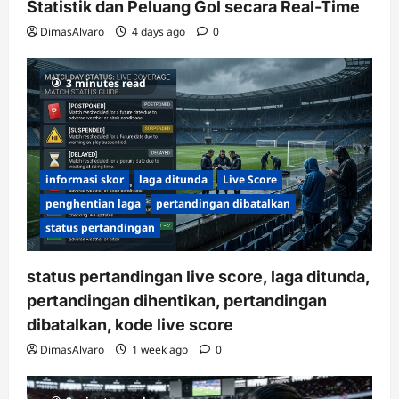
Statistik dan Peluang Gol secara Real-Time
DimasAlvaro
4 days ago
0
3 minutes read
informasi skor
laga ditunda
Live Score
penghentian laga
pertandingan dibatalkan
status pertandingan
status pertandingan live score, laga ditunda,
pertandingan dihentikan, pertandingan
dibatalkan, kode live score
DimasAlvaro
1 week ago
0