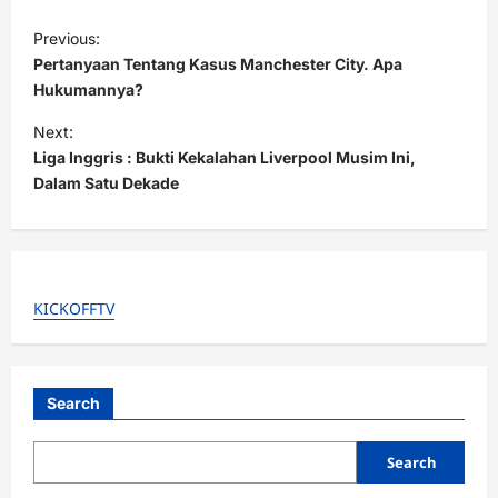
P
Previous:
o
Pertanyaan Tentang Kasus Manchester City. Apa
s
Hukumannya?
t
Next:
Liga Inggris : Bukti Kekalahan Liverpool Musim Ini,
n
Dalam Satu Dekade
a
v
i
g
KICKOFFTV
a
t
i
Search
o
Search
n