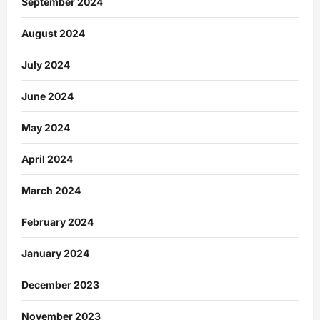
September 2024
August 2024
July 2024
June 2024
May 2024
April 2024
March 2024
February 2024
January 2024
December 2023
November 2023