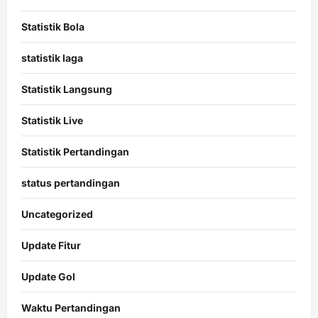
Statistik Bola
statistik laga
Statistik Langsung
Statistik Live
Statistik Pertandingan
status pertandingan
Uncategorized
Update Fitur
Update Gol
Waktu Pertandingan