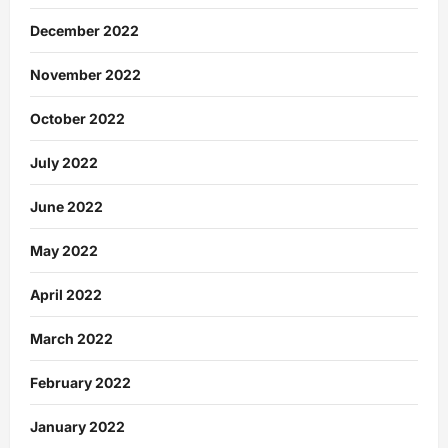
December 2022
November 2022
October 2022
July 2022
June 2022
May 2022
April 2022
March 2022
February 2022
January 2022