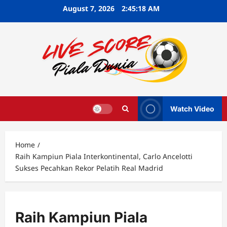
Skip
August 7, 2026
2:45:19 AM
to
content
Watch Video
Home
Raih Kampiun Piala Interkontinental, Carlo Ancelotti
Sukses Pecahkan Rekor Pelatih Real Madrid
Raih Kampiun Piala