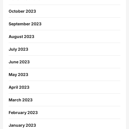
October 2023
September 2023
August 2023
July 2023
June 2023
May 2023
April 2023
March 2023
February 2023
January 2023