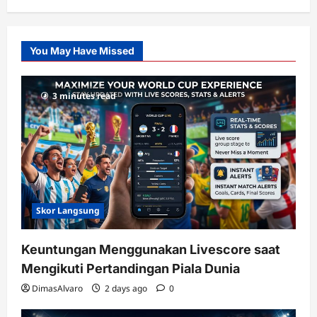
Citislots
Pusatnya
Slot
You May Have Missed
Gacor
dengan
RTP
3 minutes read
terupdate
Skor Langsung
Keuntungan Menggunakan Livescore saat
Mengikuti Pertandingan Piala Dunia
DimasAlvaro
2 days ago
0