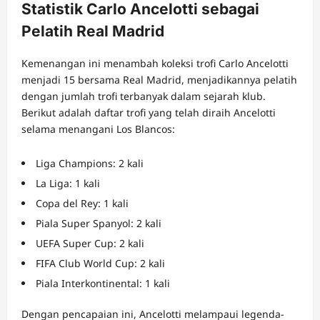
Statistik Carlo Ancelotti sebagai
Pelatih Real Madrid
Kemenangan ini menambah koleksi trofi Carlo Ancelotti
menjadi 15 bersama Real Madrid, menjadikannya pelatih
dengan jumlah trofi terbanyak dalam sejarah klub.
Berikut adalah daftar trofi yang telah diraih Ancelotti
selama menangani Los Blancos:
Liga Champions: 2 kali
La Liga: 1 kali
Copa del Rey: 1 kali
Piala Super Spanyol: 2 kali
UEFA Super Cup: 2 kali
FIFA Club World Cup: 2 kali
Piala Interkontinental: 1 kali
Dengan pencapaian ini, Ancelotti melampaui legenda-