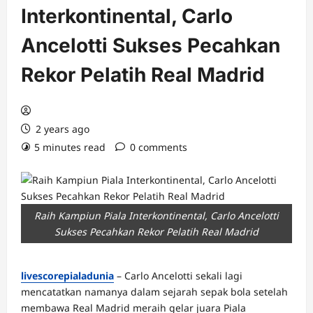
Interkontinental, Carlo
Ancelotti Sukses Pecahkan
Rekor Pelatih Real Madrid
2 years ago
5 minutes read
0 comments
Raih Kampiun Piala Interkontinental, Carlo Ancelotti
Sukses Pecahkan Rekor Pelatih Real Madrid
livescorepialadunia
– Carlo Ancelotti sekali lagi
mencatatkan namanya dalam sejarah sepak bola setelah
membawa Real Madrid meraih gelar juara Piala