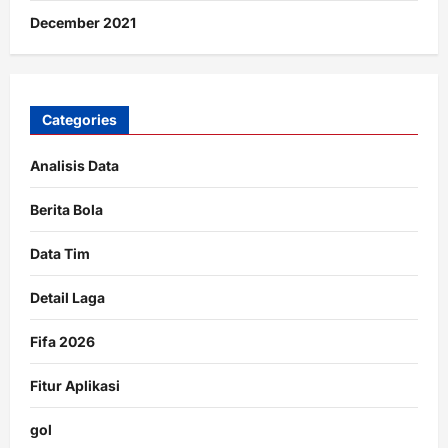
December 2021
Categories
Analisis Data
Berita Bola
Data Tim
Detail Laga
Fifa 2026
Fitur Aplikasi
gol