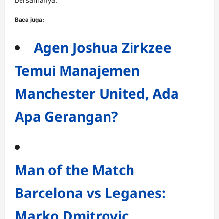
bersamanya.”
Baca juga:
Agen Joshua Zirkzee
Temui Manajemen
Manchester United, Ada
Apa Gerangan?
Man of the Match
Barcelona vs Leganes:
Marko Dmitrovic