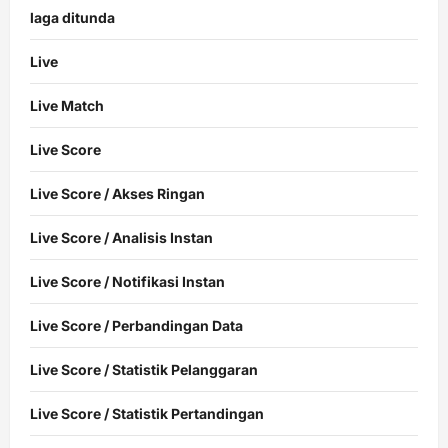
laga ditunda
Live
Live Match
Live Score
Live Score / Akses Ringan
Live Score / Analisis Instan
Live Score / Notifikasi Instan
Live Score / Perbandingan Data
Live Score / Statistik Pelanggaran
Live Score / Statistik Pertandingan