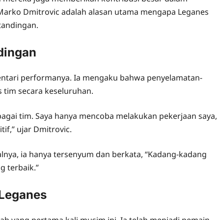
arko Dmitrovic adalah alasan utama mengapa Leganes
tandingan.
dingan
entari performanya. Ia mengaku bahwa penyelamatan-
s tim secara keseluruhan.
sebagai tim. Saya hanya mencoba melakukan pekerjaan saya,
f,” ujar Dmitrovic.
alnya, ia hanya tersenyum dan berkata, “Kadang-kadang
g terbaik.”
 Leganes
ah yang pertama kali musim ini. Ia telah menjadi pemain