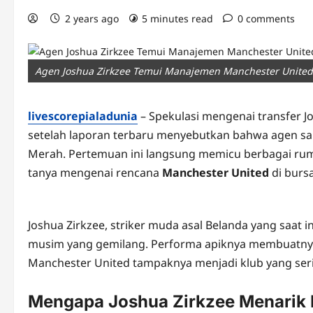
2 years ago
5 minutes read
0 comments
Agen Joshua Zirkzee Temui Manajemen Manchester United
livescorepialadunia
– Spekulasi mengenai transfer 
setelah laporan terbaru menyebutkan bahwa agen s
Merah. Pertemuan ini langsung memicu berbagai rum
tanya mengenai rencana
Manchester United
di burs
Joshua Zirkzee, striker muda asal Belanda yang saat 
musim yang gemilang. Performa apiknya membuatnya m
Manchester United tampaknya menjadi klub yang ser
Mengapa Joshua Zirkzee Menarik 