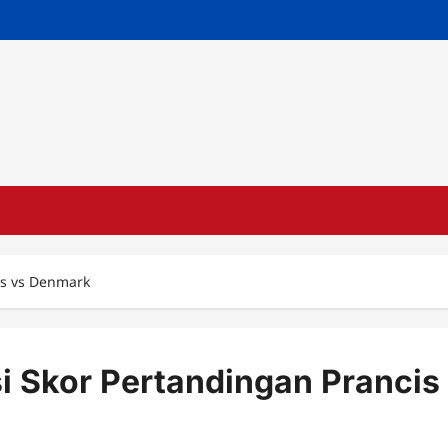
cis vs Denmark
si Skor Pertandingan Prancis