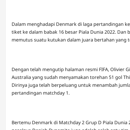
Dalam menghadapi Denmark di laga pertandingan ke
tiket ke dalam babak 16 besar Piala Dunia 2022. Dan 
memutus suatu kutukan dalam juara bertahan yang ter
Dengan telah mengutip halaman resmi FIFA, Olivier G
Australia yang sudah menyamakan torehan 51 gol Thie
Dirinya juga telah berpeluang untuk menambah jumla
pertandingan matchday 1.
Bertemu Denmark di Matchday 2 Grup D Piala Dunia 2