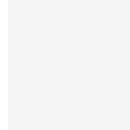
i
.
,