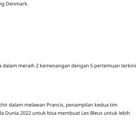
ang Denmark.
a dalam meraih 2 kemenangan dengan 5 pertemuan terkini
hir dalam melawan Prancis, penampilan kedua tim
ala Dunia 2022 untuk bisa membuat Les Bleus untuk lebih