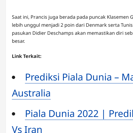
Saat ini, Prancis juga berada pada puncak Klasemen G
lebih unggul menjadi 2 poin dari Denmark serta Tuni
pasukan Didier Deschamps akan memastikan diri sebag
besar.
Link Terkait:
Prediksi Piala Dunia – M
Australia
Piala Dunia 2022 | Pred
Vs Iran