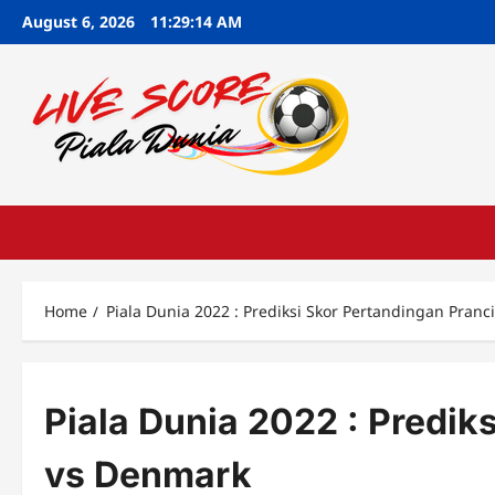
Skip
August 6, 2026
11:29:14 AM
to
content
Home
Piala Dunia 2022 : Prediksi Skor Pertandingan Pran
Piala Dunia 2022 : Predik
vs Denmark