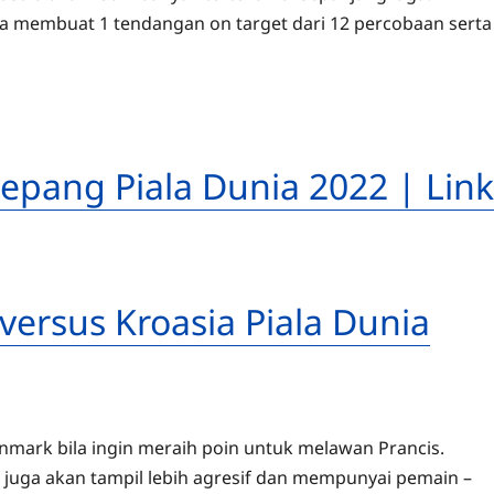
ya membuat 1 tendangan on target dari 12 percobaan serta
Jepang Piala Dunia 2022 | Link
versus Kroasia Piala Dunia
enmark bila ingin meraih poin untuk melawan Prancis.
s juga akan tampil lebih agresif dan mempunyai pemain –