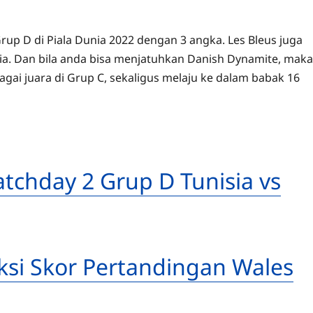
rup D di Piala Dunia 2022 dengan 3 angka. Les Bleus juga
sia. Dan bila anda bisa menjatuhkan Danish Dynamite, maka
ai juara di Grup C, sekaligus melaju ke dalam babak 16
atchday 2 Grup D Tunisia vs
iksi Skor Pertandingan Wales