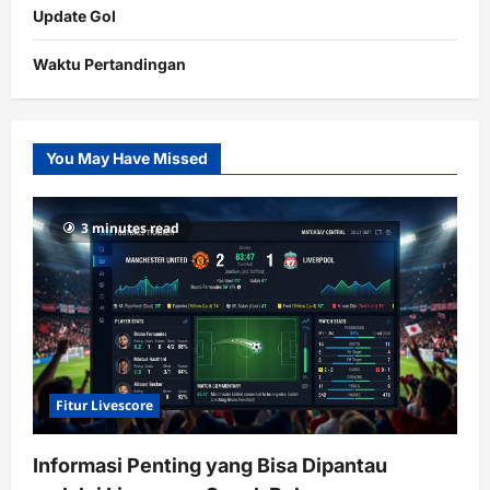
Update Gol
Waktu Pertandingan
Citislots
Pusatnya
Slot
You May Have Missed
Gacor
dengan
RTP
3 minutes read
terupdate
Fitur Livescore
Informasi Penting yang Bisa Dipantau