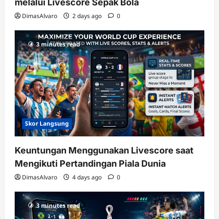
melalui Livescore Sepak Bola
DimasAlvaro
2 days ago
0
3 minutes read
Skor Langsung
Keuntungan Menggunakan Livescore saat
Mengikuti Pertandingan Piala Dunia
DimasAlvaro
4 days ago
0
3 minutes read