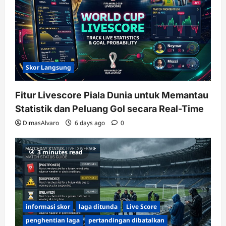
Skor Langsung
Fitur Livescore Piala Dunia untuk Memantau
Statistik dan Peluang Gol secara Real-Time
DimasAlvaro
6 days ago
0
3 minutes read
informasi skor
laga ditunda
Live Score
penghentian laga
pertandingan dibatalkan