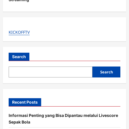
n
a
v
i
KICKOFFTV
g
a
t
Search
i
o
Search
n
Recent Posts
Informasi Penting yang Bisa Dipantau melalui Livescore
Sepak Bola