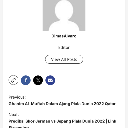
DimasAlvaro
Editor
View All Posts
P
Previous:
o
Ghanim Al-Muftah Dalam Ajang Piala Dunia 2022 Qatar
s
Next:
t
Prediksi Skor Jerman vs Jepang Piala Dunia 2022 | Link
Streaming