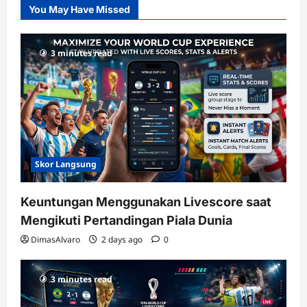
You May Have Missed
Gacor
dengan
RTP
3 minutes read
terupdate
Skor Langsung
Keuntungan Menggunakan Livescore saat
Mengikuti Pertandingan Piala Dunia
DimasAlvaro
2 days ago
0
3 minutes read