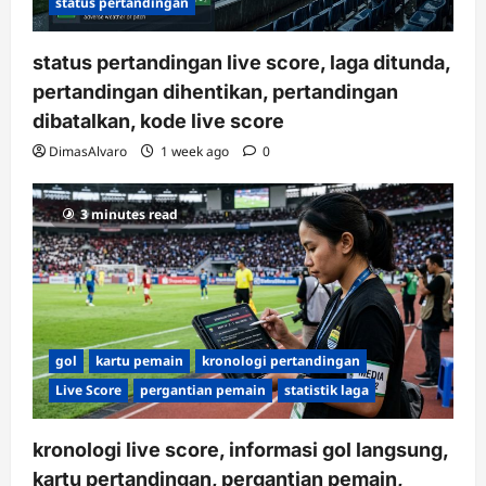
status pertandingan
status pertandingan live score, laga ditunda,
pertandingan dihentikan, pertandingan
dibatalkan, kode live score
DimasAlvaro
1 week ago
0
3 minutes read
gol
kartu pemain
kronologi pertandingan
Live Score
pergantian pemain
statistik laga
kronologi live score, informasi gol langsung,
kartu pertandingan, pergantian pemain,