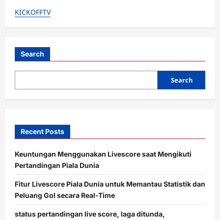
v
KICKOFFTV
i
g
a
Search
t
i
Search
o
n
Recent Posts
Keuntungan Menggunakan Livescore saat Mengikuti
Pertandingan Piala Dunia
Fitur Livescore Piala Dunia untuk Memantau Statistik dan
Peluang Gol secara Real-Time
status pertandingan live score, laga ditunda,