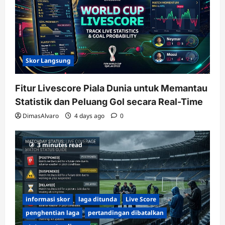
Skor Langsung
Fitur Livescore Piala Dunia untuk Memantau
Statistik dan Peluang Gol secara Real-Time
DimasAlvaro
4 days ago
0
3 minutes read
informasi skor
laga ditunda
Live Score
penghentian laga
pertandingan dibatalkan