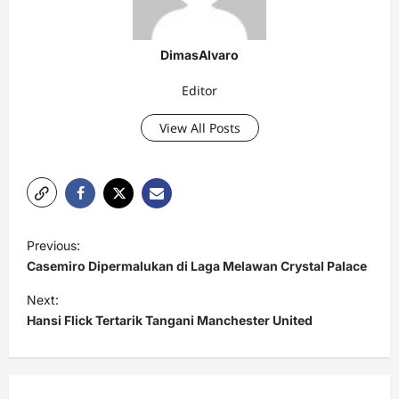
DimasAlvaro
Editor
View All Posts
P
Previous:
o
Casemiro Dipermalukan di Laga Melawan Crystal Palace
s
Next:
t
Hansi Flick Tertarik Tangani Manchester United
n
a