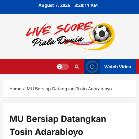
Skip
August 7, 2026
3:28:12 AM
to
content
Watch Video
Home
MU Bersiap Datangkan Tosin Adarabioyo
MU Bersiap Datangkan
Tosin Adarabioyo