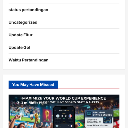
status pertandingan
Uncategorized
Update Fitur
Update Gol
Waktu Pertandingan
Citislots
Pusatnya
Slot
You May Have Missed
Gacor
dengan
RTP
3 minutes read
terupdate