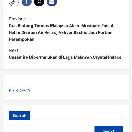
P
Previous:
o
Dua Bintang Timnas Malaysia Alami Musibah: Faisal
s
Halim Disiram Air Keras, Akhyar Rashid Jadi Korban
Perampokan
t
Next:
n
Casemiro Dipermalukan di Laga Melawan Crystal Palace
a
v
i
g
KICKOFFTV
a
t
i
Search
o
Search