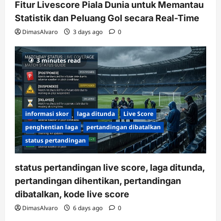
Fitur Livescore Piala Dunia untuk Memantau
Statistik dan Peluang Gol secara Real-Time
DimasAlvaro
3 days ago
0
3 minutes read
informasi skor
laga ditunda
Live Score
penghentian laga
pertandingan dibatalkan
status pertandingan
status pertandingan live score, laga ditunda,
pertandingan dihentikan, pertandingan
dibatalkan, kode live score
DimasAlvaro
6 days ago
0