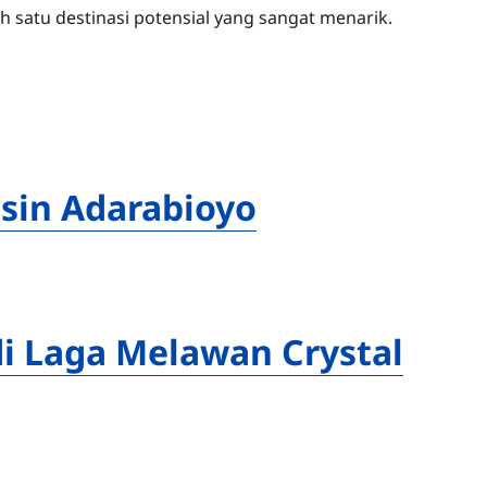
h satu destinasi potensial yang sangat menarik.
sin Adarabioyo
i Laga Melawan Crystal
d