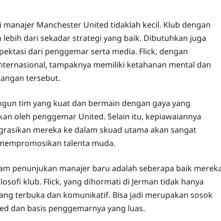
 manajer Manchester United tidaklah kecil. Klub dengan
lebih dari sekadar strategi yang baik. Dibutuhkan juga
ktasi dari penggemar serta media. Flick, dengan
 internasional, tampaknya memiliki ketahanan mental dan
tangan tersebut.
gun tim yang kuat dan bermain dengan gaya yang
an oleh penggemar United. Selain itu, kepiawaiannya
asikan mereka ke dalam skuad utama akan sangat
am mempromosikan talenta muda.
alam penunjukan manajer baru adalah seberapa baik merek
fi klub. Flick, yang dihormati di Jerman tidak hanya
ang terbuka dan komunikatif. Bisa jadi merupakan sosok
ted dan basis penggemarnya yang luas.