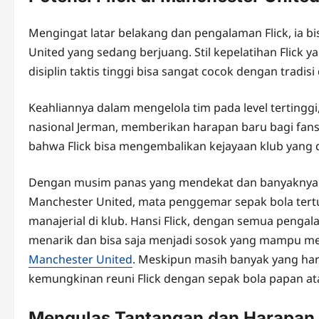
Mengingat latar belakang dan pengalaman Flick, ia
United yang sedang berjuang. Stil kepelatihan Flic
disiplin taktis tinggi bisa sangat cocok dengan tradisi
Keahliannya dalam mengelola tim pada level tertingg
nasional Jerman, memberikan harapan baru bagi fan
bahwa Flick bisa mengembalikan kejayaan klub yang 
Dengan musim panas yang mendekat dan banyaknya s
Manchester United, mata penggemar sepak bola tertuj
manajerial di klub. Hansi Flick, dengan semua peng
menarik dan bisa saja menjadi sosok yang mampu m
Manchester United
. Meskipun masih banyak yang haru
kemungkinan reuni Flick dengan sepak bola papan a
Mengulas Tantangan dan Harapan