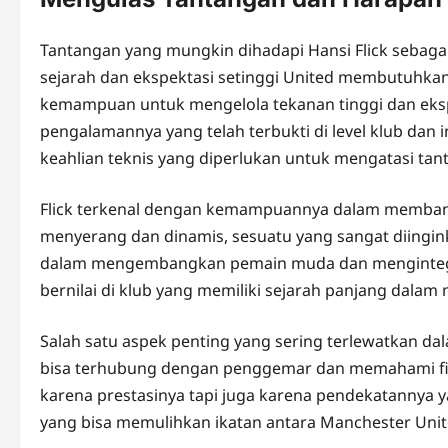
Tantangan yang mungkin dihadapi Hansi Flick sebagai
sejarah dan ekspektasi setinggi United membutuhkan 
kemampuan untuk mengelola tekanan tinggi dan ekspe
pengalamannya yang telah terbukti di level klub dan
keahlian teknis yang diperlukan untuk mengatasi tan
Flick terkenal dengan kemampuannya dalam memban
menyerang dan dinamis, sesuatu yang sangat diingink
dalam mengembangkan pemain muda dan mengintegr
bernilai di klub yang memiliki sejarah panjang dal
Salah satu aspek penting yang sering terlewatkan d
bisa terhubung dengan penggemar dan memahami filoso
karena prestasinya tapi juga karena pendekatannya y
yang bisa memulihkan ikatan antara Manchester Uni