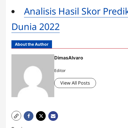
Analisis Hasil Skor Predi
Dunia 2022
About the Author
DimasAlvaro
Editor
View All Posts