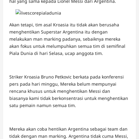
hal yang sama kepada Lionel Messi dari Argentina.
Akan tetapi, tim asal Kroasia itu tidak akan berusaha
menghentikan Superstar Argentina itu dengan
melakukan man marking padanya, sebaiknya mereka
akan fokus untuk melumpuhkan semua tim di semifinal
Piala Dunia di hari Selasa, ucap anggota tim.
Striker Kroasia Bruno Petkovic berkata pada konferensi
pers pada hari minggu, Mereka belum mempunyai
rencana khusus untuk menghentikan Messi dan
biasanya kami tidak berkonsentrasi untuk menghentikan
satu pemain namun semua tim.
Mereka akan coba hentikan Argentina sebagai team dan
tidak dengan man marking. Argentina tidak cuma Messi,