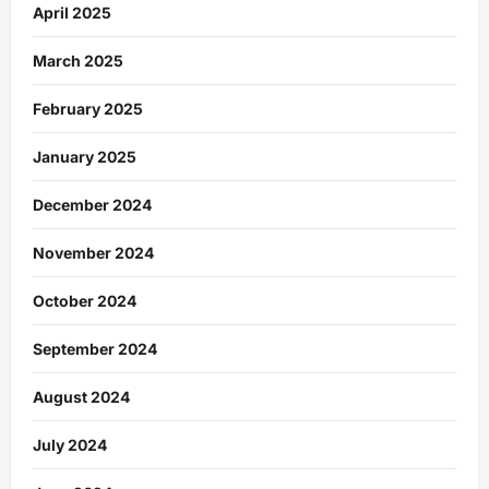
April 2025
March 2025
February 2025
January 2025
December 2024
November 2024
October 2024
September 2024
August 2024
July 2024