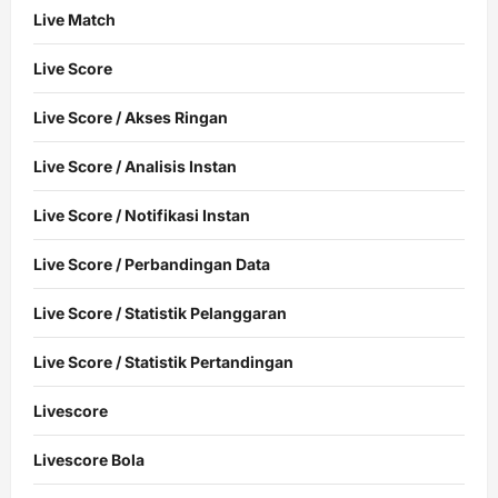
Live Match
Live Score
Live Score / Akses Ringan
Live Score / Analisis Instan
Live Score / Notifikasi Instan
Live Score / Perbandingan Data
Live Score / Statistik Pelanggaran
Live Score / Statistik Pertandingan
Livescore
Livescore Bola