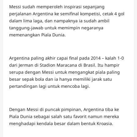
Messi sudah memperoleh inspirasi sepanjang
perjalanan Argentina ke semifinal kompetisi, cetak 4 gol
dalam lima laga, dan nampaknya ia sudah ambil
tanggung-jawab untuk memimpin negaranya
memenangkan Piala Dunia.
Argentina paling akhir capai final pada 2014 – kalah 1-0
dari Jerman di Stadion Maracana di Brasil. Itu hampir
serupa dengan Messi untuk mengangkat piala paling
besar sepak bola dan ia hanya memiliki jarak satu
pertandingan lagi untuk mencoba lagi.
Dengan Messi di puncak pimpinan, Argentina tiba ke
Piala Dunia sebagai salah satu favorit namun mereka
menghadapi kendala besar dalam bentuk Kroasia.