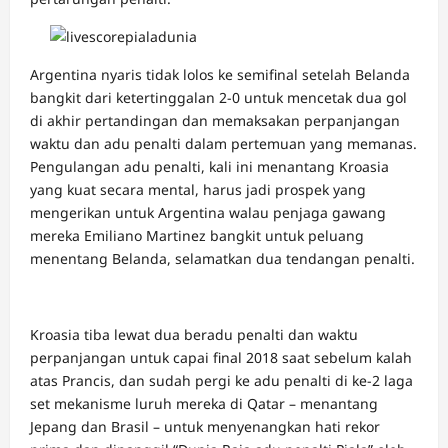
Argentina nyaris tidak lolos ke semifinal setelah Belanda
bangkit dari ketertinggalan 2-0 untuk mencetak dua gol
di akhir pertandingan dan memaksakan perpanjangan
waktu dan adu penalti dalam pertemuan yang memanas.
Pengulangan adu penalti, kali ini menantang Kroasia
yang kuat secara mental, harus jadi prospek yang
mengerikan untuk Argentina walau penjaga gawang
mereka Emiliano Martinez bangkit untuk peluang
menentang Belanda, selamatkan dua tendangan penalti.
Kroasia tiba lewat dua beradu penalti dan waktu
perpanjangan untuk capai final 2018 saat sebelum kalah
atas Prancis, dan sudah pergi ke adu penalti di ke-2 laga
set mekanisme luruh mereka di Qatar – menantang
Jepang dan Brasil – untuk menyenangkan hati rekor