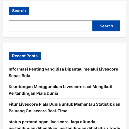
t
i
Search
o
Search
n
Recent Posts
Informasi Penting yang Bisa Dipantau melalui Livescore
Sepak Bola
Keuntungan Menggunakan Livescore saat Mengikuti
Pertandingan Piala Dunia
Fitur Livescore Piala Dunia untuk Memantau Statistik dan
Peluang Gol secara Real-Time
status pertandingan live score, laga ditunda,
pertandingan dihentikan, pertandingan dibatalkan, kode