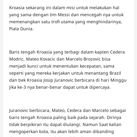
Kroasia sekarang ini dalam misi untuk melakukan hal
yang sama dengan tim Messi dan mencegah nya untuk
memenangkan satu trofi utama yang menghindarinya,
Piala Dunia.
Baris tengah Kroasia yang terbagi dalam kapten Cedera
Modric, Mateo Kovacic dan Marcelo Brozovic bisa
menjadi kunci untuk menentukan kecepatan, sama
seperti yang mereka kerjakan untuk menantang Brazil
dan bek Kroasia Josip Juranovic berbicara di hari Minggu
jika ke-3 nya benar-benar dapat untuk dipercaya.
Juranovic berbicara, Mateo, Cedera dan Marcelo sebagai
baris tengah Kroasia paling baik pada sejarah. Dirinya
tidak berpikiran itu dapat diulangi. Namun Saat kalian
mengoperkan bola, itu akan lebih aman dibanding