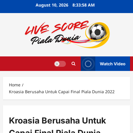
Skip
August 10, 2026
8:33:59 AM
to
content
Watch Video
Home
Kroasia Berusaha Untuk Capai Final Piala Dunia 2022
Kroasia Berusaha Untuk