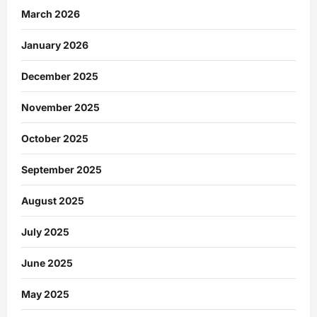
March 2026
January 2026
December 2025
November 2025
October 2025
September 2025
August 2025
July 2025
June 2025
May 2025