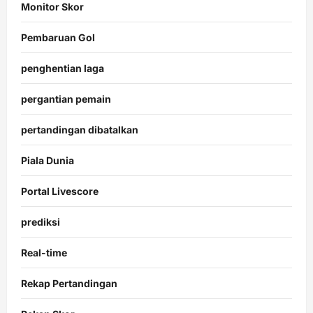
Monitor Skor
Pembaruan Gol
penghentian laga
pergantian pemain
pertandingan dibatalkan
Piala Dunia
Portal Livescore
prediksi
Real-time
Rekap Pertandingan