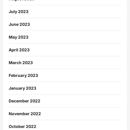
July 2023
June 2023
May 2023
April 2023
March 2023
February 2023
January 2023
December 2022
November 2022
October 2022