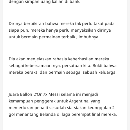
dengan simpan uang kalian di bank.
Dirinya berpikiran bahwa mereka tak perlu takut pada
siapa pun. mereka hanya perlu menyaksikan dirinya
untuk bermain permainan terbaik , imbuhnya
Dia akan menjelaskan rahasia keberhasilan mereka
sebagai kebersamaan nya, persatuan kita. Bukti bahwa
mereka beraksi dan bermain sebagai sebuah keluarga.
Juara Ballon D’Or 7x Messi selama ini menjadi
kemampuan penggerak untuk Argentina, yang
memerlukan penalti sesudah sia-siakan keunggulan 2
gol menantang Belanda di laga perempat final mereka.