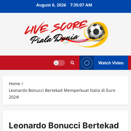
Skip
August 6, 2026
7:35:09 AM
to
content
Watch Video
Home
Leonardo Bonucci Bertekad Memperkuat Italia di Euro
2024!
Leonardo Bonucci Bertekad