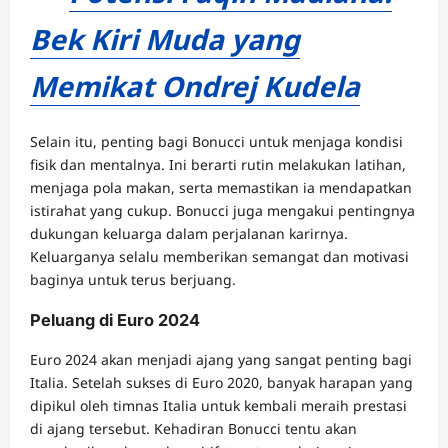
Bek Kiri Muda yang
Memikat Ondrej Kudela
Selain itu, penting bagi Bonucci untuk menjaga kondisi
fisik dan mentalnya. Ini berarti rutin melakukan latihan,
menjaga pola makan, serta memastikan ia mendapatkan
istirahat yang cukup. Bonucci juga mengakui pentingnya
dukungan keluarga dalam perjalanan karirnya.
Keluarganya selalu memberikan semangat dan motivasi
baginya untuk terus berjuang.
Peluang di Euro 2024
Euro 2024 akan menjadi ajang yang sangat penting bagi
Italia. Setelah sukses di Euro 2020, banyak harapan yang
dipikul oleh timnas Italia untuk kembali meraih prestasi
di ajang tersebut. Kehadiran Bonucci tentu akan