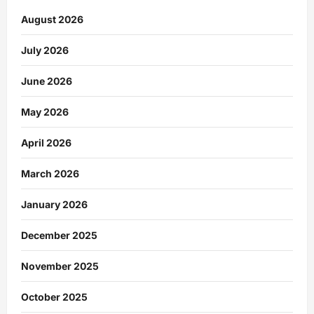
August 2026
July 2026
June 2026
May 2026
April 2026
March 2026
January 2026
December 2025
November 2025
October 2025