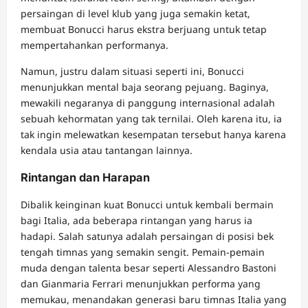
persaingan di level klub yang juga semakin ketat,
membuat Bonucci harus ekstra berjuang untuk tetap
mempertahankan performanya.
Namun, justru dalam situasi seperti ini, Bonucci
menunjukkan mental baja seorang pejuang. Baginya,
mewakili negaranya di panggung internasional adalah
sebuah kehormatan yang tak ternilai. Oleh karena itu, ia
tak ingin melewatkan kesempatan tersebut hanya karena
kendala usia atau tantangan lainnya.
Rintangan dan Harapan
Dibalik keinginan kuat Bonucci untuk kembali bermain
bagi Italia, ada beberapa rintangan yang harus ia
hadapi. Salah satunya adalah persaingan di posisi bek
tengah timnas yang semakin sengit. Pemain-pemain
muda dengan talenta besar seperti Alessandro Bastoni
dan Gianmaria Ferrari menunjukkan performa yang
memukau, menandakan generasi baru timnas Italia yang