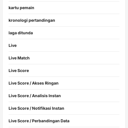
kartu pemain
kronologi pertandingan
laga ditunda
Live
Live Match
Live Score
Live Score / Akses Ringan
Live Score / Analisis Instan
Live Score / Notifikasi Instan
Live Score / Perbandingan Data