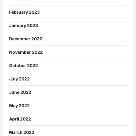
February 2023
January 2023
December 2022
November 2022
October 2022
July 2022
June 2022
May 2022
April 2022
March 2022