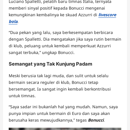
Luciano Spalletti, pelatih baru timnas Italia, ternyata
memberi sinyal positif kepada Bonucci mengenai
kemungkinan kembalinya ke skuad Azzurri di
livescore
bola
.
“Dua pekan yang lalu, saya berkesempatan berbicara
dengan Spalletti. Dia mengatakan jika saya rutin bermain
di klub, peluang untuk kembali memperkuat Azzurri
sangat terbuka,” ungkap Bonucci.
Semangat yang Tak Kunjung Padam
Meski berusia tak lagi muda, dan sulit untuk selalu
bermain secara reguler di klub, Bonucci tetap
bersemangat. Ia sangat ingin kembali berkontribusi
untuk timnas.
“Saya sadar ini bukanlah hal yang mudah. Namun, saya
punya impian untuk bermain di Euro dan saya akan
berusaha keras mewujudkannya,” tegas
Bonucci
.