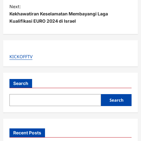
t
Next:
Kekhawatiran Keselamatan Membayangi Laga
n
Kualifikasi EURO 2024 di Israel
a
v
i
g
KICKOFFTV
a
t
i
Search
o
Search
n
Recent Posts