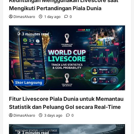
Keuntungan Menggunakan Livescore saat
Mengikuti Pertandingan Piala Dunia
DimasAlvaro
1 day ago
0
3 minutes read
Skor Langsung
Fitur Livescore Piala Dunia untuk Memantau
Statistik dan Peluang Gol secara Real-Time
DimasAlvaro
3 days ago
0
3 minutes read