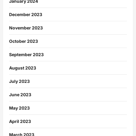
January 2024
December 2023
November 2023
October 2023
September 2023
August 2023
July 2023
June 2023
May 2023
April 2023
March 2023