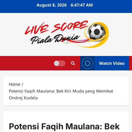
Skip
August 8, 2026
6:47:48 AM
to
content
Watch Video
Home
Potensi Faqih Maulana: Bek Kiri Muda yang Memikat
Ondrej Kudela
Potensi Faqih Maulana: Bek