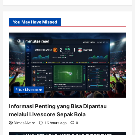
Citislots
Pusatnya
Slot
You May Have Missed
Gacor
dengan
RTP
3 minutes read
terupdate
Fitur Livescore
Informasi Penting yang Bisa Dipantau
melalui Livescore Sepak Bola
DimasAlvaro
16 hours ago
0