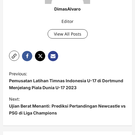
DimasAlvaro
Editor
View All Posts
P
Previous:
o
Pemusatan Latihan Timnas Indonesia U-17 di Dortmund
s
Menjelang Piala Dunia U-17 2023
t
Next:
Ujian Berat Menanti: Prediksi Pertandingan Newcastle vs
n
PSG di Liga Champions
a
v