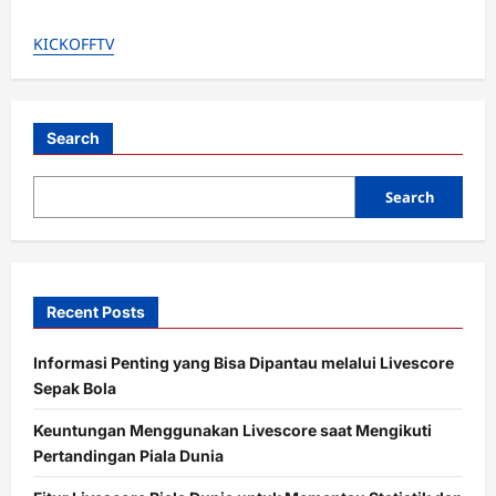
i
g
KICKOFFTV
a
t
i
Search
o
Search
n
Recent Posts
Informasi Penting yang Bisa Dipantau melalui Livescore
Sepak Bola
Keuntungan Menggunakan Livescore saat Mengikuti
Pertandingan Piala Dunia