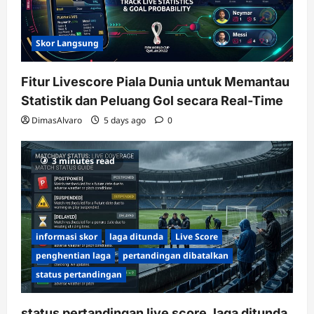
Skor Langsung
Fitur Livescore Piala Dunia untuk Memantau
Statistik dan Peluang Gol secara Real-Time
DimasAlvaro
5 days ago
0
3 minutes read
informasi skor
laga ditunda
Live Score
penghentian laga
pertandingan dibatalkan
status pertandingan
status pertandingan live score, laga ditunda,