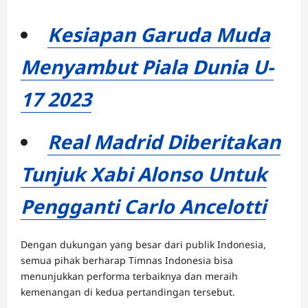
Kesiapan Garuda Muda
Menyambut Piala Dunia U-
17 2023
Real Madrid Diberitakan
Tunjuk Xabi Alonso Untuk
Pengganti Carlo Ancelotti
Dengan dukungan yang besar dari publik Indonesia,
semua pihak berharap Timnas Indonesia bisa
menunjukkan performa terbaiknya dan meraih
kemenangan di kedua pertandingan tersebut.