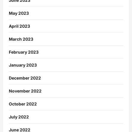
June 2023
May 2023
April 2023
March 2023
February 2023
January 2023
December 2022
November 2022
October 2022
July 2022
June 2022