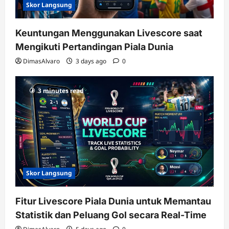
Skor Langsung
Keuntungan Menggunakan Livescore saat
Mengikuti Pertandingan Piala Dunia
DimasAlvaro
3 days ago
0
3 minutes read
Skor Langsung
Fitur Livescore Piala Dunia untuk Memantau
Statistik dan Peluang Gol secara Real-Time