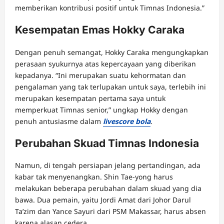
memberikan kontribusi positif untuk Timnas Indonesia.”
Kesempatan Emas Hokky Caraka
Dengan penuh semangat, Hokky Caraka mengungkapkan
perasaan syukurnya atas kepercayaan yang diberikan
kepadanya. “Ini merupakan suatu kehormatan dan
pengalaman yang tak terlupakan untuk saya, terlebih ini
merupakan kesempatan pertama saya untuk
memperkuat Timnas senior,” ungkap Hokky dengan
penuh antusiasme dalam
livescore bola
.
Perubahan Skuad Timnas Indonesia
Namun, di tengah persiapan jelang pertandingan, ada
kabar tak menyenangkan. Shin Tae-yong harus
melakukan beberapa perubahan dalam skuad yang dia
bawa. Dua pemain, yaitu Jordi Amat dari Johor Darul
Ta’zim dan Yance Sayuri dari PSM Makassar, harus absen
karena alasan cedera.