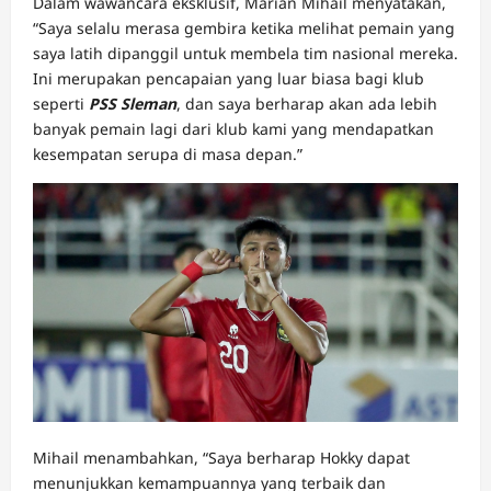
Dalam wawancara eksklusif, Marian Mihail menyatakan,
“Saya selalu merasa gembira ketika melihat pemain yang
saya latih dipanggil untuk membela tim nasional mereka.
Ini merupakan pencapaian yang luar biasa bagi klub
seperti
PSS Sleman
, dan saya berharap akan ada lebih
banyak pemain lagi dari klub kami yang mendapatkan
kesempatan serupa di masa depan.”
Mihail menambahkan, “Saya berharap Hokky dapat
menunjukkan kemampuannya yang terbaik dan