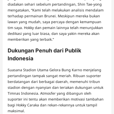
diadakan sehari sebelum pertandingan, Shin Tae-yong
mengatakan, “Kami telah melakukan analisis mendalam
terhadap permainan Brunei. Meskipun mereka bukan
lawan yang mudah, saya percaya dengan kemampuan
tim saya. Hokky dan pemain lainnya telah menunjukkan
dedikasi yang luar biasa, dan saya yakin mereka akan
memberikan yang terbaik.”
Dukungan Penuh dari Publik
Indonesia
Suasana Stadion Utama Gelora Bung Karno menjelang
pertandingan tampak sangat meriah. Ribuan suporter
berdatangan dari berbagai daerah, memenuhi tribun
stadion dengan nyanyian dan teriakan dukungan untuk
Timnas Indonesia. Atmosfer yang dibangun oleh
suporter ini tentu akan memberikan motivasi tambahan
bagi Hokky Caraka dan rekan-rekannya untuk tampil
maksimal.