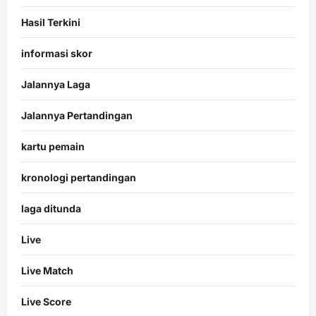
Hasil Terkini
informasi skor
Jalannya Laga
Jalannya Pertandingan
kartu pemain
kronologi pertandingan
laga ditunda
Live
Live Match
Live Score