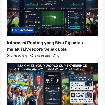
Fitur Livescore
Informasi Penting yang Bisa Dipantau
melalui Livescore Sepak Bola
DimasAlvaro
6 hours ago
0
3 minutes read