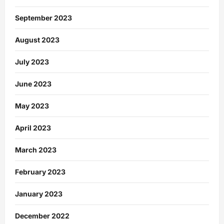
September 2023
August 2023
July 2023
June 2023
May 2023
April 2023
March 2023
February 2023
January 2023
December 2022