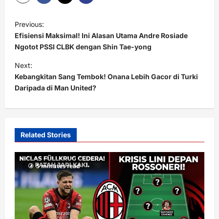
P
Previous:
o
Efisiensi Maksimal! Ini Alasan Utama Andre Rosiade
s
Ngotot PSSI CLBK dengan Shin Tae-yong
t
Next:
Kebangkitan Sang Tembok! Onana Lebih Gacor di Turki
n
Daripada di Man United?
a
v
i
Related Stories
g
a
5 minutes read
t
i
o
n