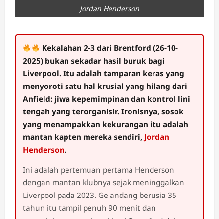
Jordan Henderson
Kekalahan 2-3 dari Brentford (26-10-
2025) bukan sekadar hasil buruk bagi
Liverpool. Itu adalah tamparan keras yang
menyoroti satu hal krusial yang hilang dari
Anfield: jiwa kepemimpinan dan kontrol lini
tengah yang terorganisir. Ironisnya, sosok
yang menampakkan kekurangan itu adalah
mantan kapten mereka sendiri,
Jordan
Henderson
.
Ini adalah pertemuan pertama Henderson
dengan mantan klubnya sejak meninggalkan
Liverpool pada 2023. Gelandang berusia 35
tahun itu tampil penuh 90 menit dan