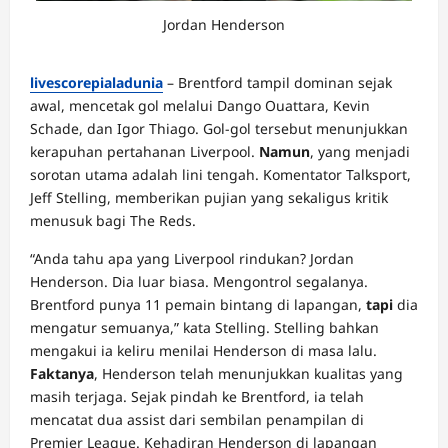
Jordan Henderson
livescorepialadunia
– Brentford tampil dominan sejak
awal, mencetak gol melalui Dango Ouattara, Kevin
Schade, dan Igor Thiago. Gol-gol tersebut menunjukkan
kerapuhan pertahanan Liverpool.
Namun
, yang menjadi
sorotan utama adalah lini tengah. Komentator Talksport,
Jeff Stelling, memberikan pujian yang sekaligus kritik
menusuk bagi The Reds.
“Anda tahu apa yang Liverpool rindukan? Jordan
Henderson. Dia luar biasa. Mengontrol segalanya.
Brentford punya 11 pemain bintang di lapangan,
tapi
dia
mengatur semuanya,” kata Stelling. Stelling bahkan
mengakui ia keliru menilai Henderson di masa lalu.
Faktanya
, Henderson telah menunjukkan kualitas yang
masih terjaga. Sejak pindah ke Brentford, ia telah
mencatat dua assist dari sembilan penampilan di
Premier League. Kehadiran Henderson di lapangan