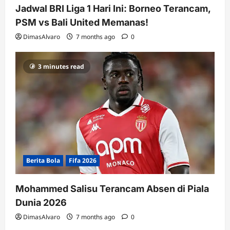
Jadwal BRI Liga 1 Hari Ini: Borneo Terancam,
PSM vs Bali United Memanas!
DimasAlvaro
7 months ago
0
3 minutes read
Berita Bola
Fifa 2026
Mohammed Salisu Terancam Absen di Piala
Dunia 2026
DimasAlvaro
7 months ago
0