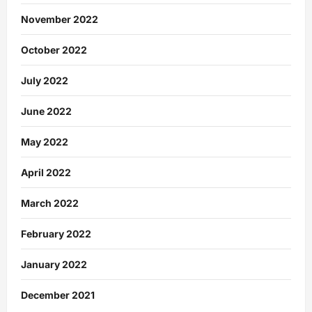
November 2022
October 2022
July 2022
June 2022
May 2022
April 2022
March 2022
February 2022
January 2022
December 2021