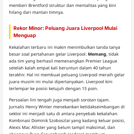
memberi Brentford struktur dan mentalitas yang kini
hilang dari mantan timnya.
Rekor Minor: Peluang Juara Liverpool Mulai
Menguap
Kekalahan terbaru ini makin menimbulkan tanda tanya
besar soal pertahanan gelar Liverpool.
Memang
, tidak
ada tim yang berhasil memenangkan Premier League
setelah kalah empat kali beruntun dalam 40 tahun
terakhir. Hal ini membuat peluang Liverpool meraih gelar
juara musim ini mulai dipertanyakan. Liverpool kini
terlempar ke posisi ketujuh dengan 15 poin.
Persoalan lini tengah juga menjadi sorotan tajam.
Jurnalis Henry Winter menekankan ketidakseimbangan di
sektor ini menjadi satu di antara penyebab kekalahan.
Kombinasi Dominik Szoboszlai yang kadang keluar posisi,
Alexis Mac Allister yang belum tampil maksimal, dan